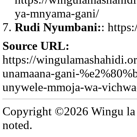
ya-mnyama-gani/
Rudi Nyumbani:
: https
Source URL:
https://wingulamashahidi.o
unamaana-gani-%e2%80%b3w
unywele-mmoja-wa-vichwa
Copyright ©2026 Wingu la 
noted.