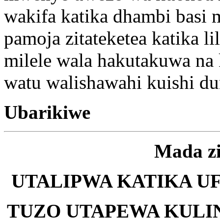
wakifa katika dhambi basi 
pamoja zitateketea katika l
milele wala hakutakuwa n
watu walishawahi kuishi du
Ubarikiwe
Mada z
UTALIPWA KATIKA UF
TUZO UTAPEWA KULIN