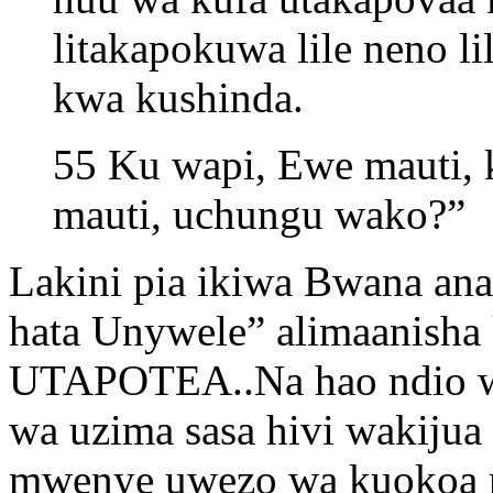
litakapokuwa lile neno 
kwa kushinda.
55 Ku wapi, Ewe mauti,
mauti, uchungu wako?”
Lakini pia ikiwa Bwana 
hata Unywele” alimaanish
UTAPOTEA..Na hao ndio 
wa uzima sasa hivi wakijua
mwenye uwezo wa kuokoa roh