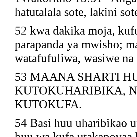
hatutalala sote, lakini sot
52 kwa dakika moja, ku
parapanda ya mwisho; ma
watafufuliwa, wasiwe na u
53 MAANA SHARTI H
KUTOKUHARIBIKA, N
KUTOKUFA.
54 Basi huu uharibikao u
huu wa kufa utakapovaa 