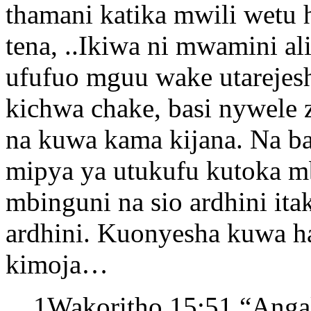
thamani katika mwili wetu h
tena, ..Ikiwa ni mwamini al
ufufuo mguu wake utarejesh
kichwa chake, basi nywele za
na kuwa kama kijana. Na ba
mipya ya utukufu kutoka mb
mbinguni na sio ardhini itak
ardhini. Kuonyesha kuwa ha
kimoja…
1Wakoritho 15:51 “Angali