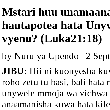
Mstari huu unamaana
hautapotea hata Uny
vyenu? (Luka21:18)
by Nuru ya Upendo | 2 Sep
JIBU:
Hii ni kuonyesha k
roho zetu tu basi, bali hata
unywele mmoja wa vichwa v
anaamanisha kuwa hata kil