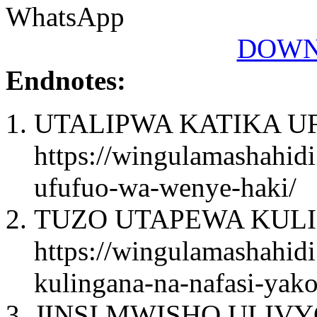
WhatsApp
DOWN
Endnotes:
UTALIPWA KATIKA U
https://wingulamashahidi
ufufuo-wa-wenye-haki/
TUZO UTAPEWA KULI
https://wingulamashahid
kulingana-na-nafasi-yako
JINSI MWISHO ULIVY