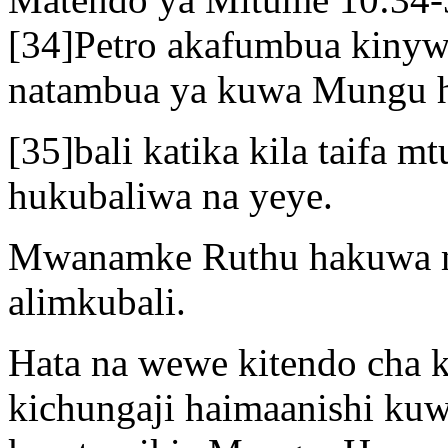
[34]Petro akafumbua kinyw
natambua ya kuwa Mungu h
[35]bali katika kila taifa 
hukubaliwa na yeye.
Mwanamke Ruthu hakuwa m
alimkubali.
Hata na wewe kitendo cha ku
kichungaji haimaanishi ku