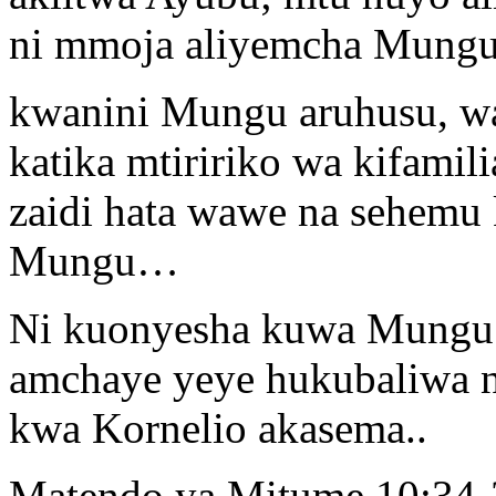
ni mmoja aliyemcha Mungu
kwanini Mungu aruhusu, 
katika mtiririko wa kifami
zaidi hata wawe na sehemu
Mungu…
Ni kuonyesha kuwa Mungu h
amchaye yeye hukubaliwa n
kwa Kornelio akasema..
Matendo ya Mitume 10:34-