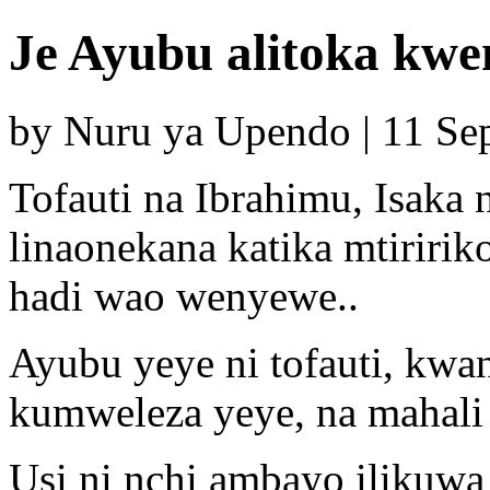
Je Ayubu alitoka kwe
by Nuru ya Upendo | 11 S
Tofauti na Ibrahimu, Isaka
linaonekana katika mtirir
hadi wao wenyewe..
Ayubu yeye ni tofauti, kwa
kumweleza yeye, na mahali
Usi ni nchi ambayo ilikuwa 