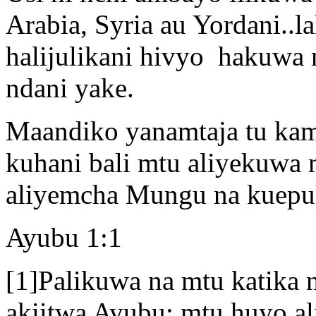
Arabia, Syria au Yordani..l
halijulikani hivyo hakuwa 
ndani yake.
Maandiko yanamtaja tu kama
kuhani bali mtu aliyekuwa
aliyemcha Mungu na kuepu
Ayubu 1:1
[1]Palikuwa na mtu katika n
akiitwa Ayubu; mtu huyo a