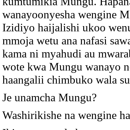
kumtumikia Mungu. Hapana..
wanayoonyesha wengine Mu
Izidiyo haijalishi ukoo wen
mmoja wetu ana nafasi sawa
kama ni myahudi au mwara
wote kwa Mungu wanayo n
haangalii chimbuko wala su
Je unamcha Mungu?
Washirikishe na wengine ha