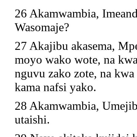
26 Akamwambia, Imeandik
Wasomaje?
27 Akajibu akasema, M
moyo wako wote, na kwa
nguvu zako zote, na kwa a
kama nafsi yako.
28 Akamwambia, Umejibu
utaishi.