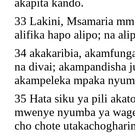
akapita kando.
33 Lakini, Msamaria mmo
alifika hapo alipo; na a
34 akakaribia, akamfunga 
na divai; akampandisha 
akampeleka mpaka nyumb
35 Hata siku ya pili akat
mwenye nyumba ya wagen
cho chote utakachoghari