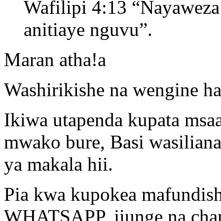
Wafilipi 4:13 “Nayaweza
anitiaye nguvu”.
Maran atha!a
Washirikishe na wengine ha
Ikiwa utapenda kupata msa
mwako bure, Basi wasiliana
ya makala hii.
Pia kwa kupokea mafundisho
WHATSAPP, jiunge na chann