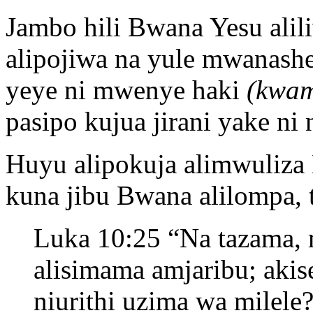
Jambo hili Bwana Yesu alili
alipojiwa na yule mwanashe
yeye ni mwenye haki
(kwam
pasipo kujua jirani yake ni 
Huyu alipokuja alimwuliza B
kuna jibu Bwana alilompa, 
Luka 10:25 “Na tazama,
alisimama amjaribu; akis
niurithi uzima wa milele