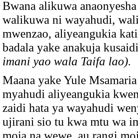
Bwana alikuwa anaonyesha
walikuwa ni wayahudi, wal
mwenzao, aliyeangukia kat
badala yake anakuja kusai
imani yao wala Taifa lao).
Maana yake Yule Msamaria
myahudi aliyeangukia kwe
zaidi hata ya wayahudi w
ujirani sio tu kwa mtu wa 
moja na wewe, au rangi mo