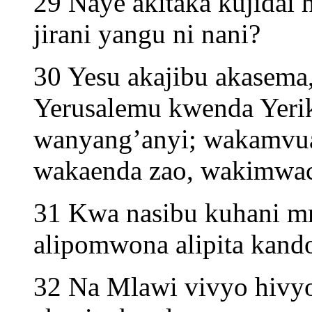
29 Naye akitaka kujidai 
jirani yangu ni nani?
30 Yesu akajibu akasema
Yerusalemu kwenda Yerik
wanyang’anyi; wakamvua
wakaenda zao, wakimwach
31 Kwa nasibu kuhani mmo
alipomwona alipita kand
32 Na Mlawi vivyo hivyo