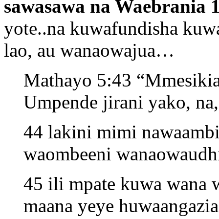
sawasawa na Waebrania 1
yote..na kuwafundisha kuwa 
lao, au wanaowajua…
Mathayo 5:43 “Mmesiki
Umpende jirani yako, na
44 lakini mimi nawaambi
waombeeni wanaowaudhi
45 ili mpate kuwa wana 
maana yeye huwaangazia