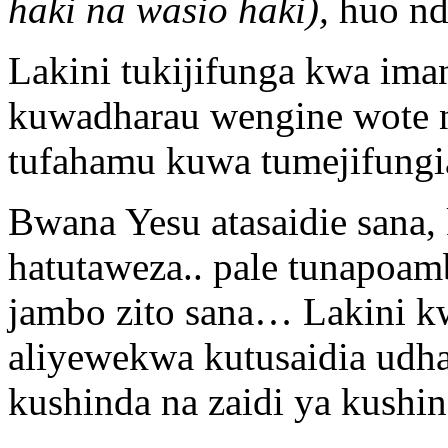
haki na wasio haki),
huo nd
Lakini tukijifunga kwa imani
kuwadharau wengine wote n
tufahamu kuwa tumejifung
Bwana Yesu atasaidie sana
hatutaweza.. pale tunapoa
jambo zito sana… Lakini 
aliyewekwa kutusaidia udha
kushinda na zaidi ya kushin