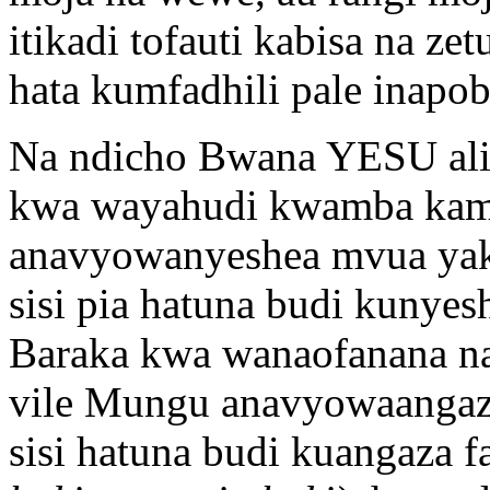
itikadi tofauti kabisa na 
hata kumfadhili pale inapob
Na ndicho Bwana YESU ali
kwa wayahudi kwamba kama
anavyowanyeshea mvua yake
sisi pia hatuna budi kunye
Baraka kwa wanaofanana na
vile Mungu anavyowaangazi
sisi hatuna budi kuangaza 