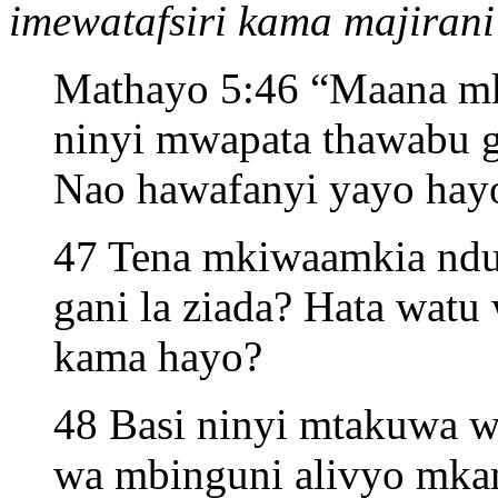
imewatafsiri kama majirani 
Mathayo 5:46 “Maana m
ninyi mwapata thawabu g
Nao hawafanyi yayo hay
47 Tena mkiwaamkia ndu
gani la ziada? Hata watu
kama hayo?
48 Basi ninyi mtakuwa w
wa mbinguni alivyo mkam