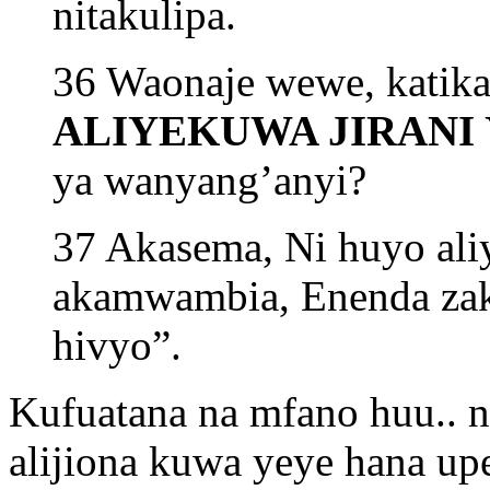
nitakulipa.
36 Waonaje wewe, katika
ALIYEKUWA JIRANI
ya wanyang’anyi?
37 Akasema, Ni huyo al
akamwambia, Enenda zak
hivyo”.
Kufuatana na mfano huu.. 
alijiona kuwa yeye hana u