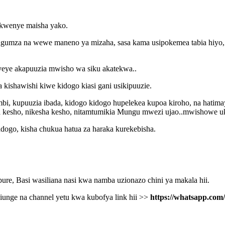
 kwenye maisha yako.
gumza na wewe maneno ya mizaha, sasa kama usipokemea tabia hiyo, u
 yeye akapuuzia mwisho wa siku akatekwa..
ishawishi kiwe kidogo kiasi gani usikipuuzie.
, kupuuzia ibada, kidogo kidogo hupelekea kupoa kiroho, na hatimaye
ba kesho, nikesha kesho, nitamtumikia Mungu mwezi ujao..mwishowe 
ogo, kisha chukua hatua za haraka kurekebisha.
e, Basi wasiliana nasi kwa namba uzionazo chini ya makala hii.
unge na channel yetu kwa kubofya link hii >>
https://whatsapp.c