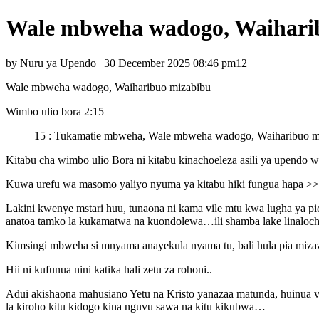
Wale mbweha wadogo, Waihari
by Nuru ya Upendo | 30 December 2025 08:46 pm12
Wale mbweha wadogo, Waiharibuo mizabibu
Wimbo ulio bora 2:15
15 : Tukamatie mbweha, Wale mbweha wadogo, Waiharibuo mi
Kitabu cha wimbo ulio Bora ni kitabu kinachoeleza asili ya upendo w
Kuwa urefu wa masomo yaliyo nyuma ya kitabu hiki fungua hapa >
Lakini kwenye mstari huu, tunaona ni kama vile mtu kwa lugha ya
anatoa tamko la kukamatwa na kuondolewa…ili shamba lake linaloch
Kimsingi mbweha si mnyama anayekula nyama tu, bali hula pia mizaz
Hii ni kufunua nini katika hali zetu za rohoni..
Adui akishaona mahusiano Yetu na Kristo yanazaa matunda, huinua v
la kiroho kitu kidogo kina nguvu sawa na kitu kikubwa…