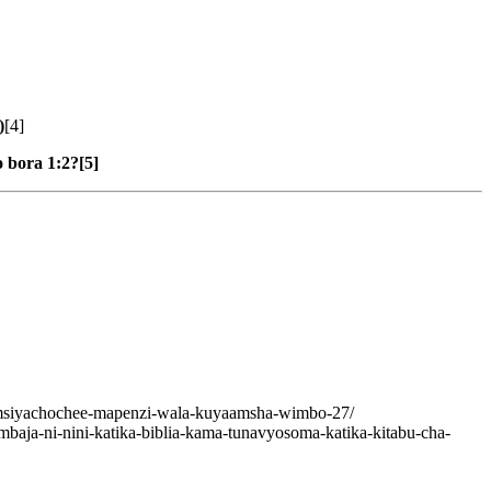
)
[4]
 bora 1:2?[5]
a-msiyachochee-mapenzi-wala-kuyaamsha-wimbo-27/
mbaja-ni-nini-katika-biblia-kama-tunavyosoma-katika-kitabu-cha-