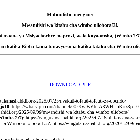
Mafundisho mengine:
Mwandishi wa kitabu cha wimbo uliobora[3].
ni maana ya Msiyachochee mapenzi, wala kuyaamsha, (Wimbo 2:7
ini katika Biblia kama tunavyosoma katika kitabu cha Wimbo ulio
DOWNLOAD PDF
hahidi.org/2025/07/23/nyakati-tofauti-tofauti-za-upendo/
jx10
: https://whatsapp.com/channel/0029VaBVhuA3WHTbKoz8jx10
hahidi.org/2025/09/09/mwandishi-wa-kitabu-cha-wimbo-uliobora/
Wimbo 2:7)
: https://wingulamashahidi.org/2025/07/26/nini-maana-y
cha Wimbo ulio bora 1:2?: https://wingulamashahidi.org/2020/12/09/pa
ha-wadogo-waiharibuo-mizabibu/