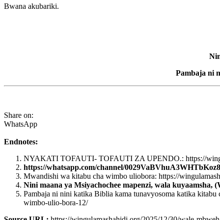
Bwana akubariki.
Ni
Pambaja ni n
Share on:
WhatsApp
Endnotes:
NYAKATI TOFAUTI- TOFAUTI ZA UPENDO.: https://wingulamas
https://whatsapp.com/channel/0029VaBVhuA3WHTbKoz8
Mwandishi wa kitabu cha wimbo uliobora: https://wingulamas
Nini maana ya Msiyachochee mapenzi, wala kuyaamsha, (
Pambaja ni nini katika Biblia kama tunavyosoma katika kitabu 
wimbo-ulio-bora-12/
Source URL:
https://wingulamashahidi.org/2025/12/30/wale-mbwe