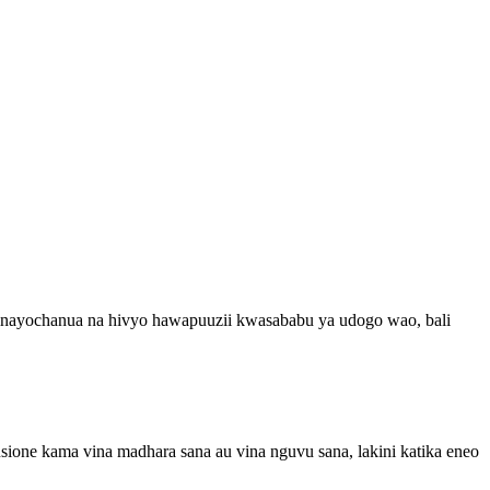
inayochanua na hivyo hawapuuzii kwasababu ya udogo wao, bali
ione kama vina madhara sana au vina nguvu sana, lakini katika eneo