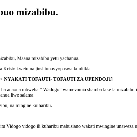
buo mizabibu.
zabibu, Maana mizabibu yetu yachanua.
a Kristo kwetu na jinsi tunavyopaswa kuuitikia.
>>
NYAKATI TOFAUTI- TOFAUTI ZA UPENDO.[1]
 picha anaona mbweha “ Wadogo” wamevamia shamba lake la mizabibu 
anua liwe salama.
ibu, na mingine kuiharibu.
itu Vidogo vidogo ili kuharibu mahusiano wakati mwingine unaweza us