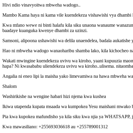
Hivi ndio vinavyoitwa mbweha wadogo..
Mambo Kama haya ni kama vile kuendekeza vishawishi vya dhambi
Kwa mfano wewe ni binti halafu kila siku unaona wanaume wanazun
baadaye kuanguka kwenye dhambi za uzinzi.
Samsoni, alipoona ushawishi wa delila unaendelea, badala aukatishe
Hao ni mbweha wadogo wanaoharibu shamba lako, kila kichocheo na k
Wakati mwingine kuendekeza uvivu wa kiroho, yaani kupuuzia maombi
hapa? Ni kwasababu uliendekeza uvivu wa kiroho..ulisema. nitaom
Angalia ni eneo lipi la maisha yako limevamiwa na hawa mbweha wad
Shalom
Washirikishe na wengine habari hizi njema kwa kushea
Ikiwa utapenda kupata msaada wa kumpokea Yesu maishani mwako bur
Pia kwa kupokea mafundisho ya kila siku kwa njia ya WHATSAPP, ji
Kwa mawasiliano: +255693036618 au +255789001312