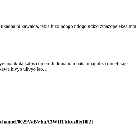
kaona ni kawaida, tabia hizo ndogo ndogo ndizo zinazopelekea mtu
 unajikuta kabisa umerudi duniani..mpaka unajiuliza nimefikaje
ukawa hivyo ulivyo leo…
om/channel/0029VaBVhuA3WHTbKoz8jx10
[2]