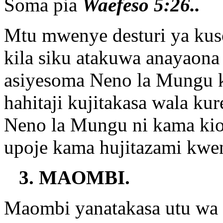
Soma pia
Waefeso 5:26..
Mtu mwenye desturi ya ku
kila siku atakuwa anayaona
asiyesoma Neno la Mungu ki
hahitaji kujitakasa wala k
Neno la Mungu ni kama kio
upoje kama hujitazami kwe
3. MAOMBI.
Maombi yanatakasa utu wa 