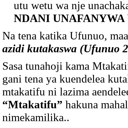
utu wetu wa nje unachak
NDANI UNAFANYWA U
Na tena katika Ufunuo, m
azidi kutakaswa (Ufunuo 2
Sasa tunahoji kama Mtakati
gani tena ya kuendelea ku
mtakatifu ni lazima aendele
“Mtakatifu”
hakuna mahali
nimekamilika..