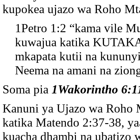
kupokea ujazo wa Roho Mta
1Petro 1:2 “kama vile M
kuwajua katika KUTAK
mkapata kutii na kununy
Neema na amani na zion
Soma pia
1Wakorintho 6:1
Kanuni ya Ujazo wa Roho M
katika Matendo 2:37-38, y
kuacha dhambi na ubatizo 