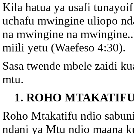
Kila hatua ya usafi tunayo
uchafu mwingine uliopo nda
na mwingine na mwingine.
miili yetu (Waefeso 4:30).
Sasa twende mbele zaidi ku
mtu.
1. ROHO MTAKATIFU
Roho Mtakatifu ndio sabun
ndani ya Mtu ndio maana 