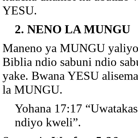
YESU.
2. NENO LA MUNGU
Maneno ya MUNGU yaliyoan
Biblia ndio sabuni ndio sa
yake. Bwana YESU alisema,
la MUNGU.
Yohana 17:17 “Uwatakase
ndiyo kweli”.