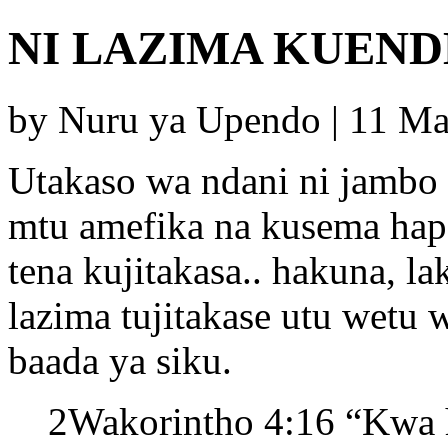
NI LAZIMA KUEND
by Nuru ya Upendo | 11 M
Utakaso wa ndani ni jambo
mtu amefika na kusema hapa
tena kujitakasa.. hakuna, la
lazima tujitakase utu wetu
baada ya siku.
2Wakorintho 4:16 “Kwa h