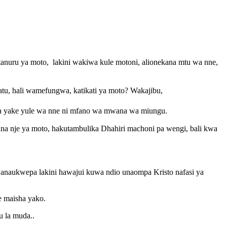
nuru ya moto, lakini wakiwa kule motoni, alionekana mtu wa nne,
tu, hali wamefungwa, katikati ya moto? Wakajibu,
ra yake yule wa nne ni mfano wa mwana wa miungu.
ana nje ya moto, hakutambulika Dhahiri machoni pa wengi, bali kwa
 wanaukwepa lakini hawajui kuwa ndio unaompa Kristo nafasi ya
e maisha yako.
u la muda..