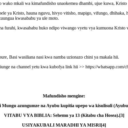
 wako mkali wa kimafundisho unaokemea dhambi, ujue kuwa, Kristo
 mbele ya Kristo, hauna nguvu, hivyo vitisho, mapigo, vifungo, dhih
kuungua kwasababu ya ule moto.
ema furahi, kwasababu huko ndipo viwango vyetu vya kumuona Kristo v
e, Basi wasiliana nasi kwa namba uzionazo chini ya makala hii.
jiunge na channel yetu kwa kubofya link hii >> https://whatsapp
Mafundisho mengine:
 Mungu azungumze na Ayubu kupitia upepo wa kisulisuli (Ayubu 
VITABU VYA BIBLIA: Sehemu ya 13 (Kitabu cha Hosea).[3]
USIYAKUBALI MARADHI YA MISRI[4]