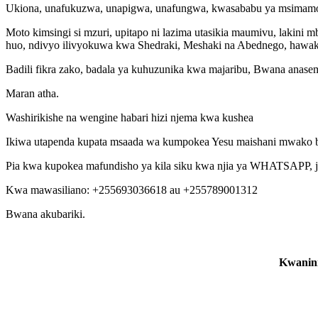
Ukiona, unafukuzwa, unapigwa, unafungwa, kwasababu ya msimamo
Moto kimsingi si mzuri, upitapo ni lazima utasikia maumivu, lakini
huo, ndivyo ilivyokuwa kwa Shedraki, Meshaki na Abednego, hawa
Badili fikra zako, badala ya kuhuzunika kwa majaribu, Bwana anas
Maran atha.
Washirikishe na wengine habari hizi njema kwa kushea
Ikiwa utapenda kupata msaada wa kumpokea Yesu maishani mwako bur
Pia kwa kupokea mafundisho ya kila siku kwa njia ya WHATSAPP, 
Kwa mawasiliano: +255693036618 au +255789001312
Bwana akubariki.
Kwanini