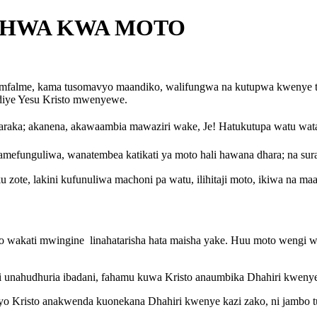
ISHWA KWA MOTO
 mfalme, kama tusomavyo maandiko, walifungwa na kutupwa kwenye ta
iye Yesu Kristo mwenyewe.
raka; akanena, akawaambia mawaziri wake, Je! Hatukutupa watu wata
mefunguliwa, wanatembea katikati ya moto hali hawana dhara; na su
ote, lakini kufunuliwa machoni pa watu, ilihitaji moto, ikiwa na ma
balo wakati mwingine linahatarisha hata maisha yake. Huu moto wengi
ni unahudhuria ibadani, fahamu kuwa Kristo anaumbika Dhahiri kweny
yo Kristo anakwenda kuonekana Dhahiri kwenye kazi zako, ni jambo t