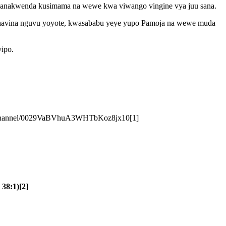
 anakwenda kusimama na wewe kwa viwango vingine vya juu sana.
aka, havina nguvu yoyote, kwasababu yeye yupo Pamoja na wewe muda
ipo.
.com/channel/0029VaBVhuA3WHTbKoz8jx10[1]
38:1)[2]