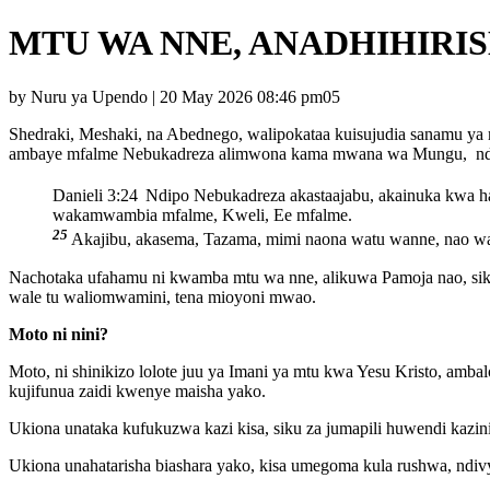
MTU WA NNE, ANADHIHIR
by Nuru ya Upendo | 20 May 2026 08:46 pm05
Shedraki, Meshaki, na Abednego, walipokataa kuisujudia sanamu ya
ambaye mfalme Nebukadreza alimwona kama mwana wa Mungu, nd
Danieli 3:24
Ndipo Nebukadreza akastaajabu, akainuka kwa ha
wakamwambia mfalme, Kweli, Ee mfalme.
25
Akajibu, akasema, Tazama, mimi naona watu wanne, nao wa
Nachotaka ufahamu ni kwamba mtu wa nne, alikuwa Pamoja nao, siku z
wale tu waliomwamini, tena mioyoni mwao.
Moto ni nini?
Moto, ni shinikizo lolote juu ya Imani ya mtu kwa Yesu Kristo, am
kujifunua zaidi kwenye maisha yako.
Ukiona unataka kufukuzwa kazi kisa, siku za jumapili huwendi kazi
Ukiona unahatarisha biashara yako, kisa umegoma kula rushwa, ndiv