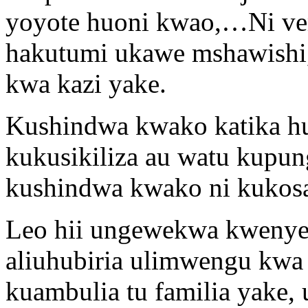
yoyote huoni kwao,…Ni v
hakutumi ukawe mshawishi
kwa kazi yake.
Kushindwa kwako katika h
kukusikiliza au watu kupu
kushindwa kwako ni kukosa 
Leo hii ungewekwa kwenye
aliuhubiria ulimwengu kwa 
kuambulia tu familia yake