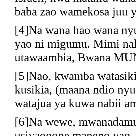
baba zao wamekosa juu y
[4]Na wana hao wana nyu
yao ni migumu. Mimi na
utawaambia, Bwana MU
[5]Nao, kwamba watasik
kusikia, (maana ndio nyu
watajua ya kuwa nabii
[6]Na wewe, mwanadamu,
usiyaogope maneno yao, 