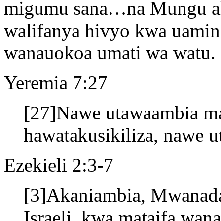
migumu sana…na Mungu aliw
walifanya hivyo kwa uamin
wanauokoa umati wa watu.
Yeremia 7:27
[27]Nawe utawaambia man
hawatakusikiliza, nawe ut
Ezekieli 2:3-7
[3]Akaniambia, Mwanad
Israeli, kwa mataifa wan