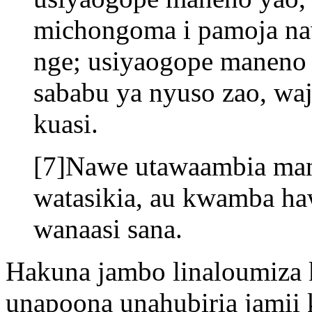
michongoma i pamoja naw
nge; usiyaogope maneno 
sababu ya nyuso zao, w
kuasi.
[7]Nawe utawaambia ma
watasikia, au kwamba ha
wanaasi sana.
Hakuna jambo linaloumiza
unapoona unahubiria jamii