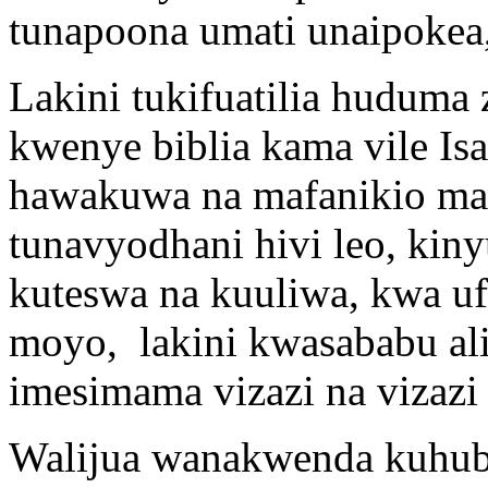
tunapoona umati unaipokea,
Lakini tukifuatilia hudum
kwenye biblia kama vile Isa
hawakuwa na mafanikio ma
tunavyodhani hivi leo, kin
kuteswa na kuuliwa, kwa uf
moyo, lakini kwasababu al
imesimama vizazi na vizazi
Walijua wanakwenda kuhub