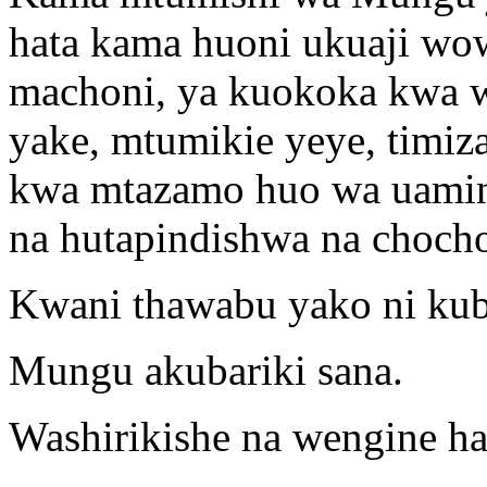
hata kama huoni ukuaji wow
machoni, ya kuokoka kwa 
yake, mtumikie yeye, timiz
kwa mtazamo huo wa uamin
na hutapindishwa na chocho
Kwani thawabu yako ni ku
Mungu akubariki sana.
Washirikishe na wengine ha