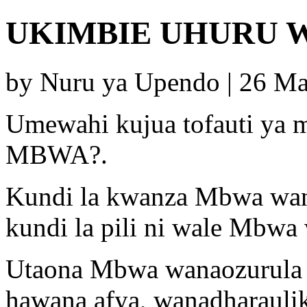
UKIMBIE UHURU 
by Nuru ya Upendo | 26 M
Umewahi kujua tofauti ya 
MBWA?.
Kundi la kwanza Mbwa wan
kundi la pili ni wale Mbw
Utaona Mbwa wanaozurula m
hawana afya, wanadharauli