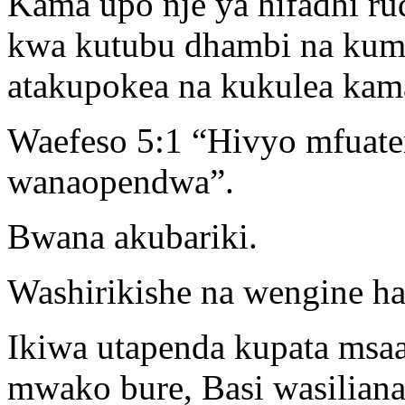
Kama upo nje ya hifadhi ru
kwa kutubu dhambi na kum
atakupokea na kukulea kam
Waefeso 5:1 “Hivyo mfuat
wanaopendwa”.
Bwana akubariki.
Washirikishe na wengine ha
Ikiwa utapenda kupata msa
mwako bure, Basi wasiliana