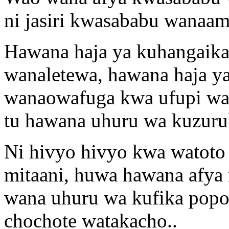
ni jasiri kwasababu wanaa
Hawana haja ya kuhangaika
wanaletewa, hawana haja ya
wanaowafuga kwa ufupi wan
tu hawana uhuru wa kuzurul
Ni hivyo hivyo kwa watoto 
mitaani, huwa hawana afya 
wana uhuru wa kufika popo
chochote watakacho..