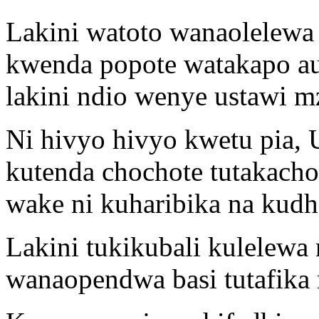
Lakini watoto wanaolelew
kwenda popote watakapo au
lakini ndio wenye ustawi m
Ni hivyo hivyo kwetu pia,
kutenda chochote tutakach
wake ni kuharibika na kudh
Lakini tukikubali kulele
wanaopendwa basi tutafika 