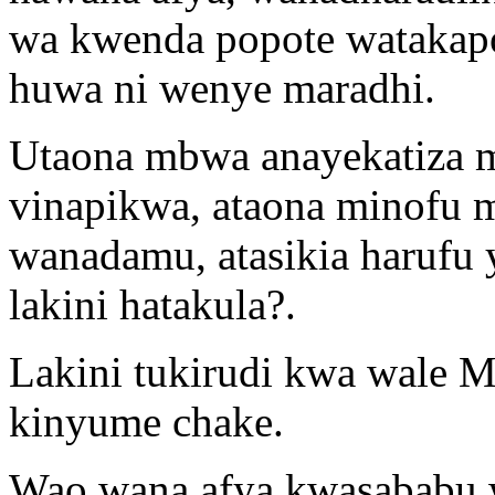
wa kwenda popote watakapo
huwa ni wenye maradhi.
Utaona mbwa anayekatiza mi
vinapikwa, ataona minofu m
wanadamu, atasikia harufu y
lakini hatakula?.
Lakini tukirudi kwa wale
kinyume chake.
Wao wana afya kwasababu 