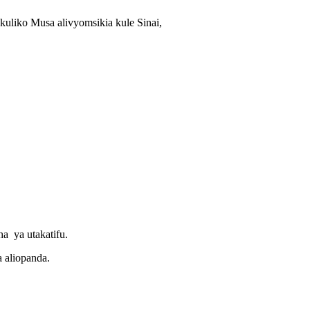
uliko Musa alivyomsikia kule Sinai,
a ya utakatifu.
a aliopanda.