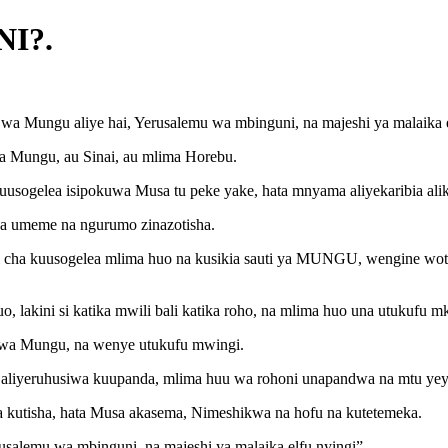
I?.
 wa Mungu aliye hai, Yerusalemu wa mbinguni, na majeshi ya malaika 
a Mungu, au Sinai, au mlima Horebu.
sogelea isipokuwa Musa tu peke yake, hata mnyama aliyekaribia alik
a umeme na ngurumo zinazotisha.
ali cha kuusogelea mlima huo na kusikia sauti ya MUNGU, wengine wote
 lakini si katika mwili bali katika roho, na mlima huo una utukufu m
a wa Mungu, na wenye utukufu mwingi.
e aliyeruhusiwa kuupanda, mlima huu wa rohoni unapandwa na mtu ye
a kutisha, hata Musa akasema, Nimeshikwa na hofu na kutetemeka.
usalemu wa mbinguni, na majeshi ya malaika elfu nyingi”,