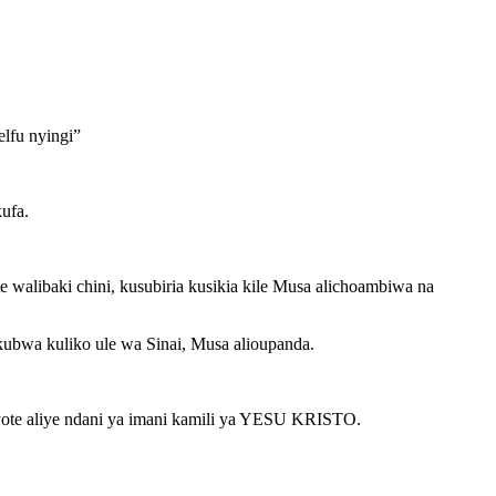
elfu nyingi”
ufa.
 walibaki chini, kusubiria kusikia kile Musa alichoambiwa na
kubwa kuliko ule wa Sinai, Musa alioupanda.
yote aliye ndani ya imani kamili ya YESU KRISTO.