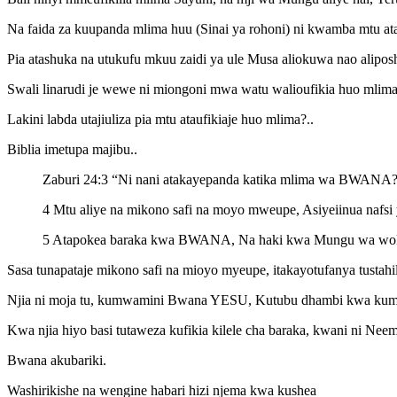
Na faida za kuupanda mlima huu (Sinai ya rohoni) ni kwamba mtu a
Pia atashuka na utukufu mkuu zaidi ya ule Musa aliokuwa nao alipo
Swali linarudi je wewe ni miongoni mwa watu walioufikia huo m
Lakini labda utajiuliza pia mtu ataufikiaje huo mlima?..
Biblia imetupa majibu..
Zaburi 24:3 “Ni nani atakayepanda katika mlima wa BWANA? N
4 Mtu aliye na mikono safi na moyo mweupe, Asiyeiinua nafsi 
5 Atapokea baraka kwa BWANA, Na haki kwa Mungu wa wo
Sasa tunapataje mikono safi na mioyo myeupe, itakayotufanya tustahil
Njia ni moja tu, kumwamini Bwana YESU, Kutubu dhambi kwa kumaani
Kwa njia hiyo basi tutaweza kufikia kilele cha baraka, kwani ni Nee
Bwana akubariki.
Washirikishe na wengine habari hizi njema kwa kushea