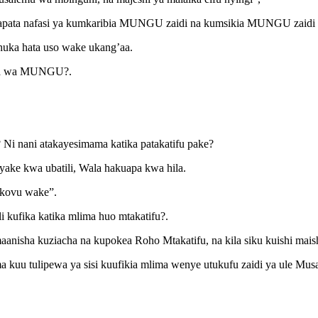
tapata nafasi ya kumkaribia MUNGU zaidi na kumsikia MUNGU zaidi k
shuka hata uso wake ukang’aa.
lima wa MUNGU?.
i nani atakayesimama katika patakatifu pake?
yake kwa ubatili, Wala hakuapa kwa hila.
kovu wake”.
i kufika katika mlima huo mtakatifu?.
sha kuziacha na kupokea Roho Mtakatifu, na kila siku kuishi maish
ma kuu tulipewa ya sisi kuufikia mlima wenye utukufu zaidi ya ule Mus