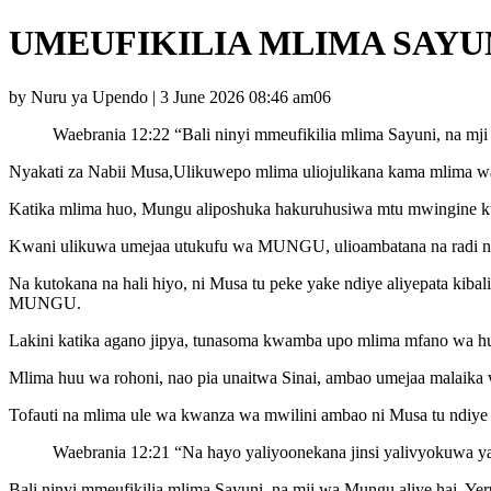
UMEUFIKILIA MLIMA SAYUN
by Nuru ya Upendo | 3 June 2026 08:46 am06
Waebrania 12:22 “Bali ninyi mmeufikilia mlima Sayuni, na mji
Nyakati za Nabii Musa,Ulikuwepo mlima uliojulikana kama mlima w
Katika mlima huo, Mungu aliposhuka hakuruhusiwa mtu mwingine kuu
Kwani ulikuwa umejaa utukufu wa MUNGU, ulioambatana na radi n
Na kutokana na hali hiyo, ni Musa tu peke yake ndiye aliyepata kib
MUNGU.
Lakini katika agano jipya, tunasoma kwamba upo mlima mfano wa huo,
Mlima huu wa rohoni, nao pia unaitwa Sinai, ambao umejaa malaik
Tofauti na mlima ule wa kwanza wa mwilini ambao ni Musa tu ndiy
Waebrania 12:21 “Na hayo yaliyoonekana jinsi yalivyokuwa y
Bali ninyi mmeufikilia mlima Sayuni, na mji wa Mungu aliye hai, Yer