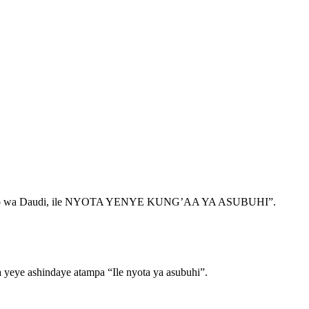
na Mzao wa Daudi, ile NYOTA YENYE KUNG’AA YA ASUBUHI”.
eye ashindaye atampa “Ile nyota ya asubuhi”.