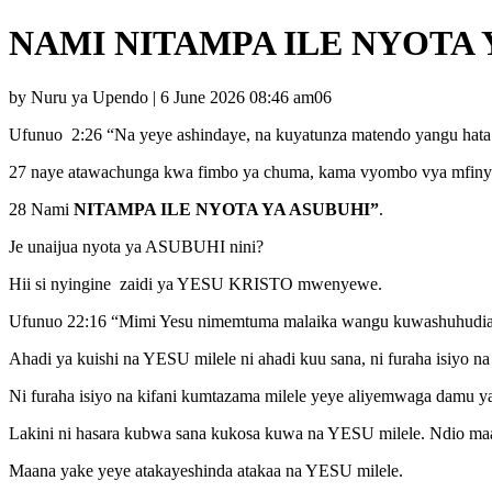
NAMI NITAMPA ILE NYOTA 
by Nuru ya Upendo | 6 June 2026 08:46 am06
Ufunuo 2:26 “Na yeye ashindaye, na kuyatunza matendo yangu hata
27 naye atawachunga kwa fimbo ya chuma, kama vyombo vya mfiny
28 Nami
NITAMPA ILE NYOTA YA ASUBUHI”
.
Je unaijua nyota ya ASUBUHI nini?
Hii si nyingine zaidi ya YESU KRISTO mwenyewe.
Ufunuo 22:16 “Mimi Yesu nimemtuma malaika wangu kuwashuhudi
Ahadi ya kuishi na YESU milele ni ahadi kuu sana, ni furaha isiyo na
Ni furaha isiyo na kifani kumtazama milele yeye aliyemwaga damu yake 
Lakini ni hasara kubwa sana kukosa kuwa na YESU milele. Ndio m
Maana yake yeye atakayeshinda atakaa na YESU milele.