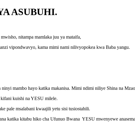
YA ASUBUHI.
 mwisho, nitampa mamlaka juu ya mataifa,
anzi vipondwavyo, kama mimi nami nilivyopokea kwa Baba yangu.
a ninyi mambo hayo katika makanisa. Mimi ndimi niliye Shina 
 kifani kuishi na YESU milele.
pale msalabani kwaajili yetu sisi tusiostahili.
aana katika kitabu hiko cha Ufunuo Bwana YESU mwenyewe anasema y