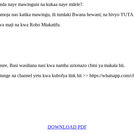
da naye mawinguni na kukaa naye milele?.
akuliwa pamoja nao katika mawingu, ili tumlaki Bwana hewani; na
a maji na kwa Roho Mtakatifu.
e, Basi wasiliana nasi kwa namba uzionazo chini ya makala hii.
jiunge na channel yetu kwa kubofya link hii >> https://whatsapp
DOWNLOAD PDF