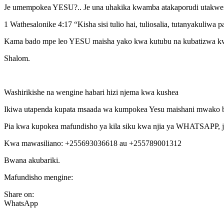
Je umempokea YESU?.. Je una uhakika kwamba atakaporudi utakwen
1 Wathesalonike 4:17 “Kisha sisi tulio hai, tuliosalia, tutany
Kama bado mpe leo YESU maisha yako kwa kutubu na kubatizwa kw
Shalom.
Washirikishe na wengine habari hizi njema kwa kushea
Ikiwa utapenda kupata msaada wa kumpokea Yesu maishani mwako bur
Pia kwa kupokea mafundisho ya kila siku kwa njia ya WHATSAPP, 
Kwa mawasiliano: +255693036618 au +255789001312
Bwana akubariki.
Mafundisho mengine:
Share on:
WhatsApp