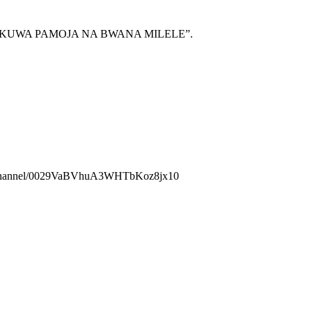
 hivyo TUTAKUWA PAMOJA NA BWANA MILELE”.
.com/channel/0029VaBVhuA3WHTbKoz8jx10