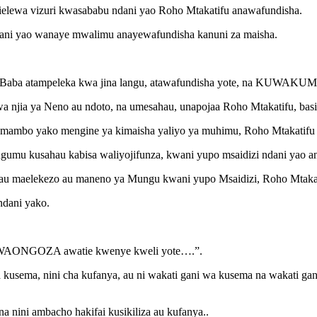
uielewa vizuri kwasababu ndani yao Roho Mtakatifu anawafundisha.
dani yao wanaye mwalimu anayewafundisha kanuni za maisha.
aye Baba atampeleka kwa jina langu, atawafundisha yote, na KUW
jia ya Neno au ndoto, na umesahau, unapojaa Roho Mtakatifu, basi
 mambo yako mengine ya kimaisha yaliyo ya muhimu, Roho Mtakatifu
 ngumu kusahau kabisa waliyojifunza, kwani yupo msaidizi ndani yao
hau maelekezo au maneno ya Mungu kwani yupo Msaidizi, Roho Mtakat
dani yako.
TAWAONGOZA awatie kwenye kweli yote….”.
 kusema, nini cha kufanya, au ni wakati gani wa kusema na wakati ga
a nini ambacho hakifai kusikiliza au kufanya..