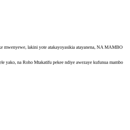
lake mwenyewe, lakini yote atakayoyasikia atayanena, NA MAMBO
bele yako, na Roho Mtakatifu pekee ndiye awezaye kufunua mambo