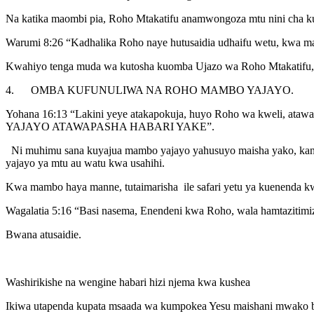
Na katika maombi pia, Roho Mtakatifu anamwongoza mtu nini cha k
Warumi 8:26 “Kadhalika Roho naye hutusaidia udhaifu wetu, kwa ma
Kwahiyo tenga muda wa kutosha kuomba Ujazo wa Roho Mtakatifu, i
4. OMBA KUFUNULIWA NA ROHO MAMBO YAJAYO.
Yohana 16:13 “Lakini yeye atakapokuja, huyo Roho wa kweli, ataw
YAJAYO ATAWAPASHA HABARI YAKE”.
Ni muhimu sana kuyajua mambo yajayo yahusuyo maisha yako, kanis
yajayo ya mtu au watu kwa usahihi.
Kwa mambo haya manne, tutaimarisha ile safari yetu ya kuenenda 
Wagalatia 5:16 “Basi nasema, Enendeni kwa Roho, wala hamtazitimi
Bwana atusaidie.
Washirikishe na wengine habari hizi njema kwa kushea
Ikiwa utapenda kupata msaada wa kumpokea Yesu maishani mwako bur