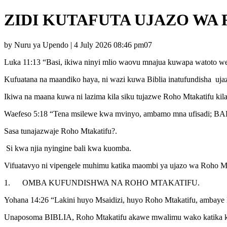
ZIDI KUTAFUTA UJAZO WA
by Nuru ya Upendo | 4 July 2026 08:46 pm07
Luka 11:13 “Basi, ikiwa ninyi mlio waovu mnajua kuwapa 
Kufuatana na maandiko haya, ni wazi kuwa Biblia inatufundisha uja
Ikiwa na maana kuwa ni lazima kila siku tujazwe Roho Mtakatifu k
Waefeso 5:18 “Tena msilewe kwa mvinyo, ambamo mna ufisadi
Sasa tunajazwaje Roho Mtakatifu?.
Si kwa njia nyingine bali kwa kuomba.
Vifuatavyo ni vipengele muhimu katika maombi ya ujazo wa Roho Mt
1. OMBA KUFUNDISHWA NA ROHO MTAKATIFU.
Yohana 14:26 “Lakini huyo Msaidizi, huyo Roho Mtakatifu, am
Unaposoma BIBLIA, Roho Mtakatifu akawe mwalimu wako katika 