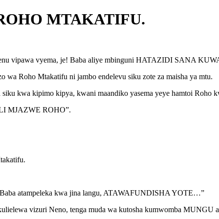
 ROHO MTAKATIFU.
watoto wenu vipawa vyema, je! Baba aliye mbinguni HATAZID
zo wa Roho Mtakatifu ni jambo endelevu siku zote za maisha ya mtu.
ila siku kwa kipimo kipya, kwani maandiko yasema yeye hamtoi Roho 
; BALI MJAZWE ROHO”.
akatifu.
baye Baba atampeleka kwa jina langu, ATAWAFUNDISHA YOTE…”
kulielewa vizuri Neno, tenga muda wa kutosha kumwomba MUNGU a