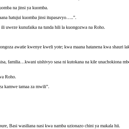
uomba na jinsi ya kuomba.
ana hatujui kuomba jinsi itupasavyo…..”.
li uweze kunufaika na tunda hili la kuongozwa na Roho.
aongoza awatie kwenye kweli yote; kwa maana hatanena kwa shauri 
a, familia…kwani uishivyo sasa ni kutokana na kile unachokiona m
kwa Roho.
za kamwe tamaa za mwili”.
e, Basi wasiliana nasi kwa namba uzionazo chini ya makala hii.