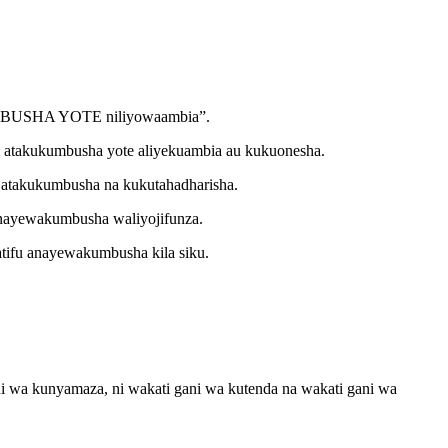
AKUMBUSHA YOTE niliyowaambia”.
 atakukumbusha yote aliyekuambia au kukuonesha.
 atakukumbusha na kukutahadharisha.
 anayewakumbusha waliyojifunza.
ifu anayewakumbusha kila siku.
ni wa kunyamaza, ni wakati gani wa kutenda na wakati gani wa