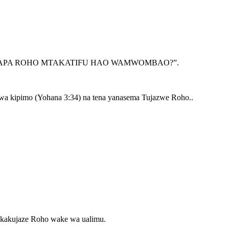
I SANA KUWAPA ROHO MTAKATIFU HAO WAMWOMBAO?”.
kwa kipimo (Yohana 3:34) na tena yanasema Tujazwe Roho..
kakujaze Roho wake wa ualimu.