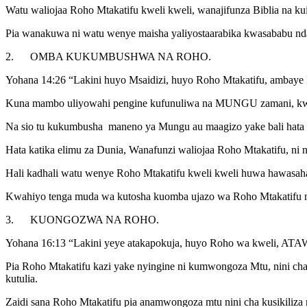
Watu waliojaa Roho Mtakatifu kweli kweli, wanajifunza Biblia na k
Pia wanakuwa ni watu wenye maisha yaliyostaarabika kwasababu n
2. OMBA KUKUMBUSHWA NA ROHO.
Yohana 14:26 “Lakini huyo Msaidizi, huyo Roho Mtakatifu, amb
Kuna mambo uliyowahi pengine kufunuliwa na MUNGU zamani, kwa n
Na sio tu kukumbusha maneno ya Mungu au maagizo yake bali hata
Hata katika elimu za Dunia, Wanafunzi waliojaa Roho Mtakatifu, ni
Hali kadhali watu wenye Roho Mtakatifu kweli kweli huwa hawasa
Kwahiyo tenga muda wa kutosha kuomba ujazo wa Roho Mtakatifu n
3. KUONGOZWA NA ROHO.
Yohana 16:13 “Lakini yeye atakapokuja, huyo Roho wa kweli, A
Pia Roho Mtakatifu kazi yake nyingine ni kumwongoza Mtu, nini cha
kutulia.
Zaidi sana Roho Mtakatifu pia anamwongoza mtu nini cha kusikiliza n