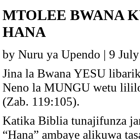
MTOLEE BWANA 
HANA
by Nuru ya Upendo | 9 Jul
Jina la Bwana YESU libariki
Neno la MUNGU wetu lililo
(Zab. 119:105).
Katika Biblia tunajifunza
“Hana” ambaye alikuwa tas