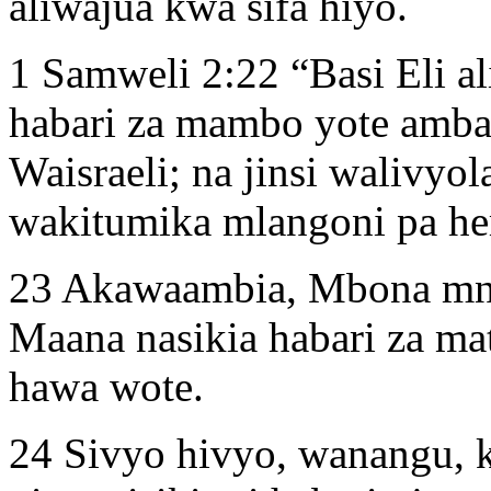
aliwajua kwa sifa hiyo.
1 Samweli 2:22 “Basi Eli al
habari za mambo yote amb
Waisraeli; na jinsi walivy
wakitumika mlangoni pa he
23 Akawaambia, Mbona mn
Maana nasikia habari za m
hawa wote.
24 Sivyo hivyo, wanangu, 