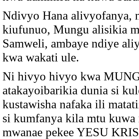
Ndivyo Hana alivyofanya, n
kiufunuo, Mungu alisikia 
Samweli, ambaye ndiye aliy
kwa wakati ule.
Ni hivyo hivyo kwa MUNGU
atakayoibarikia dunia si ku
kustawisha nafaka ili matat
si kumfanya kila mtu kuwa 
mwanae pekee YESU KRISTO