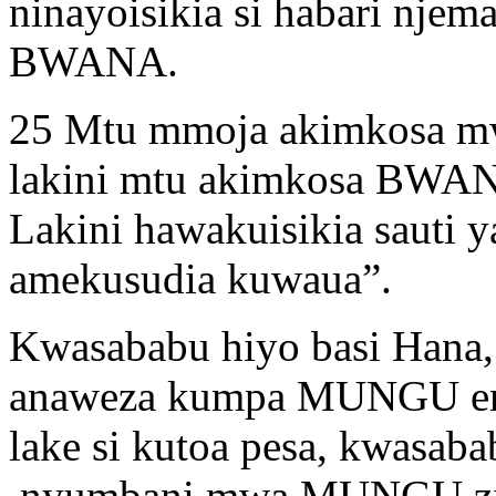
ninayoisikia si habari nje
BWANA.
25 Mtu mmoja akimkosa m
lakini mtu akimkosa BWANA
Lakini hawakuisikia sauti
amekusudia kuwaua”.
Kwasababu hiyo basi Hana,
anaweza kumpa MUNGU en
lake si kutoa pesa, kwasab
nyumbani mwa MUNGU zita