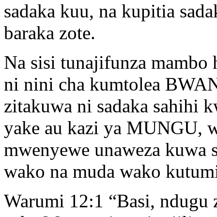
sadaka kuu, na kupitia sada
baraka zote.
Na sisi tunajifunza mambo 
ni nini cha kumtolea BWANA
zitakuwa ni sadaka sahi
yake au kazi ya MUNGU, 
mwenyewe unaweza kuwa sa
wako na muda wako kutumi
Warumi 12:1 “Basi, ndugu 