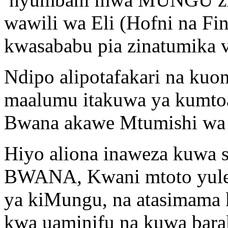
wawili wa Eli (Hofni na Fin
kwasababu pia zinatumika v
Ndipo alipotafakari na kuon
maalumu itakuwa ya kumt
Bwana akawe Mtumishi wa
Hiyo aliona inaweza kuwa 
BWANA, Kwani mtoto yule a
ya kiMungu, na atasimama 
kwa uaminifu na kuwa barak