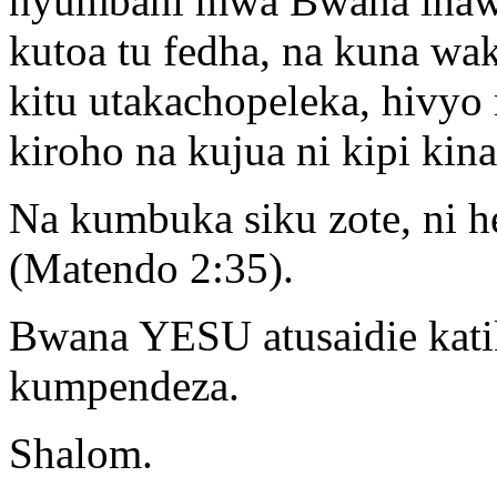
nyumbani mwa Bwana inawe
kutoa tu fedha, na kuna wak
kitu utakachopeleka, hivyo
kiroho na kujua ni kipi kin
Na kumbuka siku zote, ni h
(Matendo 2:35).
Bwana YESU atusaidie kati
kumpendeza.
Shalom.