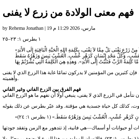
فهم معنى الولادة من زرع لا يفنى
by Rehema Jonathan | 19 مارس، 2026 11:29 م
١ بطرس ١: ٢٣–٢٥
، فإن كثيرين من المؤمنين لا يدركون تمامًا غاية هذا الزرع الذي لا يفنى
وأهميته.
فهم الفرق بين الزرع الفاني وغير الفاني
كَزَهْرِ عُشْبٍ. الْعُشْبُ يَبِسَ وَزَهْرُهُ سَقَطَ.» (١ بطرس ١: ٢٤)
أما الولادة من زرعٍ لا يفنى، فتعني أن جوهرك الروحي وطبيعتك الداخلية لا يعتريهما فساد أو نقصان مع مرور الزمن. وهذا الزرع هو كلمة الله (١ بطرس ١: ٢٣). فالإنسان المولود من هذا الزرع لا يضعف روحيًا، ولا