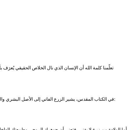
تعلّمنا كلمة الله أن الإنسان الذي نال الخلاص الحقيقي يُعرَف بأ
في الكتاب المقدس، يشير الزرع الفاني إلى الأصل البشري والحياة الطبيعية. فكما يبدأ الإنسان طفلًا، ثم ينمو إلى شباب، ثم يشيخ ويموت، كذلك كل حياة جسدية هي مؤقتة. وقد عبّر بطرس عن ذلك بقوله: