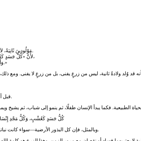
«مَوْلُودِينَ ثَانِيَةً، لاَ مِنْ زَرْعٍ يَفْنَى بَلْ مِمَّا لاَ يَفْنَى، بِكَلِمَةِ اللهِ الْحَيَّةِ الْبَاقِيَةِ إِلَى الأَبَدِ.
لأَنَّ «كُلَّ جَسَدٍ كَعُشْبٍ، وَكُلَّ مَجْدِ إِنْسَانٍ كَزَهْرِ عُشْبٍ. الْعُشْبُ يَبِسَ وَزَهْرُهُ سَقَطَ،
وَأَمَّا كَلِمَةُ الرَّبِّ فَتَثْبُتُ إِلَى الأَبَدِ». وَهذِهِ هِيَ الْكَلِمَةُ الَّتِي بُشِّرْتُمْ بِهَا.»
نه قد وُلد ولادةً ثانية، ليس من زرعٍ يفنى، بل من زرعٍ لا يفنى. ومع ذلك
قبل أن نتأمل في الزرع الذي لا يفنى، ينبغي أولًا أن نفهم ما هو الزرع الفاني.
«كُلُّ جَسَدٍ كَعُشْبٍ، وَكُلُّ مَجْدِ إِنْسَانٍ 
وبالمثل، فإن كل البذور الأرضية—سواء كانت نباتات أو حيوانات أو أسماك—هي فانية، إذ تتدهور مع الزمن وتفقد جودتها.