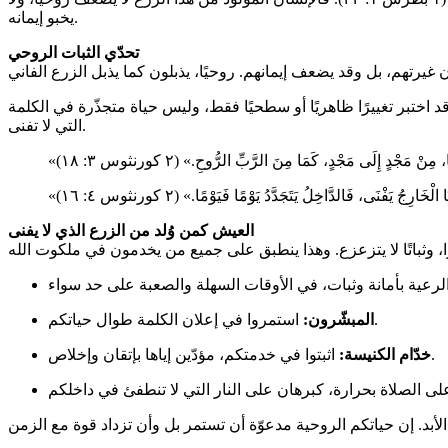
يخبو إيمانه.
تحدّي الثبات الروحي
 اختبر تغييرًا ظاهريًا أو سطحيًا فقط، وليس حياة متجذّرة في الكلمة
التي لا تفنى.
جْدٍ إِلَى مَجْدٍ، كَمَا مِنَ الرَّبِّ الرُّوحِ.» (٢ كورنثوس ٣: ١٨)
ارِجُ يَفْنَى، فَالدَّاخِلُ يَتَجَدَّدُ يَوْمًا فَيَوْمًا.» (٢ كورنثوس ٤: ١٦)
العيش كمن وُلد من الزرع الذي لا يفنى
استمروا في إعلان الكلمة طوال حياتكم.
المبشّرون:
اثبتوا في خدمتكم، مؤدّين إياها بإتقان وإخلاص.
خدّام الكنيسة: