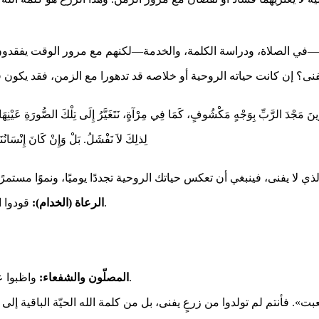
فنى؟ إن كانت حياته الروحية أو خلاصه قد تدهورا مع الزمن، فقد يكون قد
َ مَجْدَ الرَّبِّ بِوَجْهٍ مَكْشُوفٍ، كَمَا فِي مِرْآةٍ، نَتَغَيَّرُ إِلَى تِلْكَ الصُّورَةِ عَيْنِهَا، مِنْ مَ
«لِذلِكَ لاَ نَفْشَلُ. بَلْ وَإِنْ كَانَ إِنْسَانُنَا الْخَ
قودوا الرعية بأمانة وثبات، في الأوقات السهلة والصعبة على حد سواء.
الرعاة (الخدام):
واظبوا على الصلاة بحرارة، كبرهان على النار التي لا تنطفئ في داخلكم.
المصلّون والشفعاء: