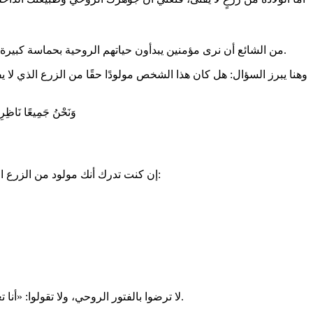
من الشائع أن نرى مؤمنين يبدأون حياتهم الروحية بحماسة كبيرة—في الصلاة، ودراسة الكلمة، والخدمة—لكنهم مع مرور الوقت يفقدون غيرتهم، بل وقد يضعف إيمانهم. روحيًا، يذبلون كما يذبل الزرع الفاني.
وهنا يبرز السؤال: هل كان هذا الشخص مولودًا حقًا من الزرع الذي لا ي
«وَنَحْنُ جَمِيعًا نَاظِرِين
إن كنت تدرك أنك مولود من الزرع الذي لا يفنى، فينبغي أن تعكس حياتك الروحية تجددًا يوميًا، ونموًا مستمرًا، وثباتًا لا يتزعزع. وهذا ينطبق على جميع من يخدمون في ملكوت الله:
لا ترضوا بالفتور الروحي، ولا تقولوا: «أنا تعبت». فأنتم لم تولدوا من زرعٍ يفنى، بل من كلمة الله الحيّة الباقية إلى الأبد. إن حياتكم الروحية مدعوّة أن تستمر بل وأن تزداد قوة مع الزمن.