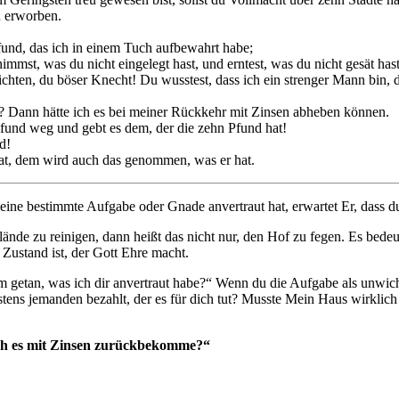
d erworben.
Pfund, das ich in einem Tuch aufbewahrt habe;
immst, was du nicht eingelegt hast, und erntest, was du nicht gesät hast
hten, du böser Knecht! Du wusstest, dass ich ein strenger Mann bin, de
? Dann hätte ich es bei meiner Rückkehr mit Zinsen abheben können.
fund weg und gebt es dem, der die zehn Pfund hat!
d!
hat, dem wird auch das genommen, was er hat.
e eine bestimmte Aufgabe oder Gnade anvertraut hat, erwartet Er, dass 
e zu reinigen, dann heißt das nicht nur, den Hof zu fegen. Es bedeutet
m Zustand ist, der Gott Ehre macht.
tan, was ich dir anvertraut habe?“ Wenn du die Aufgabe als unwichtig b
ens jemanden bezahlt, der es für dich tut? Musste Mein Haus wirklich
ich es mit Zinsen zurückbekomme?“