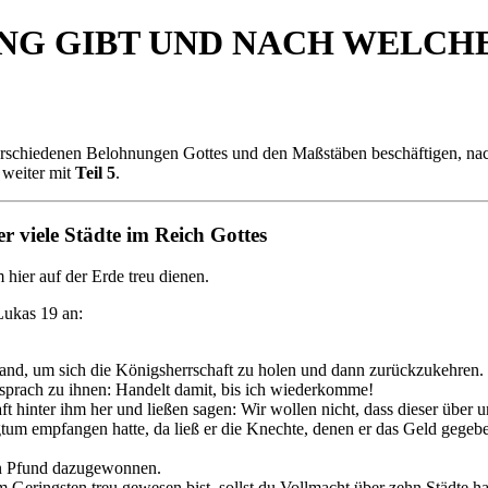
G GIBT UND NACH WELCHEN 
verschiedenen Belohnungen Gottes und den Maßstäben beschäftigen, nach
 weiter mit
Teil 5
.
r viele Städte im Reich Gottes
 hier auf der Erde treu dienen.
Lukas 19 an:
and, um sich die Königsherrschaft zu holen und dann zurückzukehren.
 sprach zu ihnen: Handelt damit, bis ich wiederkomme!
t hinter ihm her und ließen sagen: Wir wollen nicht, dass dieser über 
m empfangen hatte, da ließ er die Knechte, denen er das Geld gegeben h
ehn Pfund dazugewonnen.
 Geringsten treu gewesen bist, sollst du Vollmacht über zehn Städte h