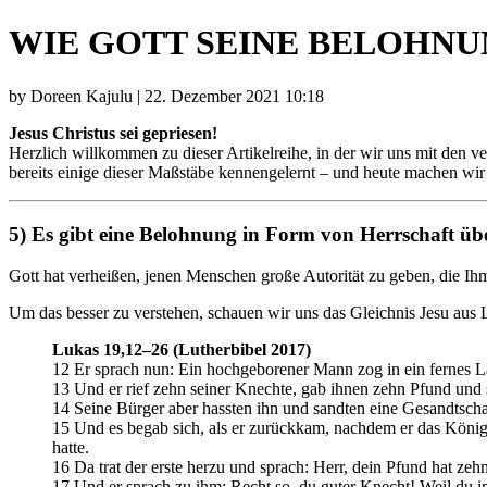
WIE GOTT SEINE BELOHNUN
by Doreen Kajulu | 22. Dezember 2021 10:18
Jesus Christus sei gepriesen!
Herzlich willkommen zu dieser Artikelreihe, in der wir uns mit den 
bereits einige dieser Maßstäbe kennengelernt – und heute machen wir
5) Es gibt eine Belohnung in Form von Herrschaft übe
Gott hat verheißen, jenen Menschen große Autorität zu geben, die Ihm
Um das besser zu verstehen, schauen wir uns das Gleichnis Jesu aus 
Lukas 19,12–26 (Lutherbibel 2017)
12 Er sprach nun: Ein hochgeborener Mann zog in ein fernes L
13 Und er rief zehn seiner Knechte, gab ihnen zehn Pfund und
14 Seine Bürger aber hassten ihn und sandten eine Gesandtschaf
15 Und es begab sich, als er zurückkam, nachdem er das Königtu
hatte.
16 Da trat der erste herzu und sprach: Herr, dein Pfund hat z
17 Und er sprach zu ihm: Recht so, du guter Knecht! Weil du im