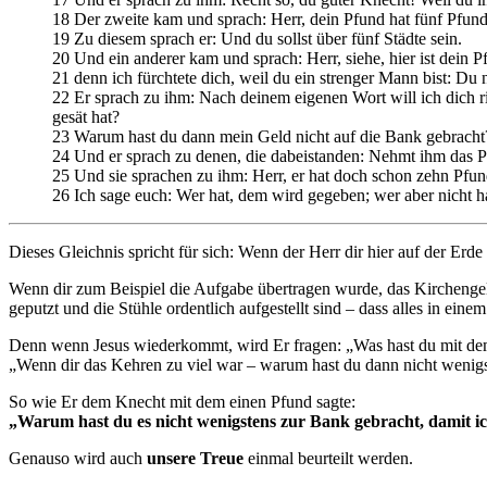
18 Der zweite kam und sprach: Herr, dein Pfund hat fünf Pfun
19 Zu diesem sprach er: Und du sollst über fünf Städte sein.
20 Und ein anderer kam und sprach: Herr, siehe, hier ist dein 
21 denn ich fürchtete dich, weil du ein strenger Mann bist: Du n
22 Er sprach zu ihm: Nach deinem eigenen Wort will ich dich ric
gesät hat?
23 Warum hast du dann mein Geld nicht auf die Bank gebracht
24 Und er sprach zu denen, die dabeistanden: Nehmt ihm das P
25 Und sie sprachen zu ihm: Herr, er hat doch schon zehn Pfun
26 Ich sage euch: Wer hat, dem wird gegeben; wer aber nicht 
Dieses Gleichnis spricht für sich: Wenn der Herr dir hier auf der Erd
Wenn dir zum Beispiel die Aufgabe übertragen wurde, das Kirchengeländ
geputzt und die Stühle ordentlich aufgestellt sind – dass alles in eine
Denn wenn Jesus wiederkommt, wird Er fragen: „Was hast du mit dem ge
„Wenn dir das Kehren zu viel war – warum hast du dann nicht wenigst
So wie Er dem Knecht mit dem einen Pfund sagte:
„Warum hast du es nicht wenigstens zur Bank gebracht, damit 
Genauso wird auch
unsere Treue
einmal beurteilt werden.