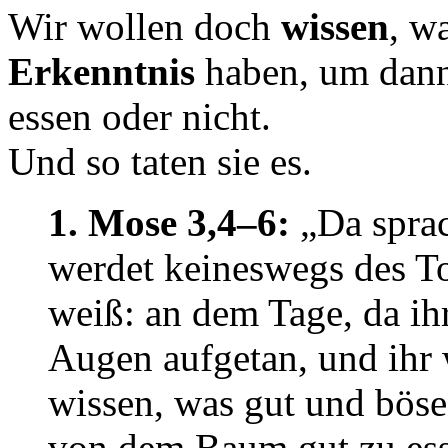
Wir wollen doch
wissen
, w
Erkenntnis
haben, um dann 
essen oder nicht.
Und so taten sie es.
1. Mose 3,4–6:
„Da sprac
werdet keineswegs des To
weiß: an dem Tage, da ih
Augen aufgetan, und ihr 
wissen, was gut und böse 
von dem Baum gut zu ess