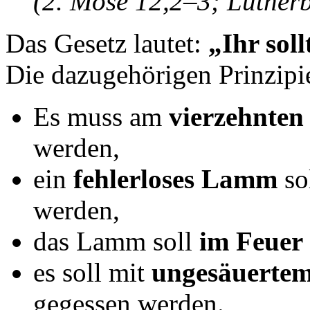
(2. Mose 12,2–3; Luther
Das Gesetz lautet:
„Ihr sol
Die dazugehörigen Prinzipi
Es muss am
vierzehnten
werden,
ein
fehlerloses Lamm
so
werden,
das Lamm soll
im Feuer
es soll mit
ungesäuertem
gegessen werden.