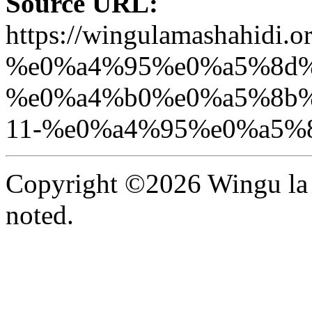
Source URL:
https://wingulamashah
%e0%a4%95%e0%a5%8d%
%e0%a4%b0%e0%a5%8b%
11-%e0%a4%95%e0%a5%
Copyright ©2026 Wingu la 
noted.