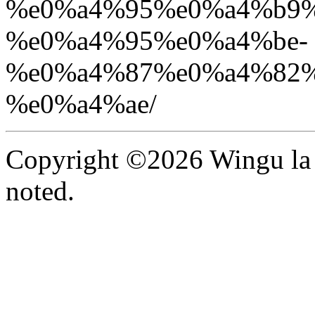
%e0%a4%95%e0%a4%b9%
%e0%a4%95%e0%a4%be-
%e0%a4%87%e0%a4%82%
%e0%a4%ae/
Copyright ©2026 Wingu la 
noted.