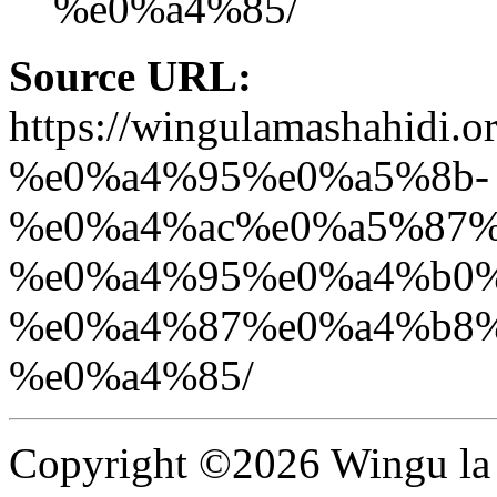
%e0%a4%85/
Source URL:
https://wingulamashah
%e0%a4%95%e0%a5%8b-
%e0%a4%ac%e0%a5%87%
%e0%a4%95%e0%a4%b0%
%e0%a4%87%e0%a4%b8%
%e0%a4%85/
Copyright ©2026 Wingu la 