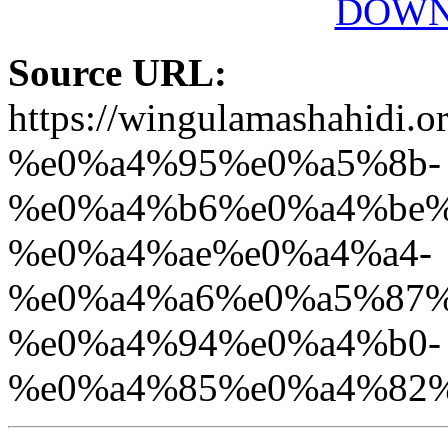
DOWN
Source URL:
https://wingulamashahi
%e0%a4%95%e0%a5%8b-
%e0%a4%b6%e0%a4%be%
%e0%a4%ae%e0%a4%a4-
%e0%a4%a6%e0%a5%87%
%e0%a4%94%e0%a4%b0-
%e0%a4%85%e0%a4%82%