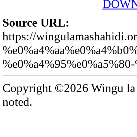
DOWN
Source URL:
https://wingulamashah
%e0%a4%aa%e0%a4%b0%
%e0%a4%95%e0%a5%80-
Copyright ©2026 Wingu la 
noted.