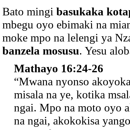
Bato mingi
basukaka kota
mbegu oyo ebimaki na miamb
moke mpo na lelengi ya Nz
banzela mosusu
. Yesu alob
Mathayo 16:24-26
“Mwana nyonso akoyoka 
misala na ye, kotika msa
ngai. Mpo na moto oyo a
na ngai, akokokisa yango