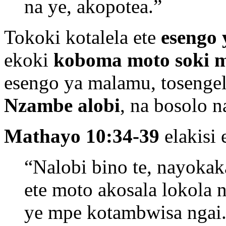
na ye, akopotea.”
Tokoki kotalela ete
esengo 
ekoki
koboma moto soki m
esengo ya malamu, tosenge
Nzambe alobi
, na bosolo 
Mathayo 10:34-39
elakisi 
“Nalobi bino te, nayokak
ete moto akosala lokola n
ye mpe kotambwisa ngai.