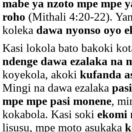
mabe ya nzoto mpe mpe y
roho
(Mithali 4:20-22). Ya
koleka
dawa nyonso oyo e
Kasi lokola bato bakoki kot
ndenge dawa ezalaka na 
koyekola, akoki
kufanda a
Mingi na dawa ezalaka
pas
mpe mpe pasi monene
, mi
kokabola. Kasi soki
ekomi 
lisusu, mpe moto asukaka
k