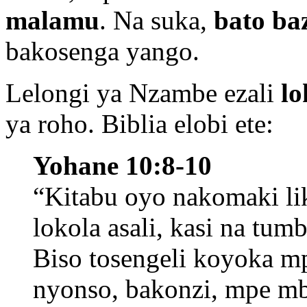
malamu
. Na suka,
bato ba
bakosenga yango.
Lelongi ya Nzambe ezali
lo
ya roho. Biblia elobi ete:
Yohane 10:8-10
“Kitabu oyo nakomaki lik
lokola asali, kasi na tu
Biso tosengeli koyoka m
nyonso, bakonzi, mpe m