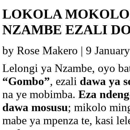
LOKOLA MOKOLO,
NZAMBE EZALI DOK
by Rose Makero | 9 Januar
Lelongi ya Nzambe, oyo ba
“Gombo”
, ezali
dawa ya s
na ye mobimba.
Eza ndeng
dawa mosusu
; mikolo min
mabe ya mpenza te, kasi le