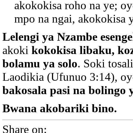
akokokisa roho na ye; o
mpo na ngai, akokokisa 
Lelengi ya Nzambe esenge
akoki
kokokisa libaku, k
bolamu ya solo
. Soki tosal
Laodikia (Ufunuo 3:14), o
bakosala pasi na bolingo 
Bwana akobariki bino.
Share on: