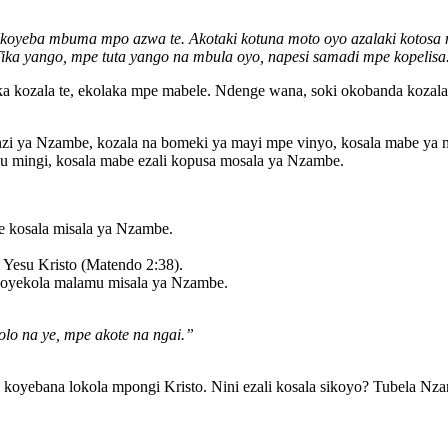
 koyeba mbuma mpo azwa te. Akotaki kotuna moto oyo azalaki kotos
 ‘Tika yango, mpe tuta yango na mbula oyo, napesi samadi mpe kopelis
tika kozala te, ekolaka mpe mabele. Ndenge wana, soki okobanda koza
 ya Nzambe, kozala na bomeki ya mayi mpe vinyo, kosala mabe ya mbo
u mingi, kosala mabe ezali kopusa mosala ya Nzambe.
e kosala misala ya Nzambe.
Yesu Kristo (Matendo 2:38).
 koyekola malamu misala ya Nzambe.
olo na ye, mpe akote na ngai.”
i koyebana lokola mpongi Kristo. Nini ezali kosala sikoyo? Tubela N