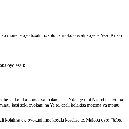
o monene oyo tosali mokolo na mokolo ezali koyeba Yesu Kristo
ba oyo ezali:
ala mabe te, koluka bomoi ya malamu…” Ndenge nini Nzambe akotuna
ngi, kasi soki oyokani na Ye te, ezali kolakisa motema ya mputu
i kolakisa ete oyokani mpe kosala kosalisa te. Maloba oyo:
“Moto