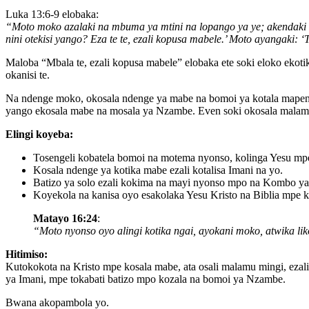
Luka 13:6-9 elobaka:
“Moto moko azalaki na mbuma ya mtini na lopango ya ye; akendaki
nini otekisi yango? Eza te te, ezali kopusa mabele.’ Moto ayangaki:
Maloba “Mbala te, ezali kopusa mabele” elobaka ete soki eloko eko
okanisi te.
Na ndenge moko, okosala ndenge ya mabe na bomoi ya kotala mapenzi
yango ekosala mabe na mosala ya Nzambe. Even soki okosala malam
Elingi koyeba:
Tosengeli kobatela bomoi na motema nyonso, kolinga Yesu mp
Kosala ndenge ya kotika mabe ezali kotalisa Imani na yo.
Batizo ya solo ezali kokima na mayi nyonso mpo na Kombo ya 
Koyekola na kanisa oyo esakolaka Yesu Kristo na Biblia mpe
Matayo 16:24
:
“Moto nyonso oyo alingi kotika ngai, ayokani moko, atwika lik
Hitimiso:
Kutokokota na Kristo mpe kosala mabe, ata osali malamu mingi, ezal
ya Imani, mpe tokabati batizo mpo kozala na bomoi ya Nzambe.
Bwana akopambola yo.