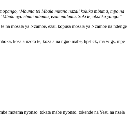
a mopango, ‘Mbuma te! Mbala mitano nazali koluka mbuma, mpo na
a.’ Mbula oyo ebimi mbuma, ezali malamu. Soki te, okotika yango.”
la te na mosala ya Nzambe, ezali kopusa mosala ya Nzambe na ndenge
ka, kosala nzoto te, kozala na nguo mabe, lipstick, ma wigs, mpe
zambe motema nyonso, tokata mabe nyonso, tokende na Yesu na nzela