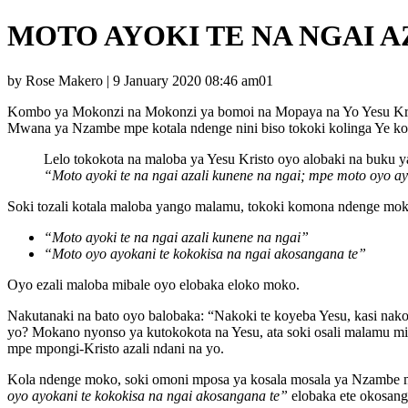
MOTO AYOKI TE NA NGAI A
by Rose Makero | 9 January 2020 08:46 am01
Kombo ya Mokonzi na Mokonzi ya bomoi na Mopaya na Yo Yesu Krist
Mwana ya Nzambe mpe kotala ndenge nini biso tokoki kolinga Ye k
Lelo tokokota na maloba ya Yesu Kristo oyo alobaki na buku 
“Moto ayoki te na ngai azali kunene na ngai; mpe moto oyo ay
Soki tozali kotala maloba yango malamu, tokoki komona ndenge mo
“Moto ayoki te na ngai azali kunene na ngai”
“Moto oyo ayokani te kokokisa na ngai akosangana te”
Oyo ezali maloba mibale oyo elobaka eloko moko.
Nakutanaki na bato oyo balobaka: “Nakoki te koyeba Yesu, kasi nak
yo? Mokano nyonso ya kutokokota na Yesu, ata soki osali malamu min
mpe mpongi-Kristo azali ndani na yo.
Kola ndenge moko, soki omoni mposa ya kosala mosala ya Nzambe mpe 
oyo ayokani te kokokisa na ngai akosangana te”
elobaka ete okosan