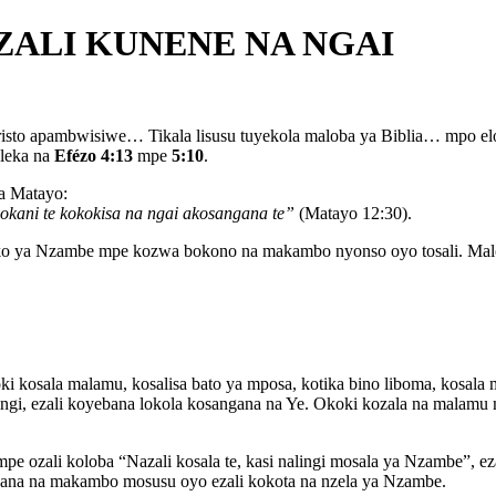
ZALI KUNENE NA NGAI
o apambwisiwe… Tikala lisusu tuyekola maloba ya Biblia… mpo elok
oleka na
Efézo 4:13
mpe
5:10
.
ya Matayo:
okani te kokokisa na ngai akosangana te”
(Matayo 12:30).
ko ya Nzambe mpe kozwa bokono na makambo nyonso oyo tosali. Malo
oki kosala malamu, kosalisa bato ya mposa, kotika bino liboma, kos
gi, ezali koyebana lokola kosangana na Ye. Okoki kozala na malamu mi
ozali koloba “Nazali kosala te, kasi nalingi mosala ya Nzambe”, ezal
gana na makambo mosusu oyo ezali kokota na nzela ya Nzambe.