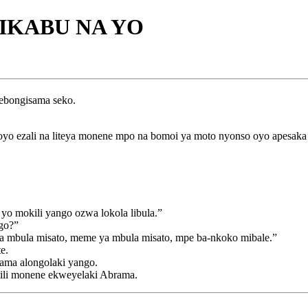
IKABU NA YO
ebongisama seko.
o oyo ezali na liteya monene mpo na bomoi ya moto nyonso oyo apesaka
yo mokili yango ozwa lokola libula.”
go?”
a mbula misato, meme ya mbula misato, mpe ba-nkoko mibale.”
e.
rama alongolaki yango.
li monene ekweyelaki Abrama.