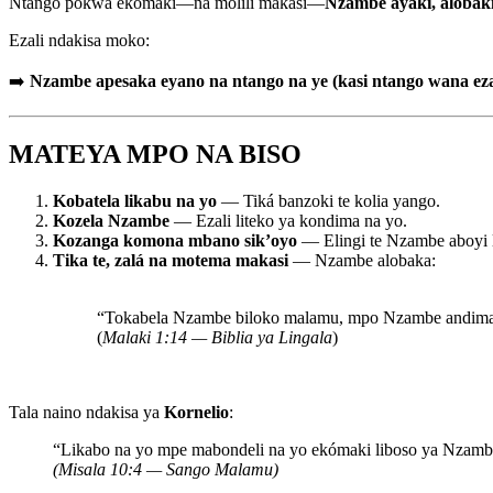
Ntango pokwa ekómaki—na molili makasi—
Nzambe ayaki, alobak
Ezali ndakisa moko:
➡️
Nzambe apesaka eyano na ntango na ye (kasi ntango wana eza
MATEYA MPO NA BISO
Kobatela likabu na yo
— Tiká banzoki te kolia yango.
Kozela Nzambe
— Ezali liteko ya kondima na yo.
Kozanga komona mbano sik’oyo
— Elingi te Nzambe aboyi l
Tika te, zalá na motema makasi
— Nzambe alobaka:
“Tokabela Nzambe biloko malamu, mpo Nzambe andimaka 
(
Malaki 1:14 — Biblia ya Lingala
)
Tala naino ndakisa ya
Kornelio
:
“Likabo na yo mpe mabondeli na yo ekómaki liboso ya Nzambe
(Misala 10:4 — Sango Malamu)