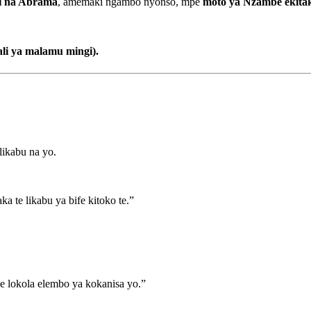
i na Abrama
, amemaki ngambo nyonso, mpe
moto ya Nzambe ekitak
li ya malamu mingi).
ikabu na yo.
te likabu ya bife kitoko te.”
 lokola elembo ya kokanisa yo.”