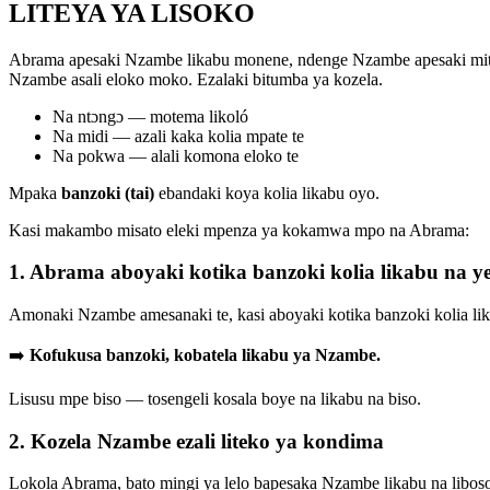
LITEYA YA LISOKO
Abrama apesaki Nzambe likabu monene, ndenge Nzambe apesaki mitin
Nzambe asali eloko moko. Ezalaki bitumba ya kozela.
Na ntɔngɔ — motema likoló
Na midi — azali kaka kolia mpate te
Na pokwa — alali komona eloko te
Mpaka
banzoki (tai)
ebandaki koya kolia likabu oyo.
Kasi makambo misato eleki mpenza ya kokamwa mpo na Abrama:
1. Abrama aboyaki kotika banzoki kolia likabu na y
Amonaki Nzambe amesanaki te, kasi aboyaki kotika banzoki kolia lik
➡️
Kofukusa banzoki, kobatela likabu ya Nzambe.
Lisusu mpe biso — tosengeli kosala boye na likabu na biso.
2. Kozela Nzambe ezali liteko ya kondima
Lokola Abrama, bato mingi ya lelo bapesaka Nzambe likabu na libos