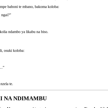
, mpe baboni te mbano, bakoma koloba:
 ngai?”
olia ndambo ya likabu na biso.
i, osuki koloba:
o…”
nzela te.
I NA NDIMAMBU