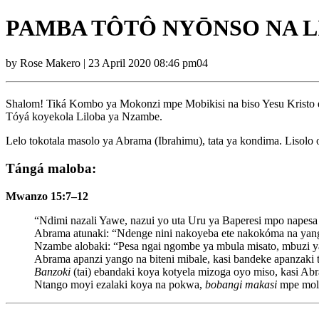
PAMBA TÔTÔ NYŌNSO NA L
by Rose Makero | 23 April 2020 08:46 pm04
Shalom! Tiká Kombo ya Mokonzi mpe Mobikisi na biso Yesu Kristo 
Tóyá koyekola Liloba ya Nzambe.
Lelo tokotala masolo ya Abrama (Ibrahimu), tata ya kondima. Lisol
Tángá maloba:
Mwanzo 15:7–12
“Ndimi nazali Yawe, nazui yo uta Uru ya Baperesi mpo napesa 
Abrama atunaki: “Ndenge nini nakoyeba ete nakokóma na yan
Nzambe alobaki: “Pesa ngai ngombe ya mbula misato, mbuzi y
Abrama apanzi yango na biteni mibale, kasi bandeke apanzaki t
Banzoki
(tai) ebandaki koya kotyela mizoga oyo miso, kasi Ab
Ntango moyi ezalaki koya na pokwa,
bobangi makasi
mpe moli