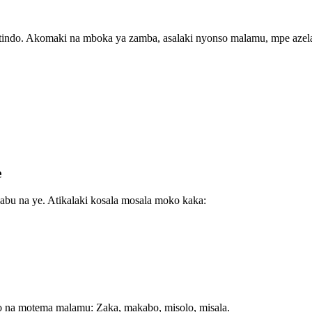
do. Akomaki na mboka ya zamba, asalaki nyonso malamu, mpe azelaki
e
abu na ye. Atikalaki kosala mosala moko kaka:
o na motema malamu: Zaka, makabo, misolo, misala.