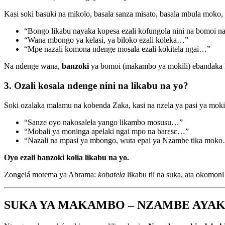
Kasi soki basuki na mikolo, basala sanza misato, basala mbula moko
“Bongo likabu nayaka kopesa ezali kofungola nini na bomoi na
“Wana mbongo ya kelasi, ya biloko ezali koleka…”
“Mpe nazali komona ndenge mosala ezali kokitela ngai…”
Na ndenge wana,
banzoki
ya bomoi (makambo ya mokili) ebandaka k
3. Ozali kosala ndenge nini na likabu na yo?
Soki ozalaka malamu na kobenda Zaka, kasi na nzela ya pasi ya mokil
“Sanze oyo nakosalela yango likambo mosusu…”
“Mobali ya moninga apelaki ngai mpo na barɛsɛ…”
“Nazali na mpasi ya mbongo, wuta epai ya Nzambe tika mok
Oyo ezali banzoki kolia likabu na yo.
Zongelá motema ya Abrama:
kobatela
likabu tii na suka, ata okomoni 
SUKA YA MAKAMBO – NZAMBE AYAK