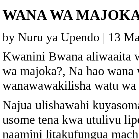
WANA WA MAJOKA
by Nuru ya Upendo | 13 M
Kwanini Bwana aliwaaita 
wa majoka?, Na hao wana
wanawawakilisha watu wa 
Najua ulishawahi kuyasom
usome tena kwa utulivu lipo
naamini litakufungua mach