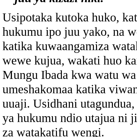
Usipotaka kutoka huko, kat
hukumu ipo juu yako, na w
katika kuwaangamiza watak
wewe kujua, wakati huo ka
Mungu Ibada kwa watu wa
umeshakomaa katika viwan
uuaji. Usidhani utagundua,
ya hukumu ndio utajua ni j
za watakatifu wengi.