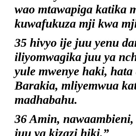
wao mtawapiga katika m
kuwafukuza mji kwa mji
35 hivyo ije juu yenu d
iliyomwagika juu ya nch
yule mwenye haki, hata
Barakia, mliyemwua kati
madhabahu.
36 Amin, nawaambieni,
juu ya kizazi hiki.”