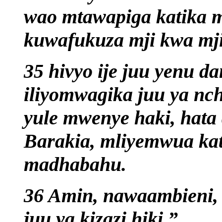
wao mtawapiga katika m
kuwafukuza mji kwa mji
35 hivyo ije juu yenu d
iliyomwagika juu ya nch
yule mwenye haki, hata
Barakia, mliyemwua kati
madhabahu.
36 Amin, nawaambieni,
juu ya kizazi hiki.”