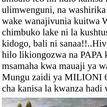
ulimwenguni, na washirika
wake wanajivunia kuitwa Wa
chimbuko lake ni la kushtu
kidogo, bali ni sanaa!!..Hi
hilo likiongozwa na PAPA
msamaha kwa mauaji ya wa
Mungu zaidi ya MILIONI 6
cha kanisa la kwanza hadi 