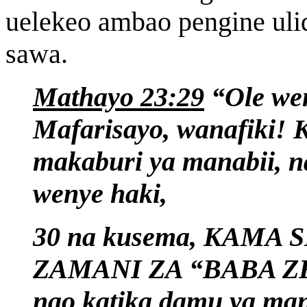
uelekeo ambao pengine ul
sawa.
Mathayo 23:29
“Ole wen
Mafarisayo, wanafiki!
makaburi ya manabii, 
wenye haki,
30 na kusema, KAMA
ZAMANI ZA “BABA ZETU
nao katika damu ya man