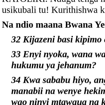
usikubali tu! Kurithishwa ki
Na ndio maana Bwana Yesu
32 Kijazeni basi kipimo
33 Enyi nyoka, wana wa
hukumu ya jehanum?
34 Kwa sababu hiyo, an
manabii na wenye heki
wao ninyi mtawaua na k