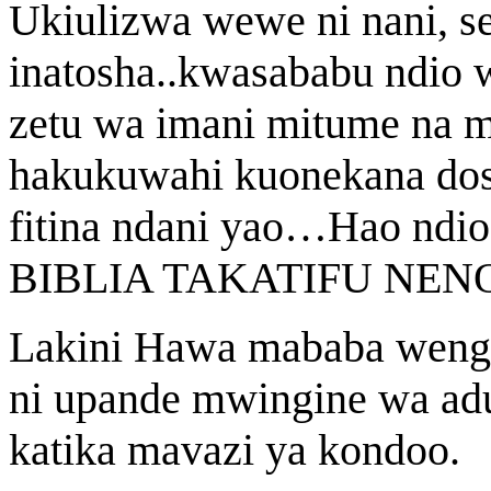
Ukiulizwa wewe ni nani, s
inatosha..kwasababu ndio
zetu wa imani mitume na m
hakukuwahi kuonekana dosa
fitina ndani yao…Hao ndio
BIBLIA TAKATIFU NENO
Lakini Hawa mababa wengin
ni upande mwingine wa ad
katika mavazi ya kondoo.