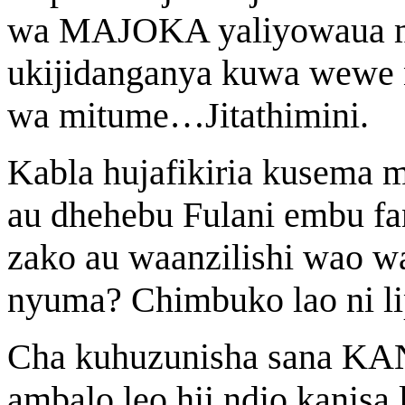
wa MAJOKA yaliyowaua m
ukijidanganya kuwa wewe
wa mitume…Jitathimini.
Kabla hujafikiria kusema m
au dhehebu Fulani embu fa
zako au waanzilishi wao wa
nyuma? Chimbuko lao ni li
Cha kuhuzunisha sana KA
ambalo leo hii ndio kanisa