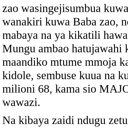
zao wasingejisumbua kuwa
wanakiri kuwa Baba zao, n
mabaya na ya kikatili haw
Mungu ambao hatujawahi ku
maandiko mtume mmoja k
kidole, sembuse kuua na ku
milioni 68, kama sio MAJ
wawazi.
Na kibaya zaidi ndugu zetu