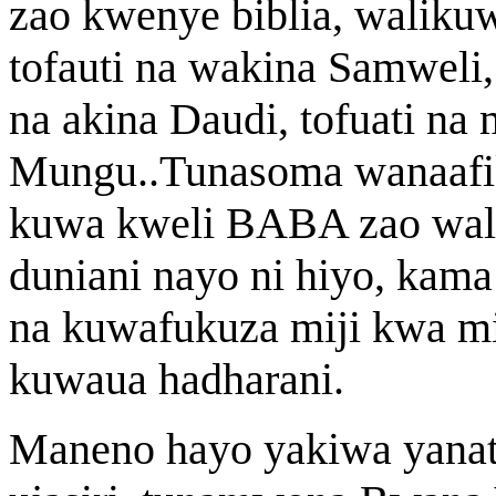
zao kwenye biblia, waliku
tofauti na wakina Samweli, 
na akina Daudi, tofuati n
Mungu..Tunasoma wanaafiki
kuwa kweli BABA zao wal
duniani nayo ni hiyo, kam
na kuwafukuza miji kwa mij
kuwaua hadharani.
Maneno hayo yakiwa yanat