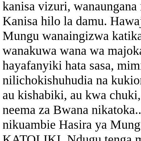
kanisa vizuri, wanaungana 
Kanisa hilo la damu. Hawa
Mungu wanaingizwa katika 
wanakuwa wana wa majoka
hayafanyiki hata sasa, mim
nilichokishuhudia na kukio
au kishabiki, au kwa chuki
neema za Bwana nikatoka..
nikuambie Hasira ya Mungu 
KATOLIKI. Ndugu tenga mu