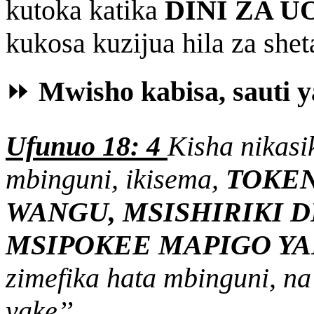
kutoka katika
DINI ZA 
kukosa kuzijua hila za shet
⏩
Mwisho kabisa, sauti y
Ufunuo 18: 4
Kisha nikasi
mbinguni, ikisema,
TOKEN
WANGU, MSISHIRIKI 
MSIPOKEE MAPIGO Y
zimefika hata mbinguni, 
yake’’.