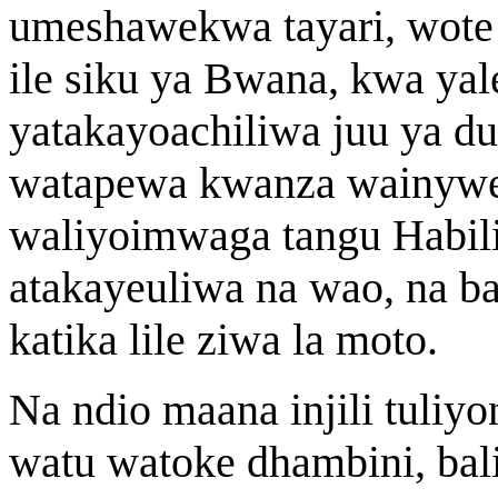
umeshawekwa tayari, wote
ile siku ya Bwana, kwa y
yatakayoachiliwa juu ya du
watapewa kwanza wainywe
waliyoimwaga tangu Habil
atakayeuliwa na wao, na b
katika lile ziwa la moto.
Na ndio maana injili tuliy
watu watoke dhambini, bal