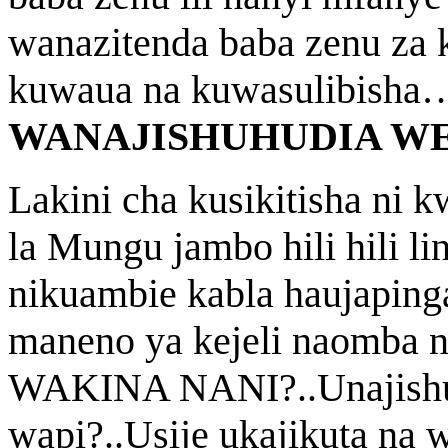
wanazitenda baba zenu za
kuwaua na kuwasulibish
WANAJISHUHUDIA W
Lakini cha kusikitisha ni k
la Mungu jambo hili hili li
nikuambie kabla haujapinga
maneno ya kejeli naomba
WAKINA NANI?..Unajishu
wapi?..Usije ukajikuta na