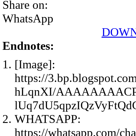
Share on:
WhatsApp
DOWN
Endnotes:
[Image]:
https://3.bp.blogspot.
hLqnXI/AAAAAAAACP
lUq7dU5qpzIQzVyFtQd
WHATSAPP:
https://whatsapp.com/