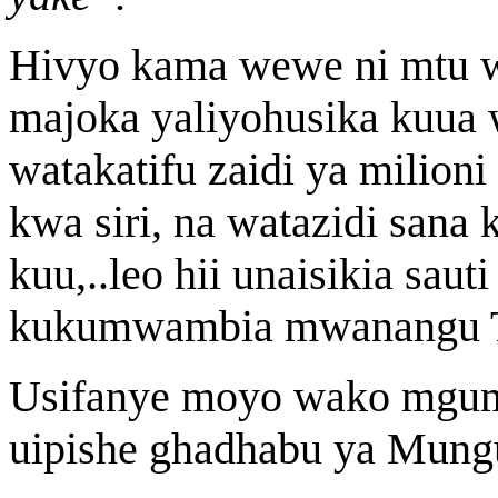
Hivyo kama wewe ni mtu 
majoka yaliyohusika kuua 
watakatifu zaidi ya milion
kwa siri, na watazidi sana k
kuu,..leo hii unaisikia sau
kukumwambia mwanangu
Usifanye moyo wako mgum
uipishe ghadhabu ya Mung