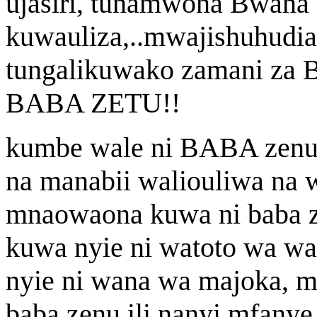
ujasiri, tunamwona Bwana
kuwauliza,..mwajishuhudia
tungalikuwako zamani za
BABA ZETU!!
kumbe wale ni BABA zenu?
na manabii waliouliwa na w
mnaowaona kuwa ni baba z
kuwa nyie ni watoto wa wa
nyie ni wana wa majoka, 
baba zenu ili nanyi mfanye