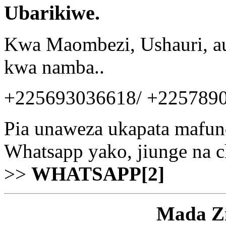
Ubarikiwe.
Kwa Maombezi, Ushauri, au 
kwa namba..
+225693036618/ +225789
Pia unaweza ukapata mafun
Whatsapp yako, jiunge na 
>>
WHATSAPP[2]
Mada Z