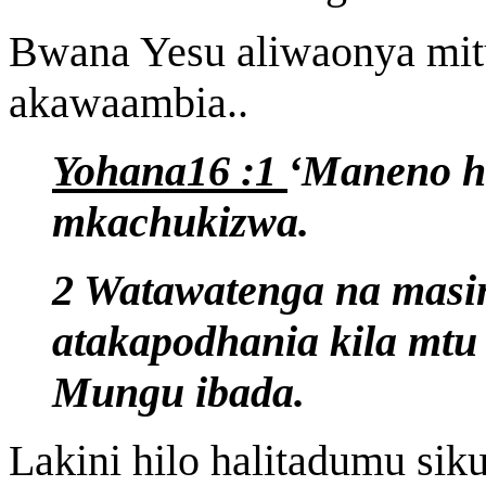
Bwana Yesu aliwaonya m
akawaambia..
Yohana16 :1
‘Maneno h
mkachukizwa.
2 Watawatenga na masin
atakapodhania kila mt
Mungu ibada.
Lakini hilo halitadumu sik