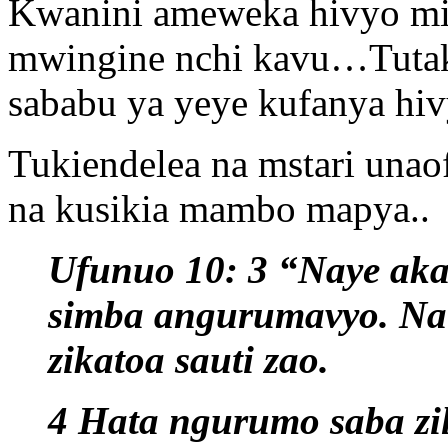
Kwanini ameweka hivyo mi
mwingine nchi kavu…Tutak
sababu ya yeye kufanya hiv
Tukiendelea na mstari unao
na kusikia mambo mapya..
Ufunuo 10: 3 “Naye aka
simba angurumavyo. Na 
zikatoa sauti zao.
4 Hata ngurumo saba zil