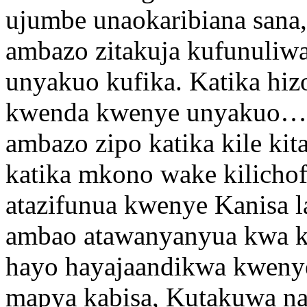
ujumbe unaokaribiana sana
ambazo zitakuja kufunuliwa 
unyakuo kufika. Katika hizo
kwenda kwenye unyakuo…Zi
ambazo zipo katika kile ki
katika mkono wake kilich
atazifunua kwenye Kanisa l
ambao atawanyanyua kwa 
hayo hayajaandikwa kwenye
mapya kabisa, Kutakuwa na 