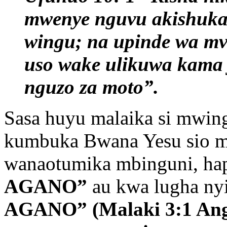
mwenye nguvu akishuka
wingu; na upinde wa mv
uso wake ulikuwa kama 
nguzo za moto”.
Sasa huyu malaika si mwing
kumbuka Bwana Yesu sio m
wanaotumika mbinguni, hap
AGANO”
au kwa lugha ny
AGANO” (Malaki 3:1 Ang