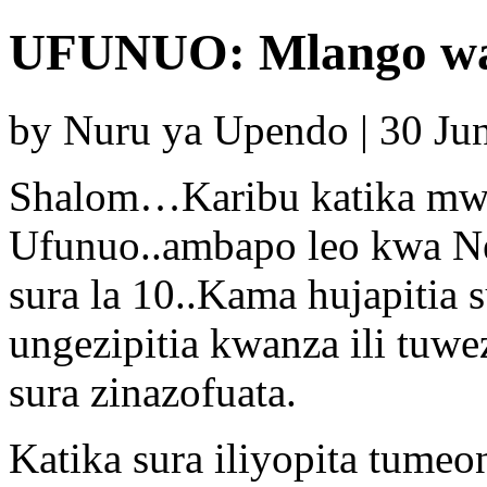
UFUNUO: Mlango wa
by Nuru ya Upendo | 30 Ju
Shalom…Karibu katika mwe
Ufunuo..ambapo leo kwa Ne
sura la 10..Kama hujapitia s
ungezipitia kwanza ili tuw
sura zinazofuata.
Katika sura iliyopita tumeo