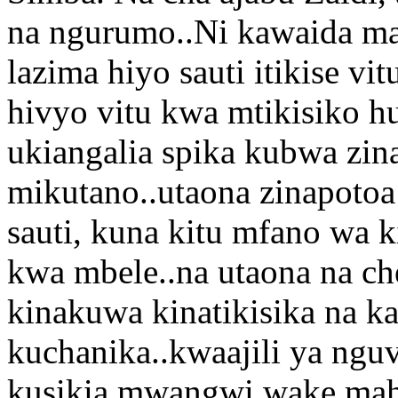
na ngurumo..Ni kawaida mah
lazima hiyo sauti itikise v
hivyo vitu kwa mtikisiko h
ukiangalia spika kubwa zi
mikutano..utaona zinapoto
sauti, kuna kitu mfano wa
kwa mbele..na utaona na ch
kinakuwa kinatikisika na k
kuchanika..kwaajili ya nguv
kusikia mwangwi wake mah