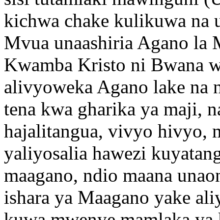
kichwa chake kulikuwa na
Mvua unaashiria Agano la
Kwamba Kristo ni Bwana w
alivyoweka Agano lake na 
tena kwa gharika ya maji, 
hajalitangua, vivyo hivyo,
yaliyosalia hawezi kuyatan
maagano, ndio maana unaon
ishara ya Maagano yake ali
kuwa mwenye mamlaka ya 