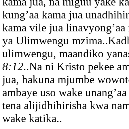
kama jua, na miguu yake 
kung’aa kama jua unadhihi
kama vile jua linavyong’aa
ya Ulimwengu mzima..Kadha
ulimwengu, maandiko yana
8:12
..Na ni Kristo pekee 
jua, hakuna mjumbe wowot
ambaye uso wake unang’aa 
tena alijidhihirisha kwa n
wake katika..