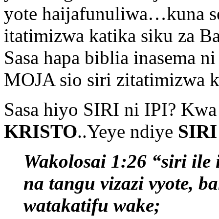
yote haijafunuliwa…kuna s
itatimizwa katika siku za B
Sasa hapa biblia inasema n
MOJA sio siri zitatimizwa 
Sasa hiyo SIRI ni IPI? Kwa
KRISTO
..Yeye ndiye
SIR
Wakolosai 1:26 “siri ile
na tangu vizazi vyote, b
watakatifu wake;