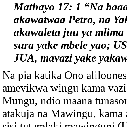
Mathayo 17: 1 “Na baada
akawatwaa Petro, na Ya
akawaleta juu ya mlima
sura yake mbele yao
JUA, mavazi yake yaka
Na pia katika Ono aliloon
amevikwa wingu kama vazi,
Mungu, ndio maana tunaso
atakuja na Mawingu, kama 
sisi tutamlaki mawinguni (