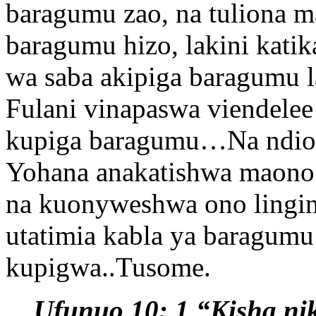
baragumu zao, na tuliona m
baragumu hizo, lakini kati
wa saba akipiga baragumu l
Fulani vinapaswa viendele
kupiga baragumu…Na ndio t
Yohana anakatishwa maono 
na kuonyweshwa ono lingin
utatimia kabla ya baragumu
kupigwa..Tusome.
Ufunuo 10: 1 “Kisha ni