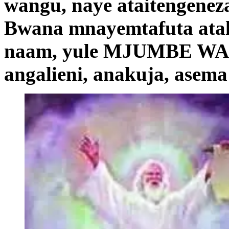
wangu, naye ataitengenez
Bwana mnayemtafuta atalij
naam, yule MJUMBE WA
angalieni, anakuja, asem