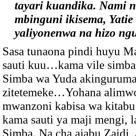
tayari kuandika. Nami na
mbinguni ikisema, Yati
yaliyonenwa na hizo ng
Sasa tunaona pindi huyu Mal
sauti kuu…kama vile simb
Simba wa Yuda akinguruma,
zitetemeke…Yohana alimwo
mwanzoni kabisa wa kitabu 
kama sauti ya maji mengi, l
Simba. Na cha ajabu Zaidi, 