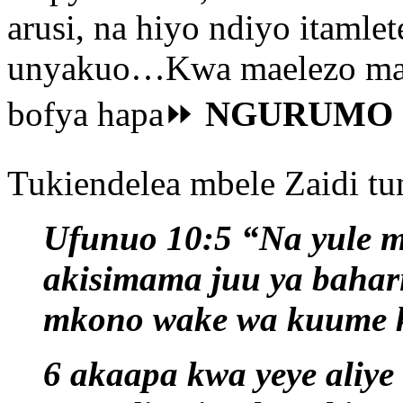
arusi, na hiyo ndiyo itaml
unyakuo…Kwa maelezo mar
bofya hapa⏩
NGURUMO 
Tukiendelea mbele Zaidi tu
Ufunuo 10:5 “Na yule m
akisimama juu ya bahari
mkono wake wa kuume k
6 akaapa kwa yeye aliye 