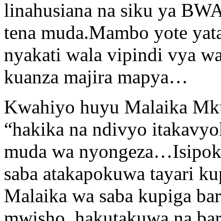
linahusiana na siku ya B
tena muda.Mambo yote yat
nyakati wala vipindi vya
kuanza majira mapya…
Kwahiyo huyu Malaika Mku
“hakika na ndivyo itakavy
muda wa nyongeza…Isipoku
saba atakapokuwa tayari k
Malaika wa saba kupiga bar
mwisho..hakutakuwa na bar