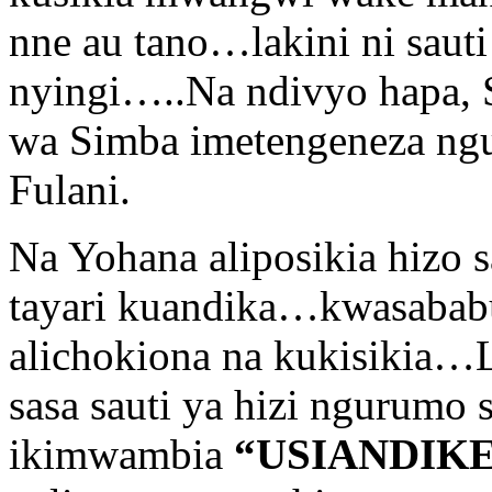
nne au tano…lakini ni saut
nyingi…..Na ndivyo hapa,
wa Simba imetengeneza ngu
Fulani.
Na Yohana aliposikia hizo
tayari kuandika…kwasababu
alichokiona na kukisikia…L
sasa sauti ya hizi ngurumo s
ikimwambia
“USIANDIK