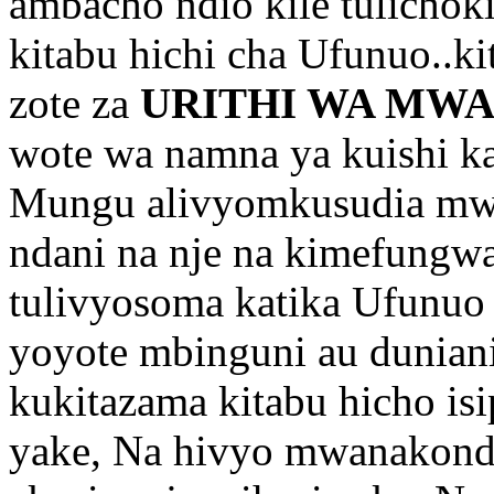
ambacho ndio kile tulichok
kitabu hichi cha Ufunuo..ki
zote za
URITHI WA MW
wote wa namna ya kuishi ka
Mungu alivyomkusudia mwa
ndani na nje na kimefung
tulivyosoma katika Ufunu
yoyote mbinguni au duniani
kukitazama kitabu hicho 
yake, Na hivyo mwanakond