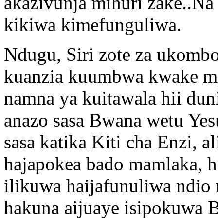
akazivunja mihuri zake..Na
kikiwa kimefunguliwa.
Ndugu, Siri zote za ukom
kuanzia kuumbwa kwake mpa
namna ya kuitawala hii duni
anazo sasa Bwana wetu Yesu
sasa katika Kiti cha Enzi, 
hajapokea bado mamlaka, h
ilikuwa haijafunuliwa ndi
hakuna aijuaye isipokuwa B