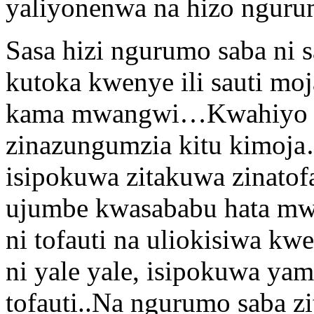
yaliyonenwa na hizo nguru
Sasa hizi ngurumo saba ni s
kutoka kwenye ili sauti m
kama mwangwi…Kwahiyo ni
zinazungumzia kitu kimoj
isipokuwa zitakuwa zinatof
ujumbe kwasababu hata mw
ni tofauti na uliokisiwa
ni yale yale, isipokuwa ya
tofauti..Na ngurumo saba zi