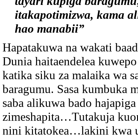
tayari kupiga baragumu
itakapotimizwa, kama a
hao manabii”
Hapatakuwa na wakati baa
Dunia haitaendelea kuwepo 
katika siku za malaika wa s
baragumu. Sasa kumbuka m
saba alikuwa bado hajapiga
zimeshapita…Tutakuja kuon
nini kitatokea…lakini kwa 