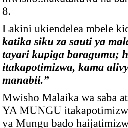
8.
Lakini ukiendelea mbele k
katika siku za sauti ya m
tayari kupiga baragumu; h
itakapotimizwa, kama ali
manabii.”
Mwisho Malaika wa saba a
YA MUNGU itakapotimizwa. 
ya Mungu bado haijatimiz