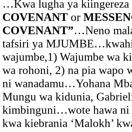
…Kwa lugha ya kiingereza
COVENANT
or
MESSEN
COVENANT”
…Neno malai
tafsiri ya MJUMBE…kwahiy
wajumbe,1) Wajumbe wa ki
wa rohoni, 2) na pia wapo
ni wanadamu…Yohana Mbat
Mungu wa kidunia, Gabrie
kimbinguni…wote hawa ni M
kwa kiebrania ‘Malokh’ kwa