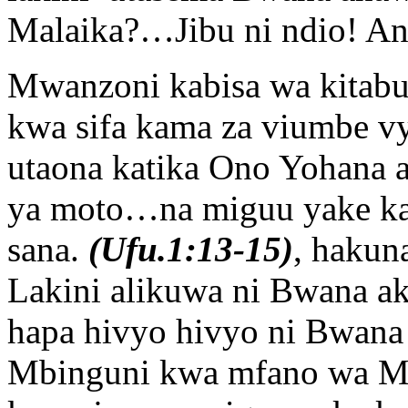
Malaika?…Jibu ni ndio! 
Mwanzoni kabisa wa kitabu
kwa sifa kama za viumbe vy
utaona katika Ono Yohana 
ya moto…na miguu yake ka
sana.
(Ufu.1:13-15)
, haku
Lakini alikuwa ni Bwana ak
hapa hivyo hivyo ni Bwana 
Mbinguni kwa mfano wa M