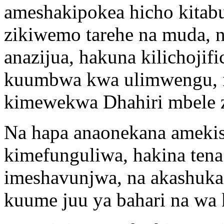
ameshakipokea hicho kitabu
zikiwemo tarehe na muda,
anazijua, hakuna kilichoji
kuumbwa kwa ulimwengu, na 
kimewekwa Dhahiri mbele 
Na hapa anaonekana amekis
kimefunguliwa, hakina tena
imeshavunjwa, na akashuk
kuume juu ya bahari na wa 