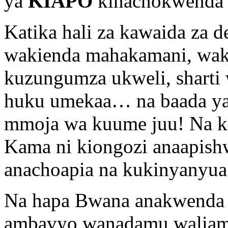
ya
KIAPO
kinachokwenda k
Katika hali za kawaida za d
wakienda mahakamani, waki
kuzungumza ukweli, sharti
huku umekaa… na baada y
mmoja wa kuume juu! Na k
Kama ni kiongozi anaapishw
anachoapia na kukinyanyua 
Na hapa Bwana anakwenda k
ambavyo wanadamu waliamb