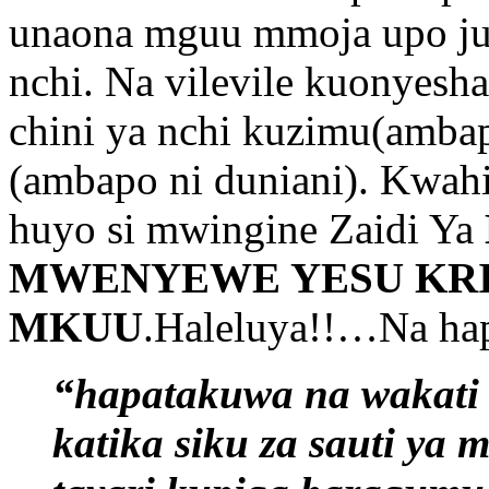
unaona mguu mmoja upo juu
nchi. Na vilevile kuonyesh
chini ya nchi kuzimu(ambapo
(ambapo ni duniani). Kwahi
huyo si mwingine Zaidi Ya
MWENYEWE YESU KRI
MKUU
.Haleluya!!…Na ha
“hapatakuwa na wakati 
katika siku za sauti ya