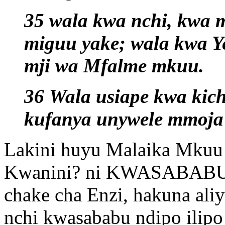
35 wala kwa nchi, kwa 
miguu yake; wala kwa Y
mji wa Mfalme mkuu.
36 Wala usiape kwa kic
kufanya unywele mmoj
Lakini huyu Malaika Mkuu
Kwanini? ni KWASABABU K
chake cha Enzi, hakuna ali
nchi kwasababu ndipo ili