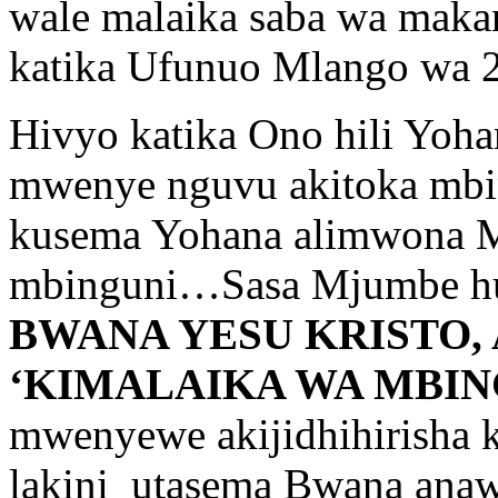
wale malaika saba wa makan
katika Ufunuo Mlango wa 2
Hivyo katika Ono hili Yoh
mwenye nguvu akitoka mbin
kusema Yohana alimwona 
mbinguni…Sasa Mjumbe huy
BWANA YESU KRISTO, A
‘KIMALAIKA WA MBIN
mwenyewe akijidhihirisha 
lakini utasema Bwana anaw