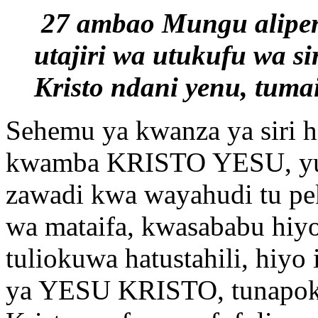
27 ambao Mungu alipend
utajiri wa utukufu wa sir
Kristo ndani yenu, tuma
Sehemu ya kwanza ya siri hi
kwamba KRISTO YESU, yul
zawadi kwa wayahudi tu pek
wa mataifa, kwasababu hiyo
tuliokuwa hatustahili, hiyo
ya YESU KRISTO, tunapok