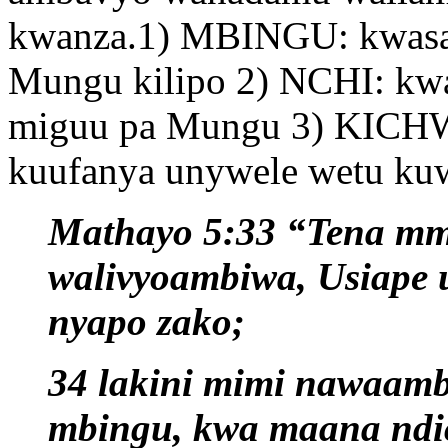
kwanza.1) MBINGU: kwasab
Mungu kilipo 2) NCHI: kw
miguu pa Mungu 3) KICHW
kuufanya unywele wetu ku
Mathayo 5:33 “Tena mme
walivyoambiwa, Usiape 
nyapo zako;
34 lakini mimi nawaamb
mbingu, kwa maana ndic