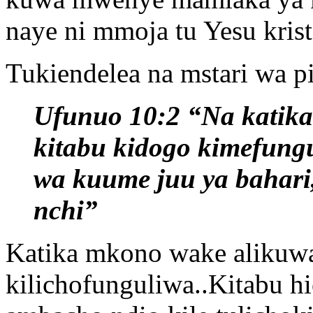
naye ni mmoja tu Yesu krist
Tukiendelea na mstari wa pil
Ufunuo 10:2 “Na katik
kitabu kidogo kimefun
wa kuume juu ya bahari
nchi”
Katika mkono wake alikuwa
kilichofunguliwa..Kitabu h