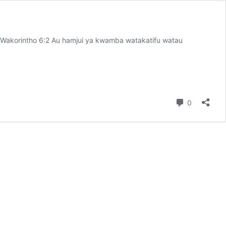
 1Wakorintho 6:2 Au hamjui ya kwamba watakatifu watau
Comment
0