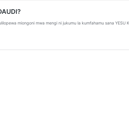
DAUDI?
 tulilopewa miongoni mwa mengi ni jukumu la kumfahamu sana YESU 