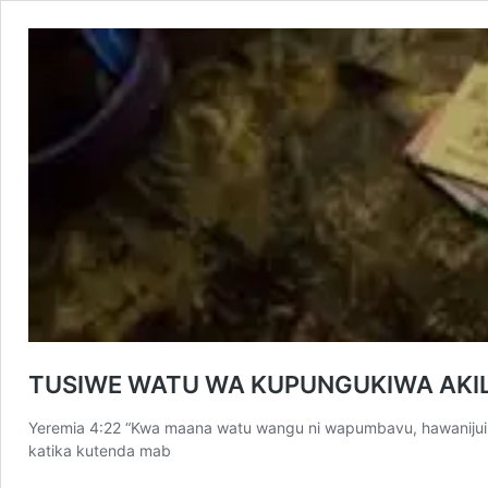
TUSIWE WATU WA KUPUNGUKIWA AKIL
Yeremia 4:22 “Kwa maana watu wangu ni wapumbavu, hawanijui; n
katika kutenda mab