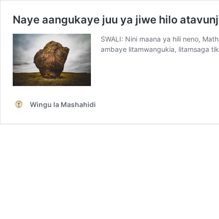
Naye aangukaye juu ya jiwe hilo atavunj
SWALI: Nini maana ya hili neno, Math
ambaye litamwangukia, litamsaga tikit
Wingu la Mashahidi