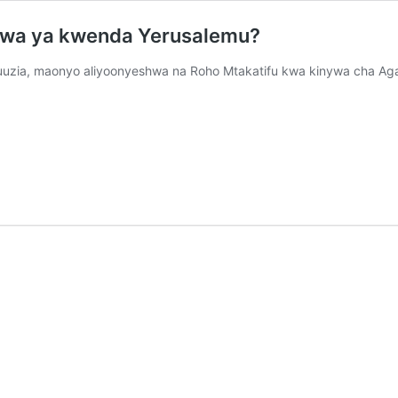
pewa ya kwenda Yerusalemu?
puuzia, maonyo aliyoonyeshwa na Roho Mtakatifu kwa kinywa cha A