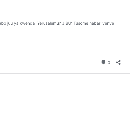
gabo juu ya kwenda Yerusalemu? JIBU: Tusome habari yenye
Comment
0