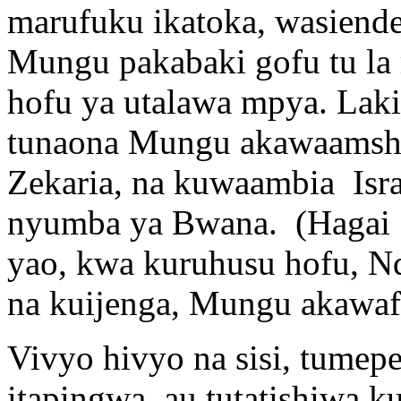
marufuku ikatoka, wasiende
Mungu pakabaki gofu tu la
hofu ya utalawa mpya. Lak
tunaona Mungu akawaamsh
Zekaria, na kuwaambia Isr
nyumba ya Bwana. (Hagai 
yao, kwa kuruhusu hofu, Nd
na kuijenga, Mungu akawafa
Vivyo hivyo na sisi, tumepew
itapingwa, au tutatishiwa 