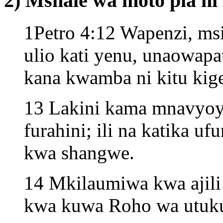
2) Mshale wa moto pia ni
1Petro 4:12 Wapenzi, ms
ulio kati yenu, unaowapa
kana kwamba ni kitu kig
13 Lakini kama mnavyoya
furahini; ili na katika 
kwa shangwe.
14 Mkilaumiwa kwa ajili y
kwa kuwa Roho wa utuk