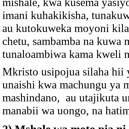
mishale, kwa kusema yasiyo
imani kuhakikisha, tunakuw
au kutokuweka moyoni kil
chetu, sambamba na kuwa m
tunaloambiwa kama kweli ni
Mkristo usipojua silaha hii 
unaishi kwa machungu ya m
mashindano, au utajikuta 
manabii wa uongo, na hati