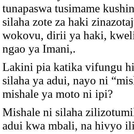
tunapaswa tusimame kushind
silaha zote za haki zinazot
wokovu, dirii ya haki, kwe
ngao ya Imani,.
Lakini pia katika vifungu 
silaha ya adui, nayo ni “mis
mishale ya moto ni ipi?
Mishale ni silaha zilizotu
adui kwa mbali, na hivyo i