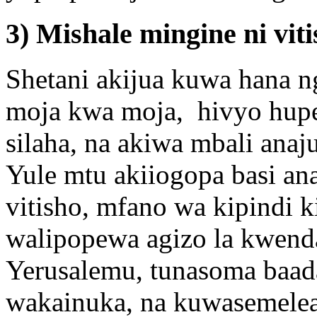
3) Mishale mingine ni vit
Shetani akijua kuwa hana
moja kwa moja, hivyo hupe
silaha, na akiwa mbali anaj
Yule mtu akiiogopa basi a
vitisho, mfano wa kipindi k
walipopewa agizo la kwen
Yerusalemu, tunasoma baada
wakainuka, na kuwasemele