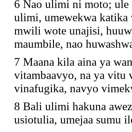
6 Nao ulimi ni moto; ul
ulimi, umewekwa katika 
mwili wote unajisi, huu
maumbile, nao huwashwa
7 Maana kila aina ya wan
vitambaavyo, na ya vitu 
vinafugika, navyo vime
8 Bali ulimi hakuna awe
usiotulia, umejaa sumu il