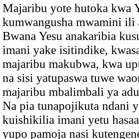
Majaribu yote hutoka kwa 
kumwangusha mwamini ili 
Bwana Yesu anakaribia kus
imani yake isitindike, kwa
majaribu makubwa, kwa up
na sisi yatupaswa tuwe waom
majaribu mbalimbali ya adu
Na pia tunapojikuta ndani 
kuishikilia imani yetu has
yupo pamoja nasi kutengene