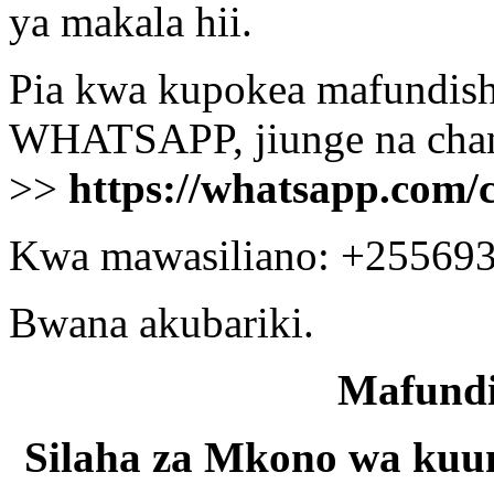
ya makala hii.
Pia kwa kupokea mafundisho
WHATSAPP, jiunge na chann
>>
https://whatsapp.co
Kwa mawasiliano: +25569
Bwana akubariki.
Mafundi
Silaha za Mkono wa kuu