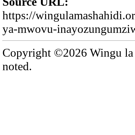
Source URL:
https://wingulamashahidi.o
ya-mwovu-inayozungumziwa
Copyright ©2026 Wingu la 
noted.