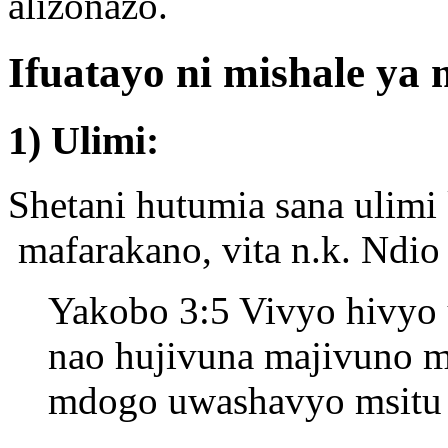
alizonazo.
Ifuatayo ni mishale ya 
1) Ulimi:
Shetani hutumia sana ulimi 
mafarakano, vita n.k. Ndi
Yakobo 3:5 Vivyo hivyo 
nao hujivuna majivuno m
mdogo uwashavyo msitu