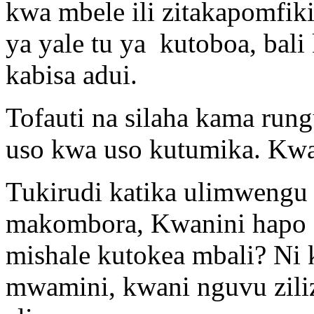
kwa mbele ili zitakapomfiki
ya yale tu ya kutoboa, bal
kabisa adui.
Tofauti na silaha kama run
uso kwa uso kutumika. Kwa
Tukirudi katika ulimwengu 
makombora, Kwanini hapo s
mishale kutokea mbali? Ni
mwamini, kwani nguvu ziliz