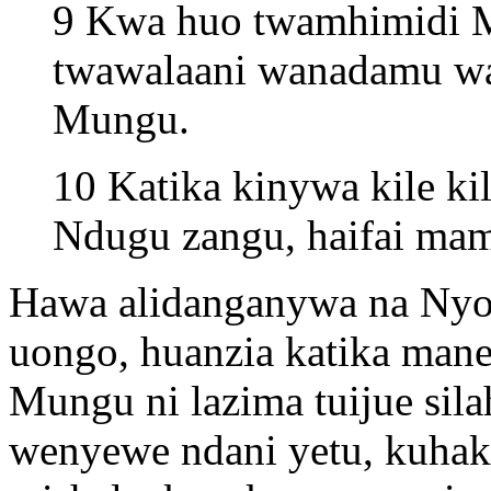
9 Kwa huo twamhimidi M
twawalaani wanadamu w
Mungu.
10 Katika kinywa kile kil
Ndugu zangu, haifai ma
Hawa alidanganywa na Nyo
uongo, huanzia katika mane
Mungu ni lazima tuijue silah
wenyewe ndani yetu, kuhak