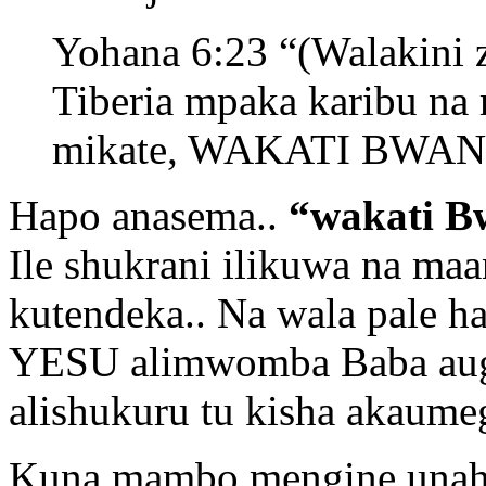
Yohana 6:23 “(Walakini 
Tiberia mpaka karibu na 
mikate, WAKATI BWA
Hapo anasema..
“wakati B
Ile shukrani ilikuwa na ma
kutendeka.. Na wala pale 
YESU alimwomba Baba augaw
alishukuru tu kisha akaume
Kuna mambo mengine unahit