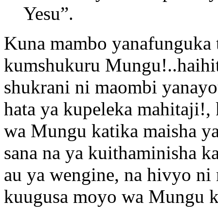
Yesu”.
Kuna mambo yanafunguka t
kumshukuru Mungu!..haihit
shukrani ni maombi yanay
hata ya kupeleka mahitaji!,
wa Mungu katika maisha ya
sana na ya kuithaminisha k
au ya wengine, na hivyo n
kuugusa moyo wa Mungu kul