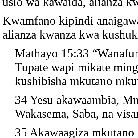
usio wa kawaida, alianza k
Kwamfano kipindi anaigawa
alianza kwanza kwa kushuk
Mathayo 15:33 “Wanafu
Tupate wapi mikate mingi
kushibisha mkutano mku
34 Yesu akawaambia, Mn
Wakasema, Saba, na visa
35 Akawaagiza mkutano w