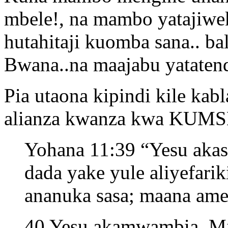
mbele!, na mambo yatajiwe
hutahitaji kuomba sana.. b
Bwana..na maajabu yatatend
Pia utaona kipindi kile ka
alianza kwanza kwa K
Yohana 11:39 “Yesu akas
dada yake yule aliyefar
ananuka sasa; maana ame
40 Yesu akamwambia, M