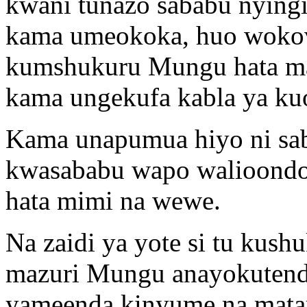
kwani tunazo sababu nying
kama umeokoka, huo wokovu
kumshukuru Mungu hata mas
kama ungekufa kabla ya ku
Kama unapumua hiyo ni sa
kwasababu wapo walioondo
hata mimi na wewe.
Na zaidi ya yote si tu ku
mazuri Mungu anayokutende
yameenda kinyume na matar