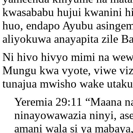
kwasababu hujui kwanini h
huo, endapo Ayubu asinge
aliyokuwa anayapita zile B
Ni hivo hivyo mimi na wew
Mungu kwa vyote, viwe viz
tunajua mwisho wake utaku
Yeremia 29:11 “Maana n
ninayowawazia ninyi, a
amani wala si ya mabaya,