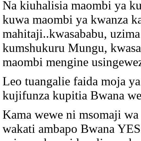
Na kiuhalisia maombi ya k
kuwa maombi ya kwanza kab
mahitaji..kwasababu, uzima
kumshukuru Mungu, kwasab
maombi mengine usingewez
Leo tuangalie faida moja 
kujifunza kupitia Bwana 
Kama wewe ni msomaji wa B
wakati ambapo Bwana YES