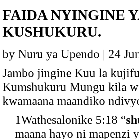
FAIDA NYINGINE 
KUSHUKURU.
by Nuru ya Upendo | 24 Ju
Jambo jingine Kuu la kujif
Kumshukuru Mungu kila wak
kwamaana maandiko ndivyo
1Wathesalonike 5:18 “
sh
maana hayo ni mapenzi 