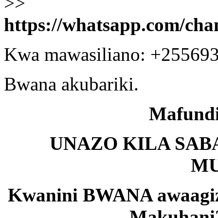
>>
https://whatsapp.com/
Kwa mawasiliano: +25569
Bwana akubariki.
Mafundi
UNAZO KILA SA
MU
Kwanini BWANA awaagiz
Makuhani?