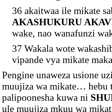
36 akaitwaa ile mikate sa
AKASHUKURU AKAV
wake, nao wanafunzi wa
37 Wakala wote wakashi
vipande vya mikate maka
Pengine unaweza usione uzi
muujiza wa mikate… hebu 
palipoonesha kuwa ni
SHU
ule muujiza mkuu wa mikat