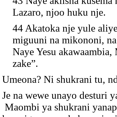
43 Naye akiisha kusema h
Lazaro, njoo huku nje.
44 Akatoka nje yule ali
miguuni na mikononi, na
Naye Yesu akawaambia,
zake”.
Umeona? Ni shukrani tu, nd
Je na wewe unayo desturi 
Maombi ya shukrani yanap