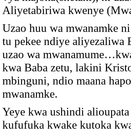
Aliyetabiriwa kwenye (Mw
Uzao huu wa mwanamke ni Y
tu pekee ndiye aliyezaliwa
uzao wa mwanamume…kwas
kwa Baba zetu, lakini Kris
mbinguni, ndio maana hap
mwanamke.
Yeye kwa ushindi alioupata
kufufuka kwake kutoka kwa