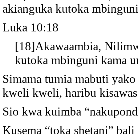
akianguka kutoka mbingun
Luka 10:18
[18]Akawaambia, Nilimw
kutoka mbinguni kama 
Simama tumia mabuti yako 
kweli kweli, haribu kisawasa
Sio kwa kuimba “nakuponda
Kusema “toka shetani” bali 