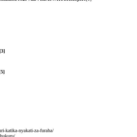
3]
5]
tika-nyakati-za-furaha/
hukuru/