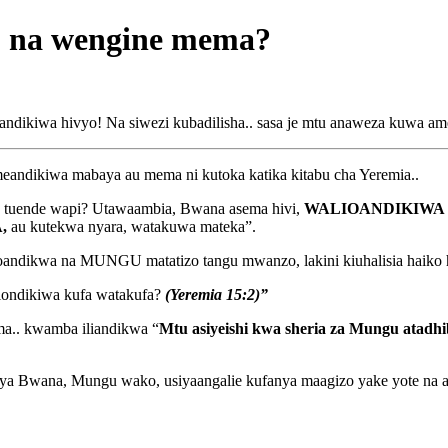
a na wengine mema?
nimeandikiwa hivyo! Na siwezi kubadilisha.. sasa je mtu anaweza kuw
eandikiwa mabaya au mema ni kutoka katika kitabu cha Yeremia..
, tuende wapi? Utawaambia, Bwana asema hivi,
WALIOANDIKIWA
,
au kutekwa nyara, watakuwa mateka”.
ndikwa na MUNGU matatizo tangu mwanzo, lakini kiuhalisia haiko h
iondikiwa kufa watakufa?
(Yeremia 15:2)”
ma.. kwamba iliandikwa “
Mtu asiyeishi kwa sheria za Mungu atadh
a Bwana, Mungu wako, usiyaangalie kufanya maagizo yake yote na amri