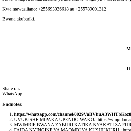
Kwa mawasiliano: +255693036618 au +255789001312
Bwana akubariki.
M
I
Share on:
WhatsApp
Endnotes:
https://whatsapp.com/channel/0029VaBVhuA3WHTbKoz8
UVUKISHE MIPAKA UPENDO WAKO.: https://wingulamashahi
MWIMBIE BWANA ZABURI KATIKA NYAKATI ZA FURAHA.: http
FAIDA NYINGINE YA MAOMBI YA KUSHUKURU.: https://wing