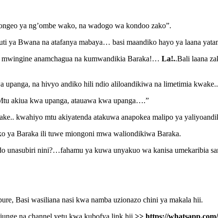
maongeo ya ng’ombe wako, na wadogo wa kondoo zako”.
 sauti ya Bwana na atafanya mabaya… basi maandiko hayo ya laana ya
a mwingine anamchagua na kumwandikia Baraka!…
La!.
.Bali laana z
panga, na hivyo andiko hili ndio aliloandikiwa na limetimia kwake..
 Mtu akiua kwa upanga, atauawa kwa upanga….”
ke.. kwahiyo mtu akiyatenda atakuwa anapokea malipo ya yaliyoandik
iko ya Baraka ili tuwe miongoni mwa waliondikiwa Baraka.
unasubiri nini?…fahamu ya kuwa unyakuo wa kanisa umekaribia sana 
e, Basi wasiliana nasi kwa namba uzionazo chini ya makala hii.
unge na channel yetu kwa kubofya link hii
>>
https://whatsapp.c