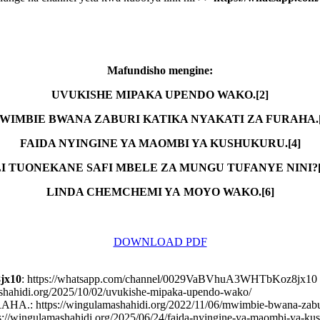
Mafundisho mengine:
UVUKISHE MIPAKA UPENDO WAKO.[2]
WIMBIE BWANA ZABURI KATIKA NYAKATI ZA FURAHA.[
FAIDA NYINGINE YA MAOMBI YA KUSHUKURU.[4]
LI TUONEKANE SAFI MBELE ZA MUNGU TUFANYE NINI?[
LINDA CHEMCHEMI YA MOYO WAKO.[6]
DOWNLOAD PDF
jx10
: https://whatsapp.com/channel/0029VaBVhuA3WHTbKoz8jx10
di.org/2025/10/02/uvukishe-mipaka-upendo-wako/
s://wingulamashahidi.org/2022/11/06/mwimbie-bwana-zaburi-ka
ulamashahidi.org/2025/06/24/faida-nyingine-ya-maombi-ya-kus