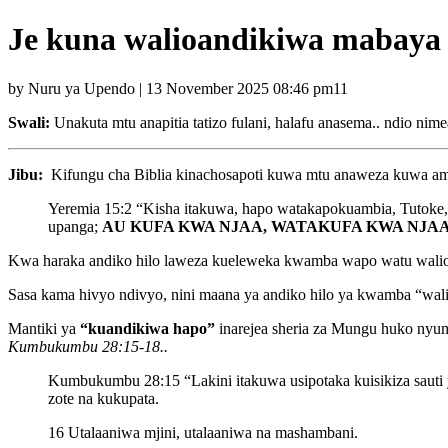
Je kuna walioandikiwa mabay
by Nuru ya Upendo | 13 November 2025 08:46 pm11
Swali:
Unakuta mtu anapitia tatizo fulani, halafu anasema.. ndio 
Jibu:
Kifungu cha Biblia kinachosapoti kuwa mtu anaweza kuwa am
Yeremia 15:2 “Kisha itakuwa, hapo watakapokuambia, Tutoke
upanga;
AU KUFA KWA NJAA, WATAKUFA KWA NJAA
Kwa haraka andiko hilo laweza kueleweka kwamba wapo watu walioa
Sasa kama hivyo ndivyo, nini maana ya andiko hilo ya kwamba “wal
Mantiki ya
“kuandikiwa hapo”
inarejea sheria za Mungu huko nyu
Kumbukumbu 28:15-18..
Kumbukumbu 28:15 “Lakini itakuwa usipotaka kuisikiza sauti y
zote na kukupata.
16 Utalaaniwa mjini, utalaaniwa na mashambani.