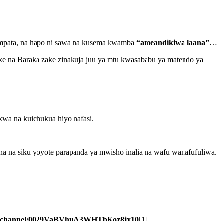
tampata, na hapo ni sawa na kusema kwamba
“ameandikiwa laana”
…
ake na Baraka zake zinakuja juu ya mtu kwasababu ya matendo ya
wa na kuichukua hiyo nafasi.
na siku yoyote parapanda ya mwisho inalia na wafu wanafufuliwa.
om/channel/0029VaBVhuA3WHTbKoz8jx10
[1]