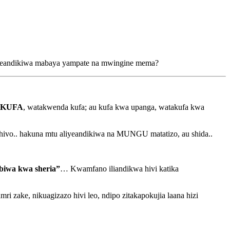
a ameandikiwa mabaya yampate na mwingine mema?
 KUFA
, watakwenda kufa; au kufa kwa upanga, watakufa kwa
ivo.. hakuna mtu aliyeandikiwa na MUNGU matatizo, au shida..
ibiwa kwa sheria”
… Kwamfano iliandikwa hivi katika
 zake, nikuagizazo hivi leo, ndipo zitakapokujia laana hizi