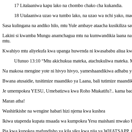
17 Litalaaniwa kapu lako na chombo chako cha kukandia.
18 Utalaaniwa uzao wa tumbo lako, na uzao wa nchi yako, 
Sasa kulingana na andiko hilo, mtu Yule ambaye ataacha kusikiliza
Lakini si kwamba Mungu anamchagua mtu na kumwandikia laana n
mtu.
Kwahiyo mtu aliyekufa kwa upanga huwenda ni kwasababu aliua kwa u
Ufunuo 13:10 “Mtu akichukua mateka, atachukuliwa mateka.
Na makosa mengine yote ni hivyo hivyo, yameshaandikiwa adhabu ya
Bwana atusaidie, tusitimize maandiko ya Laana, bali tutimize maand
Je umempokea YESU, Umebatizwa kwa Roho Mtakatifu?.. kama bado 
Maran atha!
Washirikishe na wengine habari hizi njema kwa kushea
Ikiwa utapenda kupata msaada wa kumpokea Yesu maishani mwako bur
Pia kwa kupokea mafundisho ya kila siku kwa njia ya WHATSAPP, ji