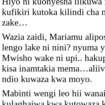
Hiyo ni kuonyesha ilikuwa n
kufikiri kutoka kilindi cha
zake…
Wazia zaidi, Mariamu alipos
lengo lake ni nini? nyuma 
Mwisho wake ni upi.. hakup
kisa inamtakia mema…aliiv
ndio kuwaza kwa moyo.
Mabinti wengi leo hii wana
kulaghaiwa kwa kutowaza ku