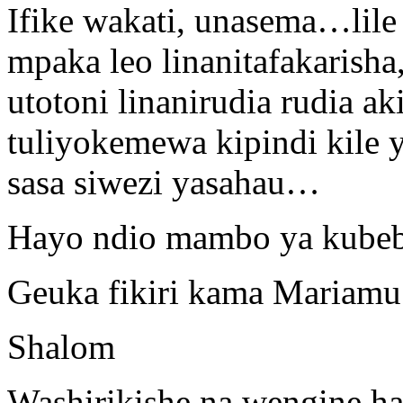
Ifike wakati, unasema…lile 
mpaka leo linanitafakarisha
utotoni linanirudia rudia a
tuliyokemewa kipindi kile 
sasa siwezi yasahau…
Hayo ndio mambo ya kubeb
Geuka fikiri kama Mariamu
Shalom
Washirikishe na wengine ha