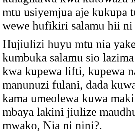
mtu usiyemjua aje kukupa tu
wewe hufikiri salamu hii n
Hujiulizi huyu mtu nia yake
kumbuka salamu sio lazima
kwa kupewa lifti, kupewa n
manunuzi fulani, dada kuwa
kama umeolewa kuwa makini 
mbaya lakini jiulize maudh
mwako, Nia ni nini?.