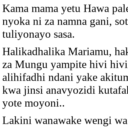
Kama mama yetu Hawa pale 
nyoka ni za namna gani, so
tuliyonayo sasa.
Halikadhalika Mariamu, h
za Mungu yampite hivi hiv
alihifadhi ndani yake akit
kwa jinsi anavyozidi kutaf
yote moyoni..
Lakini wanawake wengi wa 