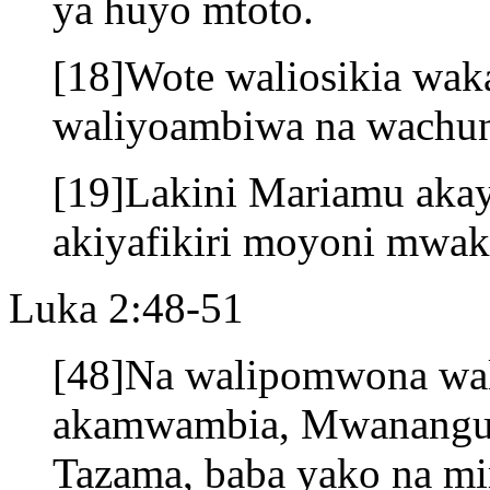
ya huyo mtoto.
[18]Wote waliosikia wak
waliyoambiwa na wachun
[19]Lakini Mariamu aka
akiyafikiri moyoni mwa
Luka 2:48-51
[48]Na walipomwona wal
akamwambia, Mwanangu,
Tazama, baba yako na mi