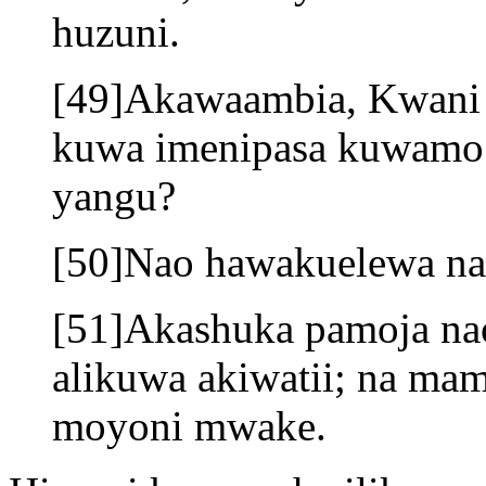
huzuni.
[49]Akawaambia, Kwani 
kuwa imenipasa kuwamo 
yangu?
[50]Nao hawakuelewa na 
[51]Akashuka pamoja nao
alikuwa akiwatii; na ma
moyoni mwake.