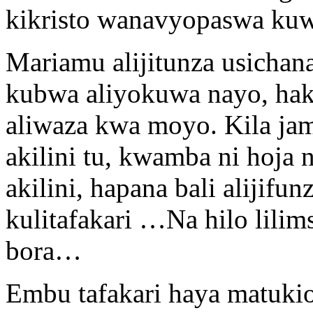
kikristo wanavyopaswa kuw
Mariamu alijitunza usichana
kubwa aliyokuwa nayo, hak
aliwaza kwa moyo. Kila jamb
akilini tu, kwamba ni hoja 
akilini, hapana bali alijif
kulitafakari …Na hilo lil
bora…
Embu tafakari haya matuki