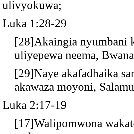
ulivyokuwa;
Luka 1:28-29
[28]Akaingia nyumbani 
uliyepewa neema, Bwana
[29]Naye akafadhaika san
akawaza moyoni, Salamu 
Luka 2:17-19
[17]Walipomwona wakato