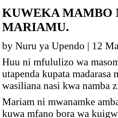
KUWEKA MAMBO MO
MARIAMU.
by Nuru ya Upendo | 12 M
Huu ni mfululizo wa maso
utapenda kupata madarasa
wasiliana nasi kwa namba zi
Mariam ni mwanamke amba
kuwa mfano bora wa kuig