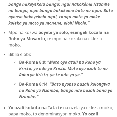
bango nakoyekola bango; ngai nakokóma Nzambe
na bango, mpe bango bakokóma bato na ngai. Bato
nyonso bakoyekola ngai, tangu moto ya moke
koleka ya moto ya monene, elobi Nkolo.”
Mpo na kozwa
boyebi ya solo, esengeli kozala na
Roho ya Mosantu
, te mpo na kozala na eklezia
moko.
Biblia elobi:
Ba-Roma 8:9
:
“Moto oyo azali na Roho ya
Kristo, ye nde ya Kristo. Moto oyo azali te na
Roho ya Kristo, ye te nde ya ye.”
Ba-Roma 8:14
:
“Bato nyonso bazali kolongwa
na Roho ya Nzambe, bango nde bazali bana ya
Nzambe.”
Yo ozali kokota na Tata te
na nzela ya eklezia moko,
papa moko, to denominasyon moko.
Yo ozali