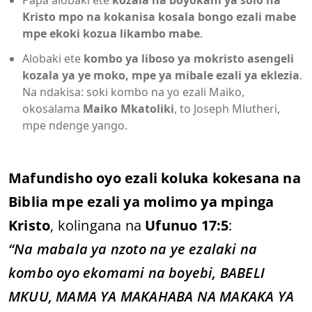
Papa alobaki ete
kozala na boyokani ya solo na
Kristo mpo na kokanisa kosala bongo ezali mabe
mpe ekoki kozua likambo mabe
.
Alobaki ete
kombo ya liboso ya mokristo asengeli
kozala ya ye moko, mpe ya mibale ezali ya eklezia
.
Na ndakisa: soki kombo na yo ezali Maiko,
okosalama
Maiko Mkatoliki
, to Joseph Mlutheri,
mpe ndenge yango.
Mafundisho oyo ezali koluka kokesana na
Biblia mpe ezali ya molimo ya mpinga
Kristo
, kolingana na
Ufunuo 17:5
:
“Na mabala ya nzoto na ye ezalaki na
kombo oyo ekomami na boyebi, BABELI
MKUU, MAMA YA MAKAHABA NA MAKAKA YA