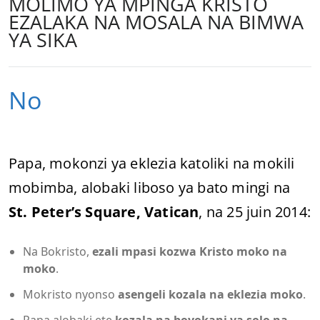
MOLIMO YA MPINGA KRISTO
EZALAKA NA MOSALA NA BIMWA
YA SIKA
No
Papa, mokonzi ya eklezia katoliki na mokili
mobimba, alobaki liboso ya bato mingi na
St. Peter’s Square, Vatican
, na 25 juin 2014:
Na Bokristo,
ezali mpasi kozwa Kristo moko na
moko
.
Mokristo nyonso
asengeli kozala na eklezia moko
.