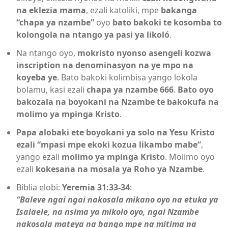
na eklezia mama
, ezali katoliki, mpe
bakanga
“chapa ya nzambe”
oyo
bato bakoki te kosomba to
kolongola na ntango ya pasi ya likoló
.
Na ntango oyo,
mokristo nyonso asengeli kozwa
inscription na denominasyon na ye mpo na
koyeba ye
. Bato bakoki kolimbisa yango lokola
bolamu, kasi ezali
chapa ya nzambe 666
.
Bato oyo
bakozala na boyokani na Nzambe te bakokufa na
molimo ya mpinga Kristo
.
Papa alobaki ete boyokani ya solo na Yesu Kristo
ezali “mpasi mpe ekoki kozua likambo mabe”
,
yango ezali
molimo ya mpinga Kristo
. Molimo oyo
ezali
kokesana na mosala ya Roho ya Nzambe
.
Biblia elobi:
Yeremia 31:33-34
:
“Baleve ngai ngai nakosala mikano oyo na etuka ya
Isalaele, na nsima ya mikolo oyo, ngai Nzambe
nakosala mateya na bango mpe na mitima na