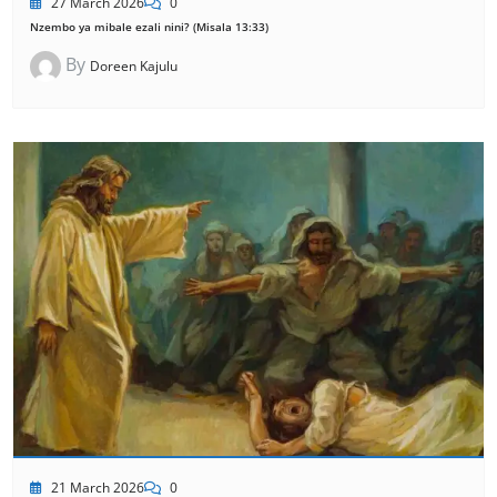
27 March 2026
0
Nzembo ya mibale ezali nini? (Misala 13:33)
By
Doreen Kajulu
21 March 2026
0