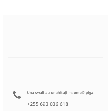
Una swali au unahitaji maombi? piga.
+255 693 036 618