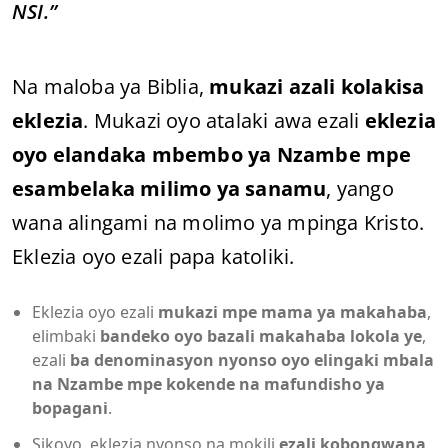
NSI.”
Na maloba ya Biblia,
mukazi azali kolakisa
eklezia
. Mukazi oyo atalaki awa ezali
eklezia
oyo elandaka mbembo ya Nzambe mpe
esambelaka milimo ya sanamu
, yango
wana alingami na molimo ya mpinga Kristo.
Eklezia oyo ezali papa katoliki.
Eklezia oyo ezali
mukazi mpe mama ya makahaba
,
elimbaki
bandeko oyo bazali makahaba lokola ye
,
ezali
ba denominasyon nyonso oyo elingaki mbala
na Nzambe mpe kokende na mafundisho ya
bopagani
.
Sikoyo, eklezia nyonso na mokili
ezali kobongwana