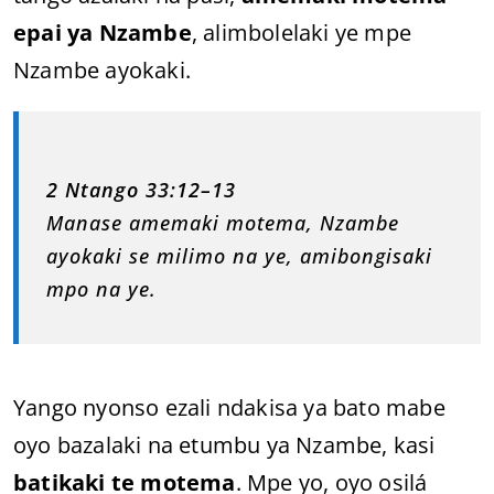
epai ya Nzambe
, alimbolelaki ye mpe
Nzambe ayokaki.
2 Ntango 33:12–13
Manase amemaki motema, Nzambe
ayokaki se milimo na ye, amibongisaki
mpo na ye.
Yango nyonso ezali ndakisa ya bato mabe
oyo bazalaki na etumbu ya Nzambe, kasi
batikaki te motema
. Mpe yo, oyo osilá