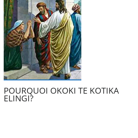
POURQUOI OKOKI TE KOTIKA
ELINGI?