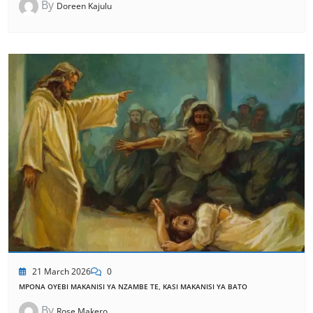
By
Doreen Kajulu
21 March 2026
0
MPONA OYEBI MAKANISI YA NZAMBE TE, KASI MAKANISI YA BATO
By
Rose Makero