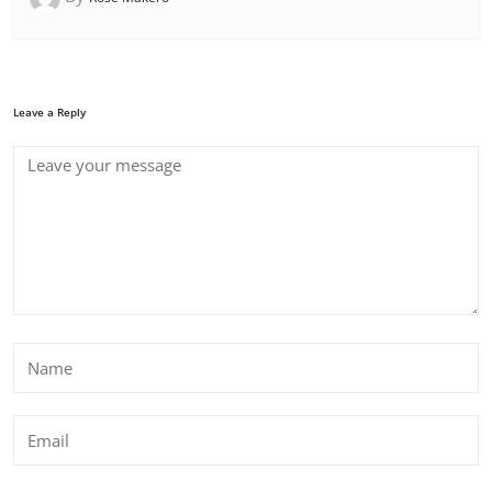
Leave a Reply