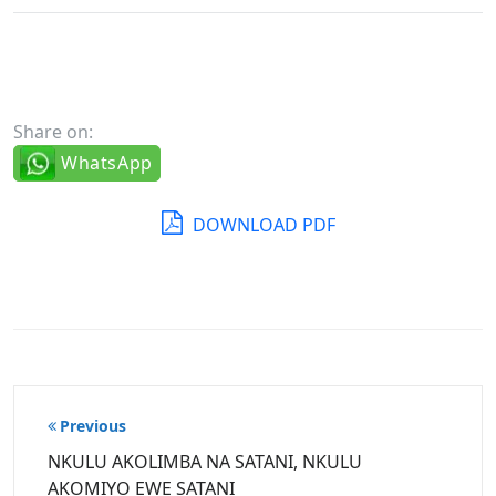
Share on:
WhatsApp
DOWNLOAD PDF
Post
Previous
navigation
NKULU AKOLIMBA NA SATANI, NKULU
AKOMIYO EWE SATANI