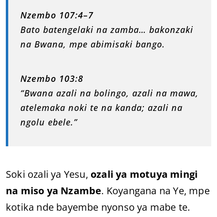
Nzembo 107:4–7
Bato batengelaki na zamba… bakonzaki
na Bwana, mpe abimisaki bango.
Nzembo 103:8
“Bwana azali na bolingo, azali na mawa,
atelemaka noki te na kanda; azali na
ngolu ebele.”
Soki ozali ya Yesu,
ozali ya motuya mingi
na miso ya Nzambe
. Koyangana na Ye, mpe
kotika nde bayembe nyonso ya mabe te.