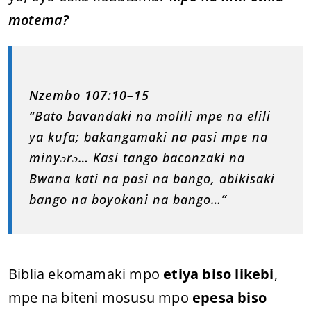
motema?
Nzembo 107:10–15
“Bato bavandaki na molili mpe na elili
ya kufa; bakangamaki na pasi mpe na
minyɔrɔ… Kasi tango baconzaki na
Bwana kati na pasi na bango, abikisaki
bango na boyokani na bango…”
Biblia ekomamaki mpo
etiya biso likebi
,
mpe na biteni mosusu mpo
epesa biso