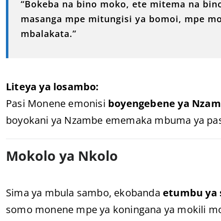
“Bokeba na bino moko, ete mitema na bin
masanga mpe mitungisi ya bomoi, mpe mo
mbalakata.”
Liteya ya losambo:
Pasi Monene emonisi
boyengebene ya Nza
boyokani ya Nzambe ememaka mbuma ya pas
Mokolo ya Nkolo
Sima ya mbula sambo, ekobanda
etumbu ya 
somo monene mpe ya koningana ya mokili m