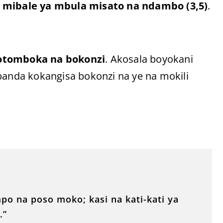
i
mibale ya mbula misato na ndambo (3,5)
.
kotomboka na bokonzi
. Akosala boyokani
obanda kokangisa bokonzi na ye na mokili
po na poso moko; kasi na kati-kati ya
.”