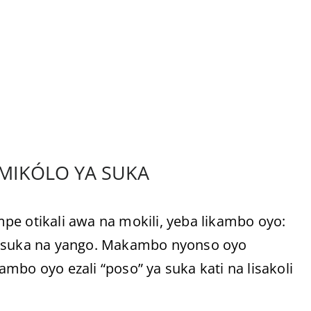
A MIKÓLO YA SUKA
mpe otikali awa na mokili, yeba likambo oyo:
 suka na yango. Makambo nyonso oyo
mbo oyo ezali “poso” ya suka kati na lisakoli