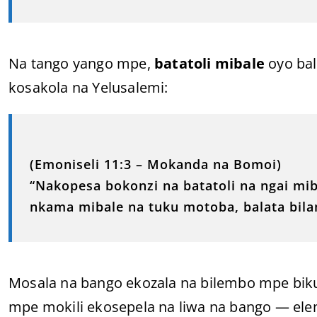
Na tango yango mpe,
batatoli mibale
oyo bal
kosakola na Yelusalemi:
(Emoniseli 11:3 – Mokanda na Bomoi)
“Nakopesa bokonzi na batatoli na ngai mi
nkama mibale na tuku motoba, balata bila
Mosala na bango ekozala na bilembo mpe bi
mpe mokili ekosepela na liwa na bango — el