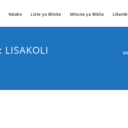
Ndako
Liste ya Biloko
Mituna ya Biblia
Likamb
: LISAKOLI
MO