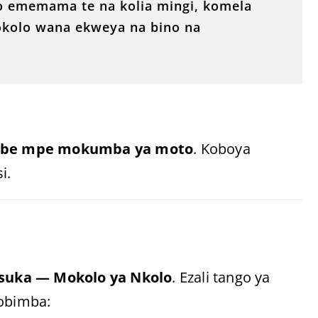
o ememama te na kolia mingi, komela
kolo wana ekweya na bino na
mbe mpe mokumba ya moto
. Koboya
i.
suka — Mokolo ya Nkolo
. Ezali tango ya
obimba: