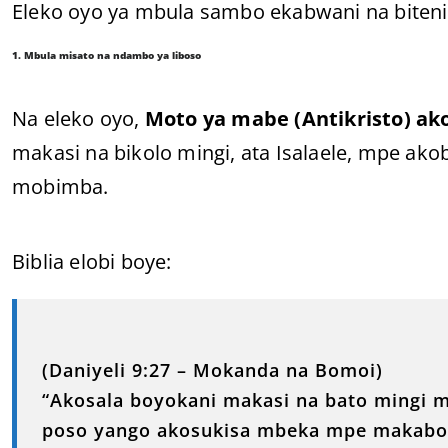
Eleko oyo ya mbula sambo ekabwani na biten
1. Mbula misato na ndambo ya liboso
Na eleko oyo,
Moto ya mabe (Antikristo) a
makasi na bikolo mingi, ata Isalaele, mpe ak
mobimba.
Biblia elobi boye:
(Daniyeli 9:27 – Mokanda na Bomoi)
“Akosala boyokani makasi na bato mingi m
poso yango akosukisa mbeka mpe makabo