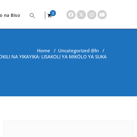
0
o na Biso
items
Home
/
Uncategorized @ln
/
KILI NA YIKAYIKA: LISAKOLI YA MIKÓLO YA SUKA