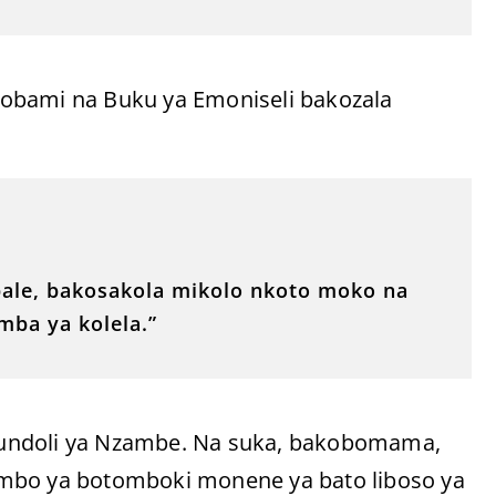
obami na Buku ya Emoniseli bakozala
bale, bakosakola mikolo nkoto moko na
mba ya kolela.”
kundoli ya Nzambe. Na suka, bakobomama,
embo ya botomboki monene ya bato liboso ya