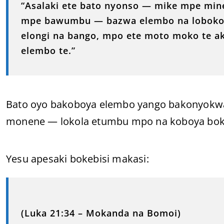
“Asalaki ete bato nyonso — mike mpe min
mpe bawumbu — bazwa elembo na loboko 
elongi na bango, mpo ete moto moko te ak
elembo te.”
Bato oyo bakoboya elembo yango bakonyokw
monene — lokola etumbu mpo na koboya bokon
Yesu apesaki bokebisi makasi:
(Luka 21:34 – Mokanda na Bomoi)