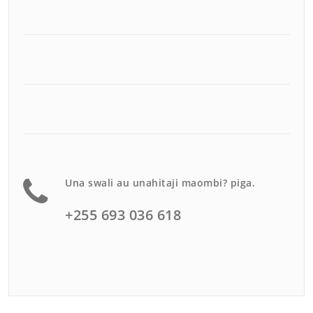
Una swali au unahitaji maombi? piga.
+255 693 036 618