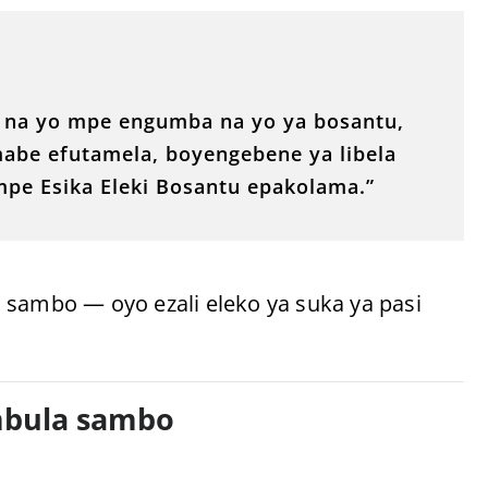
 na yo mpe engumba na yo ya bosantu,
abe efutamela, boyengebene ya libela
mpe Esika Eleki Bosantu epakolama.”
 sambo — oyo ezali eleko ya suka ya pasi
 mbula sambo