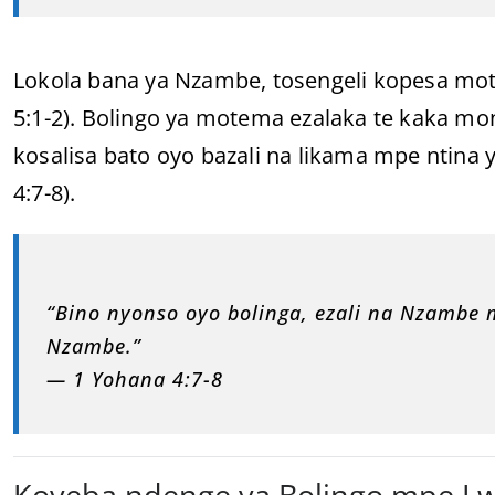
Lokola bana ya Nzambe, tosengeli kopesa mo
5:1-2). Bolingo ya motema ezalaka te kaka mon
kosalisa bato oyo bazali na likama mpe ntin
4:7-8).
“Bino nyonso oyo bolinga, ezali na Nzambe m
Nzambe.”
— 1 Yohana 4:7-8
Koyeba ndenge ya Bolingo mpe Lw