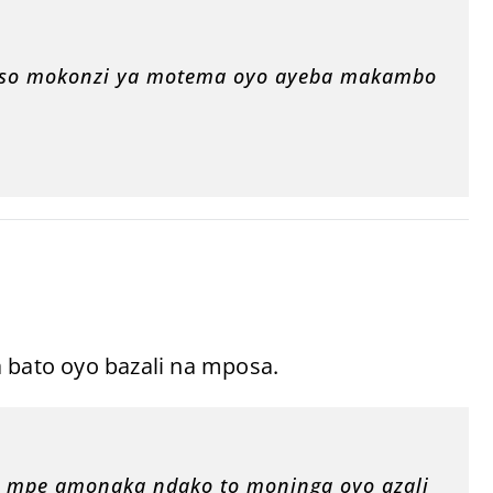
 biso mokonzi ya motema oyo ayeba makambo
a bato oyo bazali na mposa.
li mpe amonaka ndako to moninga oyo azali