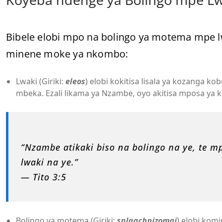
Bibele elobi mpo na bolingo ya motema mpe lwa
minene moke ya nkombo:
Lwaki (Giriki:
eleos
) elobi kokitisa lisala ya kozanga 
mbeka. Ezali likama ya Nzambe, oyo akitisa mposa y
“Nzambe atikaki biso na bolingo na ye, te m
lwaki na ye.”
— Tito 3:5
Bolingo ya motema (Giriki:
splagchnizomai
) elobi kom