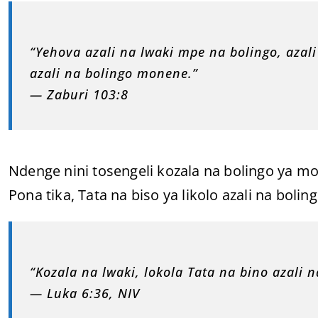
“Yehova azali na lwaki mpe na bolingo, az
azali na bolingo monene.”
— Zaburi 103:8
Ndenge nini tosengeli kozala na bolingo ya m
Pona tika, Tata na biso ya likolo azali na boli
“Kozala na lwaki, lokola Tata na bino azali n
— Luka 6:36, NIV