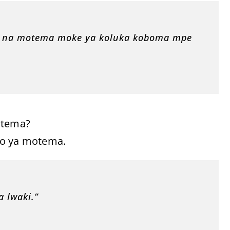
ali na motema moke ya koluka koboma mpe
otema?
ngo ya motema.
a lwaki.”