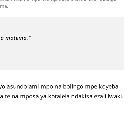
ama.
ya motema.”
 oyo asundolami mpo na bolingo mpe koyeba
a te na mposa ya kotalela ndakisa ezali lwaki.