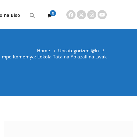
0
o na Biso
items
Home
/
Uncategorized @ln
/
i, mpe Komemya: Lokola Tata na Yo azali na Lwak