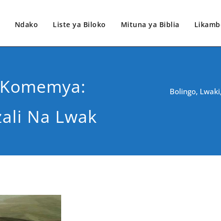
Ndako
Liste ya Biloko
Mituna ya Biblia
Likamb
e Komemya:
Bolingo, Lwak
zali Na Lwak