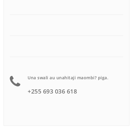
Una swali au unahitaji maombi? piga.
+255 693 036 618