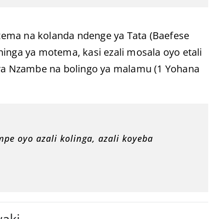
tema na kolanda ndenge ya Tata (Baefese
inga ya motema, kasi ezali mosala oyo etali
a ya Nzambe na bolingo ya malamu (1 Yohana
pe oyo azali kolinga, azali koyeba
aki