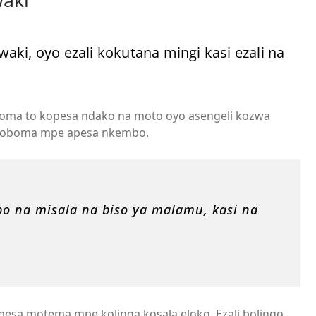
ki, oyo ezali kokutana mingi kasi ezali na
koboma to kopesa ndako na moto oyo asengeli kozwa
a koboma mpe apesa nkembo.
po na misala na biso ya malamu, kasi na
ipesa motema mpe kolinga kosala eloko. Ezali bolingo