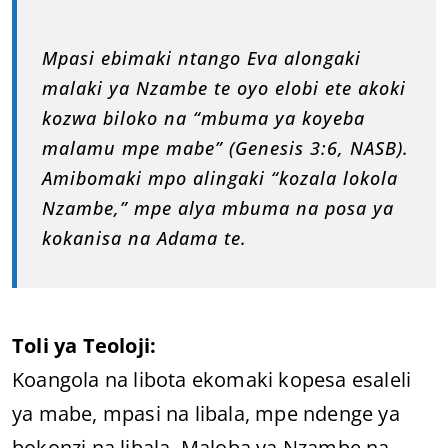
Mpasi ebimaki ntango Eva alongaki
malaki ya Nzambe te oyo elobi ete akoki
kozwa biloko na “mbuma ya koyeba
malamu mpe mabe” (Genesis 3:6, NASB).
Amibomaki mpo alingaki “kozala lokola
Nzambe,” mpe alya mbuma na posa ya
kokanisa na Adama te.
Toli ya Teoloji:
Koangola na libota ekomaki kopesa esaleli
ya mabe, mpasi na libala, mpe ndenge ya
bokonzi na libala. Maloba ya Nzambe na