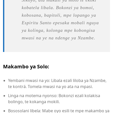
Sikoyo, ata makasi ya moto te ekoki
kobatela libala. Bokonzi ya bomoi,
kobosana, bapitoli, mpe lopango ya
Espiritu Santo epesaka mobali nguya
ya kolinga, kolonga mpe kobongisa
mwasi na ye na ndenge ya Nzambe.
Makambo ya Solo:
Yembani mwasi na yo: Libala ezali liloba ya Nzambe,
te kontrá. Tomela mwasi na yo ata na mpasi.
Linga na motema nyonso: Bokonzi ezali kolakisa
bolingo, te kokanga mokili.
Bososolani libela: Mabe oyo esili te mpe makambo ya