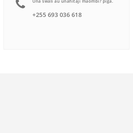
Una swali au unahitaji maombi? piga.
+255 693 036 618