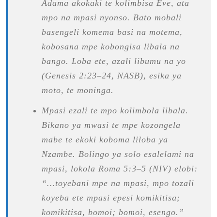
Adama akokaki te kolimbisa Eve, ata
mpo na mpasi nyonso. Bato mobali
basengeli komema basi na motema,
kobosana mpe kobongisa libala na
bango. Loba ete, azali libumu na yo
(Genesis 2:23–24, NASB), esika ya
moto, te moninga.
Mpasi ezali te mpo kolimbola libala.
Bikano ya mwasi te mpe kozongela
mabe te ekoki koboma liloba ya
Nzambe. Bolingo ya solo esalelami na
mpasi, lokola Roma 5:3–5 (NIV) elobi:
“…toyebani mpe na mpasi, mpo tozali
koyeba ete mpasi epesi komikitisa;
komikitisa, bomoi; bomoi, esengo.”