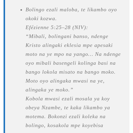
Bolingo ezali maloba, te likambo oyo
okoki kozwa.
Efézienne 5:25–28 (NIV):
“Mibali, bolingani banso, ndenge
Kristo alingaki eklesia mpe apesaki
moto na ye mpo na yango… Na ndenge
oyo mibali basengeli kolinga basi na
bango lokola misato na bango moko.
Moto oyo alingaka mwasi na ye,
alingaka ye moko.”
Kobola mwasi ezali mosala ya koy
obeya Nzambe, te kaka likambo ya
motema. Bokonzi ezali koleka na
bolingo, kosakola mpe koyebisa