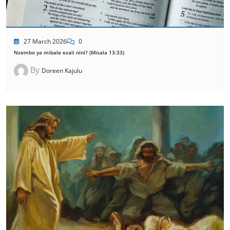
27 March 2026
0
Nzembo ya mibale ezali nini? (Misala 13:33)
By
Doreen Kajulu