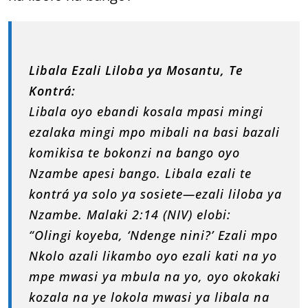
Libala Ezali Liloba ya Mosantu, Te
Kontrá:
Libala oyo ebandi kosala mpasi mingi
ezalaka mingi mpo mibali na basi bazali
komikisa te bokonzi na bango oyo
Nzambe apesi bango. Libala ezali te
kontrá ya solo ya sosiete—ezali liloba ya
Nzambe. Malaki 2:14 (NIV) elobi:
“Olingi koyeba, ‘Ndenge nini?’ Ezali mpo
Nkolo azali likambo oyo ezali kati na yo
mpe mwasi ya mbula na yo, oyo okokaki
kozala na ye lokola mwasi ya libala na