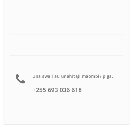
Una swali au unahitaji maombi? piga.
+255 693 036 618