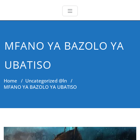
MFANO YA BAZOLO YA
UBATISO
Home
/
Uncategorized @ln
/
MFANO YA BAZOLO YA UBATISO