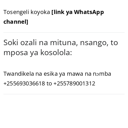
Tosengeli koyoka
[link ya WhatsApp
channel]
Soki ozali na mituna, nsango, to
mposa ya kosolola:
Twandikela na esika ya mawa na nɔmba
+255693036618 to +255789001312