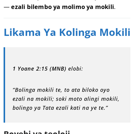
—
ezali bilembo ya molimo ya mokili
.
Likama Ya Kolinga Mokili
1 Yoane 2:15 (MNB)
elobi:
“Bolinga mokili te, to ata biloko oyo
ezali na mokili; soki moto alingi mokili,
bolingo ya Tata ezali kati na ye te.”
Boyebi ya teoloji