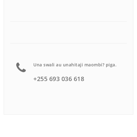
Una swali au unahitaji maombi? piga.
+255 693 036 618