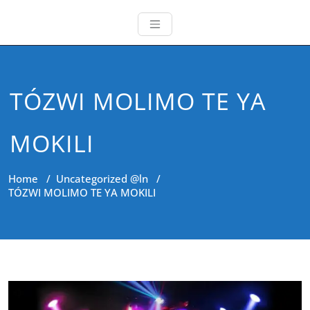
TÓZWI MOLIMO TE YA
MOKILI
Home
/
Uncategorized @ln
/
TÓZWI MOLIMO TE YA MOKILI