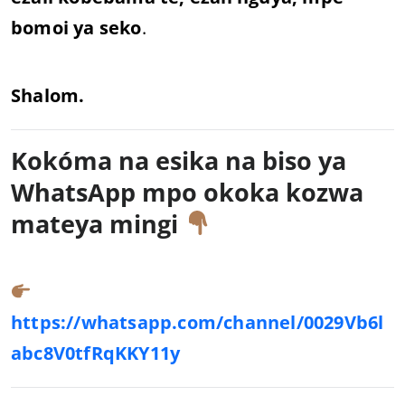
bomoi ya seko
.
Shalom.
Kokóma na esika na biso ya
WhatsApp mpo okoka kozwa
mateya mingi
https://whatsapp.com/channel/0029Vb6l
abc8V0tfRqKKY11y