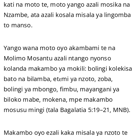
kati na moto te, moto yango azali mosika na
Nzambe, ata azali kosala misala ya lingomba
to manso.
Yango wana moto oyo akambami te na
Molimo Mosantu azali ntango nyonso
kolanda makambo ya mokili: bolingi kolekisa
bato na bilamba, etɛmi ya nzoto, zoba,
bolingi ya mbongo, fimbu, mayangani ya
biloko mabe, mokena, mpe makambo
mosusu mingi (tala Bagalatia 5:19–21, MNB).
Makambo oyo ezali kaka misala ya nzoto te