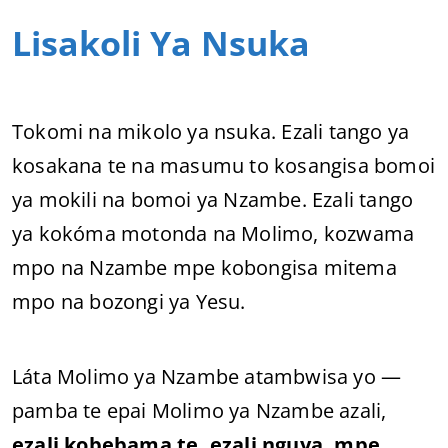
Lisakoli Ya Nsuka
Tokomi na mikolo ya nsuka. Ezali tango ya
kosakana te na masumu to kosangisa bomoi
ya mokili na bomoi ya Nzambe. Ezali tango
ya kokóma motonda na Molimo, kozwama
mpo na Nzambe mpe kobongisa mitema
mpo na bozongi ya Yesu.
Láta Molimo ya Nzambe atambwisa yo —
pamba te epai Molimo ya Nzambe azali,
ezali kobebama te, ezali nguya, mpe