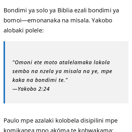
Bondimi ya solo ya Biblia ezali bondimi ya
bomoi—emonanaka na misala. Yakobo
alobaki polele:
“Omoni ete moto atalelamaka lokola
sembo na nzela ya misala na ye, mpe
kaka na bondimi te.”
—Yakobo 2:24
Paulo mpe azalaki kolobela disipilini mpe
komikanga mpo akóma te kobwakama: