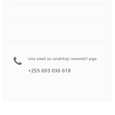
Una swali au unahitaji maombi? piga.
+255 693 036 618