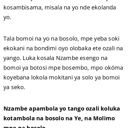
kosambisama, misala na yo nde ekolanda
yo.
Tala bomoi na yo na bosolo, mpe yeba soki
ekokani na bondimi oyo olobaka ete ozali na
yango. Luka kosala Nzambe esengo na
bomoi ya botosi mpe bosembo, mpo okóma
koyebana lokola mokitani ya solo ya bomoi
ya seko.
Nzambe apambola yo tango ozali koluka
kotambola na bosolo na Ye, na Molimo
mpe na bosolo.