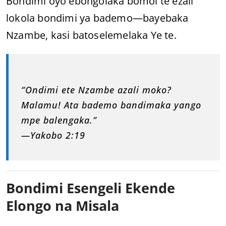
Bondimi oyo ebongolaka bomoi te ezali
lokola bondimi ya bademo—bayebaka
Nzambe, kasi batoselemelaka Ye te.
“Ondimi ete Nzambe azali moko?
Malamu! Ata bademo bandimaka yango
mpe balengaka.”
—Yakobo 2:19
Bondimi Esengeli Ekende
Elongo na Misala