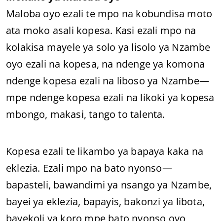
Maloba oyo ezali te mpo na kobundisa moto
ata moko asali kopesa. Kasi ezali mpo na
kolakisa mayele ya solo ya lisolo ya Nzambe
oyo ezali na kopesa, na ndenge ya komona
ndenge kopesa ezali na liboso ya Nzambe—
mpe ndenge kopesa ezali na likoki ya kopesa
mbongo, makasi, tango to talenta.
Kopesa ezali te likambo ya bapaya kaka na
eklezia. Ezali mpo na bato nyonso—
bapasteli, bawandimi ya nsango ya Nzambe,
bayei ya eklezia, bapayis, bakonzi ya libota,
bayekoli ya koro mpe bato nyonso oyo