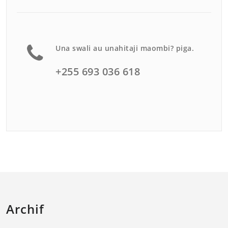
Una swali au unahitaji maombi? piga.
+255 693 036 618
Archif