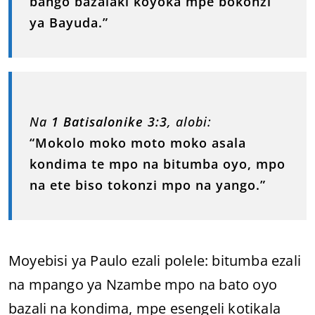
bango bazalaki koyoka mpe bokonzi
ya Bayuda.”
Na
1 Batisalonike 3:3
, alobi:
“Mokolo moko moto moko asala
kondima te mpo na bitumba oyo, mpo
na ete biso tokonzi mpo na yango.”
Moyebisi ya Paulo ezali polele: bitumba ezali
na mpango ya Nzambe mpo na bato oyo
bazali na kondima, mpe esengeli kotikala