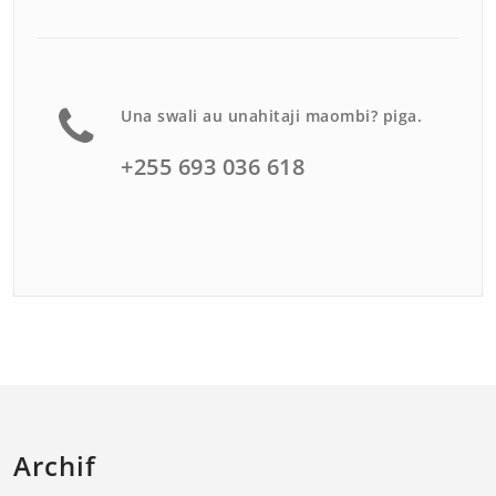
Una swali au unahitaji maombi? piga.
+255 693 036 618
Archif