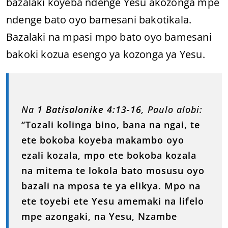
bazalaki koyeba ndenge Yesu akozonga mpe
ndenge bato oyo bamesani bakotikala.
Bazalaki na mpasi mpo bato oyo bamesani
bakoki kozua esengo ya kozonga ya Yesu.
Na
1 Batisalonike 4:13-16
, Paulo alobi:
“Tozali kolinga bino, bana na ngai, te
ete bokoba koyeba makambo oyo
ezali kozala, mpo ete bokoba kozala
na mitema te lokola bato mosusu oyo
bazali na mposa te ya elikya. Mpo na
ete toyebi ete Yesu amemaki na lifelo
mpe azongaki, na Yesu, Nzambe