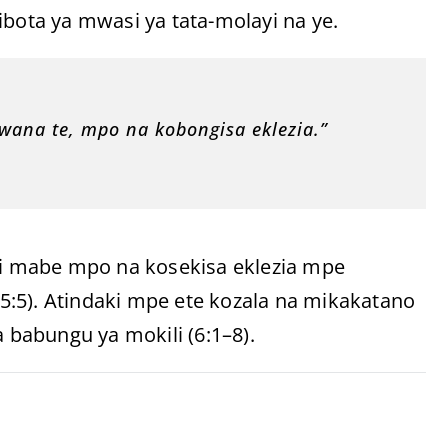
ibota ya mwasi ya tata-molayi na ye.
ana te, mpo na kobongisa eklezia.”
ali mabe mpo na kosekisa eklezia mpe
:5). Atindaki mpe ete kozala na mikakatano
a babungu ya mokili (6:1–8).