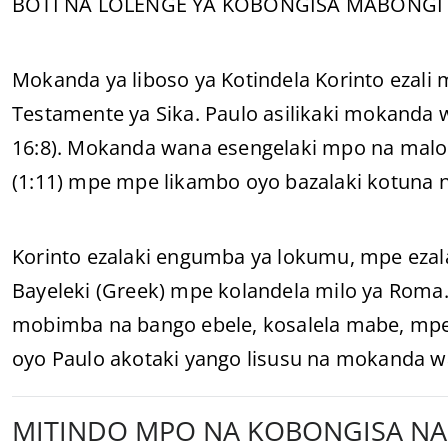
BOTI NA LOLENGE YA KOBONGISA MABONGI
Mokanda ya liboso ya Kotindela Korinto ezali
Testamente ya Sika. Paulo asilikaki mokanda w
16:8). Mokanda wana esengelaki mpo na malo
(1:11) mpe mpe likambo oyo bazalaki kotuna na 
Korinto ezalaki engumba ya lokumu, mpe ezala
Bayeleki (Greek) mpe kolandela milo ya Roma. 
mobimba na bango ebele, kosalela mabe, mp
oyo Paulo akotaki yango lisusu na mokanda w
MITINDO MPO NA KOBONGISA NA