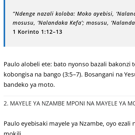
“Ndenge nazali koloba: Moko ayebisi, ‘Nalan
mosusu, ‘Nalandaka Kefa’; mosusu, ‘Nalandaka
1 Korinto 1:12–13
Paulo alobeli ete: bato nyonso bazali bakonzi 
kobongisa na bango (3:5–7). Bosangani na Yes
bandeko ya moto.
2. MAYELE YA NZAMBE MPONI NA MAYELE YA MO
Paulo eyebisaki mayele ya Nzambe, oyo ezali
mokili.