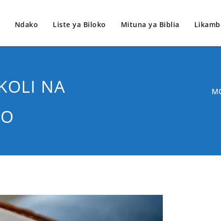
Ndako
Liste ya Biloko
Mituna ya Biblia
Likamb
KOLI NA
MO
TO