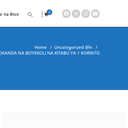
0
o na Biso
items
Home
/
Uncategorized @ln
/
KANDA NA BOYEKOLI NA KITABU YA 1 KORINTO