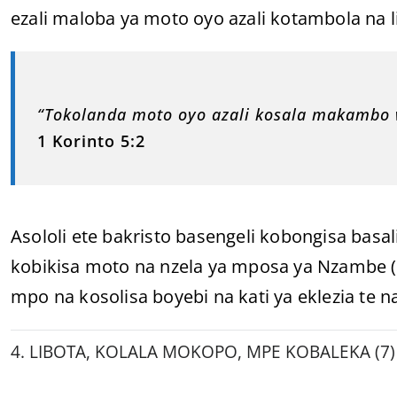
ezali maloba ya moto oyo azali kotambola na l
“Tokolanda moto oyo azali kosala makambo w
1 Korinto 5:2
Asololi ete bakristo basengeli kobongisa bas
kobikisa moto na nzela ya mposa ya Nzambe (5
mpo na kosolisa boyebi na kati ya eklezia te n
4. LIBOTA, KOLALA MOKOPO, MPE KOBALEKA (7)