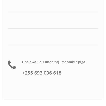
Una swali au unahitaji maombi? piga.
+255 693 036 618