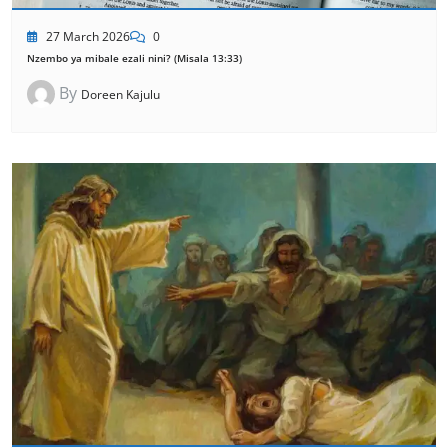
27 March 2026
0
Nzembo ya mibale ezali nini? (Misala 13:33)
By
Doreen Kajulu