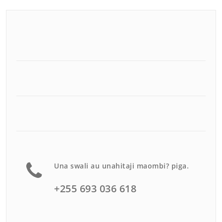
Una swali au unahitaji maombi? piga.
+255 693 036 618