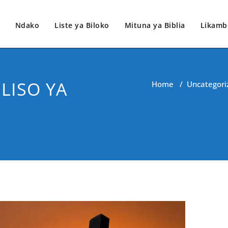
Ndako
Liste ya Biloko
Mituna ya Biblia
Likamb
LISO YA
Home
/
Uncategori