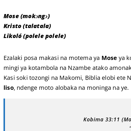
Mose (mokɔngɔ)
Kristo (talatala)
Likoló (polele polele)
Ezalaki posa makasi na motema ya
Mose
ya 
mingi ya kotambola na Nzambe atako amonaka
Kasi soki tozongi na Makomi, Biblia elobi et
liso
, ndenge moto alobaka na moninga na ye.
Kobima 33:11 (M