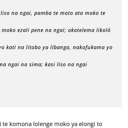
liso na ngai, pamba te moto ata moko te
 moko ezali pene na ngai; okotelema likoló
o kati na litobo ya libanga, nakofukama yo
a ngai na sima; kasi liso na ngai
i te komona lolenge moko ya elongi to