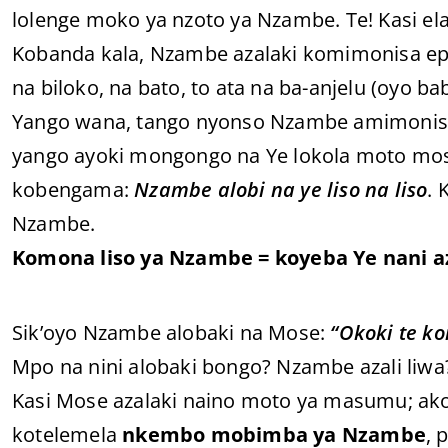
lolenge moko ya nzoto ya Nzambe. Te! Kasi el
Kobanda kala, Nzambe azalaki komimonisa ep
na biloko, na bato, to ata na ba-anjelu (oyo 
Yango wana, tango nyonso Nzambe amimonisi
yango ayoki mongongo na Ye lokola moto mosu
kobengama:
Nzambe alobi na ye liso na liso
. 
Nzambe.
Komona liso ya Nzambe = koyeba Ye nani az
Sik’oyo Nzambe alobaki na Mose:
“Okoki te k
Mpo na nini alobaki bongo? Nzambe azali liwa
Kasi Mose azalaki naino moto ya masumu; ako
kotelemela
nkembo mobimba ya Nzambe
, 