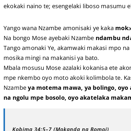
ekokaki naino te; esengelaki liboso masumu
Yango wana Nzambe amonisaki ye kaka
mokɔ
Na bongo Mose ayebaki Nzambe
ndambu n
Tango amonaki Ye, akamwaki makasi mpo na biz
mosika mingi na makanisi ya bato.
Mbala mosusu Mose azalaki kokanisa ete ak
mpe nkembo oyo moto akoki kolimbola te. K
Nzambe
ya motema mawa, ya bolingo, oyo 
na ngolu mpe bosolo, oyo akatelaka mak
Kobima 34:5–7 (Mokanda na Bomoi)