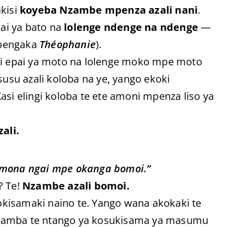
akisi
koyeba Nzambe mpenza azali nani
.
ai ya bato na
lolenge ndenge na ndenge
—
babengaka
Théophanie
).
 epai ya moto na lolenge moko mpe moto
su azali koloba na ye, yango ekoki
Kasi elingi koloba te ete amoni mpenza liso ya
ali.
omona ngai mpe okanga bomoi.”
? Te!
Nzambe azali bomoi.
kisamaki naino te. Yango wana akokaki te
pamba te ntango ya kosukisama ya masumu