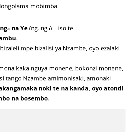
 elongolama mobimba.
ngɔ na Ye
(ngɔngɔ). Liso te.
dambu
.
aleli mpe bizalisi ya Nzambe, oyo ezalaki
omona kaka nguya monene, bokonzi monene,
asi tango Nzambe amimonisaki, amonaki
akangamaka noki te na kanda, oyo atondi
ambo na bosembo.