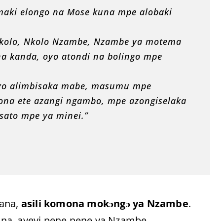
emaki elongo na Mose kuna mpe alobaki
 “Nkolo, Nkolo Nzambe, Nzambe ya motema
na kanda, oyo atondi na bolingo mpe
 oyo alimbisaka mabe, masumu mpe
ona ete azangi ngambo, mpe azongiselaka
sato mpe ya minei.”
wana,
asili komona mokɔngɔ ya Nzambe
.
na, ayeyi pene pene ya Nzambe.