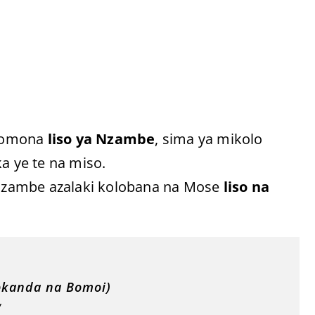
komona
liso ya Nzambe
, sima ya mikolo
 ye te na miso.
e Nzambe azalaki kolobana na Mose
liso na
okanda na Bomoi)
“