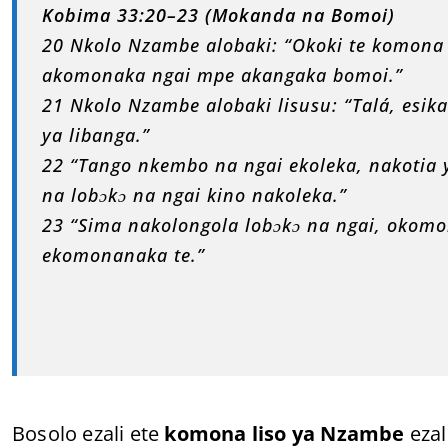
Kobima 33:20–23 (Mokanda na Bomoi)
20 Nkolo Nzambe alobaki: “Okoki te komona 
akomonaka ngai mpe akangaka bomoi.”
21 Nkolo Nzambe alobaki lisusu: “Talá, esika
ya libanga.”
22 “Tango nkembo na ngai ekoleka, nakotia y
na lobɔkɔ na ngai kino nakoleka.”
23 “Sima nakolongola lobɔkɔ na ngai, okomon
ekomonanaka te.”
Bosolo ezali ete
komona liso ya Nzambe
ezal