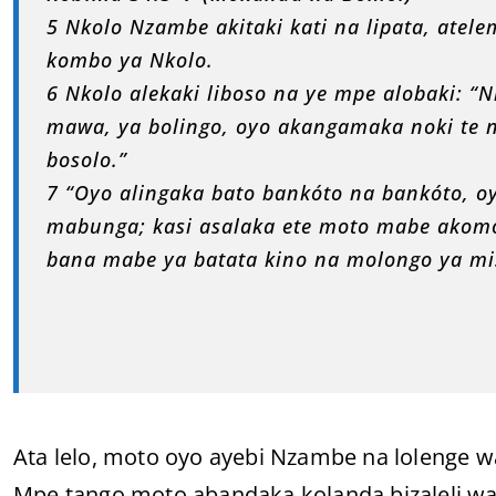
5 Nkolo Nzambe akitaki kati na lipata, atel
kombo ya Nkolo.
6 Nkolo alekaki liboso na ye mpe alobaki:
mawa, ya bolingo, oyo akangamaka noki te 
bosolo.”
7 “Oyo alingaka bato bankóto na bankóto,
mabunga; kasi asalaka ete moto mabe akom
bana mabe ya batata kino na molongo ya mi
Ata lelo, moto oyo ayebi Nzambe na lolenge 
Mpe tango moto abandaka kolanda bizaleli wa