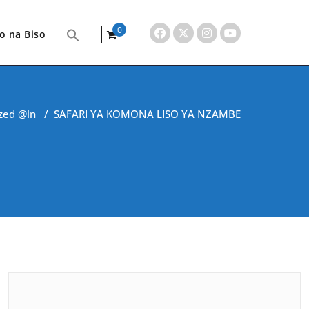
0
o na Biso
items
zed @ln
/
SAFARI YA KOMONA LISO YA NZAMBE